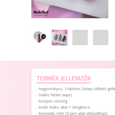
TERMÉK JELLEMZŐK
- hagyományos, 3 lépéses (3step) oldható géll
- fixálós felület (wipe)
- közepes sűrűség
- kiváló fedés, akár 1 rétegben is
- kevesebb, mint 10 perc alatt eltávolítható