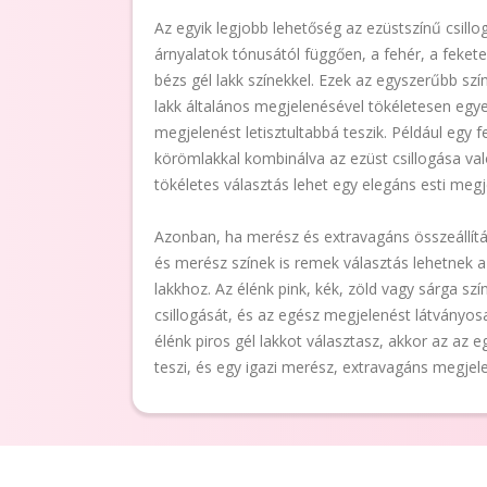
Az egyik legjobb lehetőség az ezüstszínű csillo
árnyalatok tónusától függően, a fehér, a fekete
bézs gél lakk színekkel. Ezek az egyszerűbb szí
lakk általános megjelenésével tökéletesen egye
megjelenést letisztultabbá teszik. Például egy 
körömlakkal kombinálva az ezüst csillogása val
tökéletes választás lehet egy elegáns esti meg
Azonban, ha merész és extravagáns összeállítás
és merész színek is remek választás lehetnek az
lakkhoz. Az élénk pink, kék, zöld vagy sárga szí
csillogását, és az egész megjelenést látványos
élénk piros gél lakkot választasz, akkor az az
teszi, és egy igazi merész, extravagáns megjel