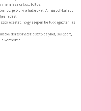
an nem lesz csíkos, foltos.
körmöt, jelöld ki a határokat. A másodikkal add
jes fedést.
íszítő ecsetet, hogy szépen be tudd igazítani az
ületbe dörzsölhetsz díszítő pelyhet, sellőport,
ed a körmöket.