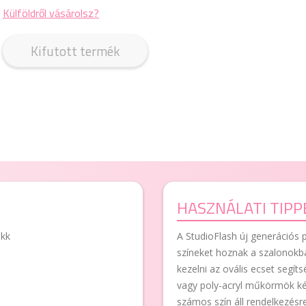
Külföldről vásárolsz?
Kifutott termék
HASZNÁLATI TIPP
akk
A StudioFlash új generációs p
színeket hoznak a szalonokb
kezelni az ovális ecset segít
vagy poly-acryl műkörmök kés
számos szín áll rendelkezés