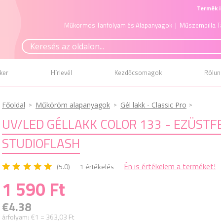
Termék i
Műkörmös Tanfolyam és Alapanyagok
| Műszempilla T
ker
Hírlevél
Kezdőcsomagok
Rólun
Főoldal
Műköröm alapanyagok
Gél lakk - Classic Pro
UV/LED GÉLLAKK COLOR 133 - EZÜSTFE
STUDIOFLASH
Én is értékelem a terméket!
(5.0)
1 értékelés
1 590 Ft
€4.38
árfolyam:
€1 = 363,03 Ft