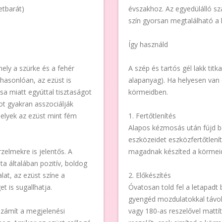
etbarát)
évszakhoz. Az egyedülálló s
szín gyorsan megtalálható a 
Így használd
mely a szürke és a fehér
A szép és tartós gél lakk titk
 hasonlóan, az ezüst is
alapanyag). Ha helyesen van 
sa miatt egyúttal tisztaságot
körmeidben.
tot gyakran asszociálják
melyek az ezüst mint fém
1. Fertőtlenítés
Alapos kézmosás után fújd be
eszközeidet eszközfertőtlenít
zelmekre is jelentős. A
magadnak készíted a körmeid
ta általában pozitív, boldog
alat, az ezüst színe a
2. Előkészítés
 is sugallhatja.
Óvatosan told fel a letapadt 
gyengéd mozdulatokkal távolít
számít a megjelenési
vagy 180-as reszelővel matt