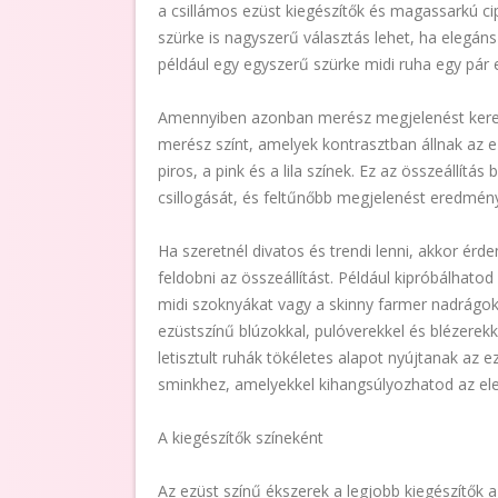
a csillámos ezüst kiegészítők és magassarkú ci
szürke is nagyszerű választás lehet, ha elegán
például egy egyszerű szürke midi ruha egy pár e
Amennyiben azonban merész megjelenést kerese
merész színt, amelyek kontrasztban állnak az ez
piros, a pink és a lila színek. Ez az összeállítás
csillogását, és feltűnőbb megjelenést eredmén
Ha szeretnél divatos és trendi lenni, akkor é
feldobni az összeállítást. Például kipróbálhatod
midi szoknyákat vagy a skinny farmer nadrágok
ezüstszínű blúzokkal, pulóverekkel és blézerekk
letisztult ruhák tökéletes alapot nyújtanak az e
sminkhez, amelyekkel kihangsúlyozhatod az eleg
A kiegészítők színeként
Az ezüst színű ékszerek a legjobb kiegészítők a