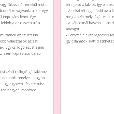
 vagy fülbevaló remekül mutat
terelgesd a lakkot, így biztos
bb outfitre vágyunk, akkor egy
- Az első réteggel fedd be a 
ül impozáns lehet. Egy
meg a szín mélységét és a tel
feldobja az összeállítást.
- A sáncoknál használj 0-ás d
anyagot.
l mutatnak az ezüstszínű
- Fényzselé előtt ragacsos fel
jobb választások az esti
így pillanatok alatt díszíthet
k. Egy csillogó ezüst színű
gazi szemkápráztató darab
üstszínű csillogó gél lakkhoz.
sos darabok, amelyek nagyon
ve. Egy egyszerű fekete ruha
ztosan nagyon impozáns