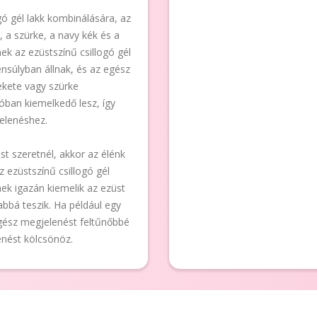
gó gél lakk kombinálására, az
, a szürke, a navy kék és a
nek az ezüstszínű csillogó gél
nsúlyban állnak, és az egész
fekete vagy szürke
óban kiemelkedő lesz, így
jelenéshez.
t szeretnél, akkor az élénk
 ezüstszínű csillogó gél
nek igazán kiemelik az ezüst
abbá teszik. Ha például egy
 egész megjelenést feltűnőbbé
enést kölcsönöz.