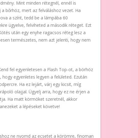
dmény. Mint minden rétegnél, ennél is
j a bőrhöz, mert az felváláshoz vezet. Ha
ova a színt, tedd be a lámpába 60
e ügyelve, felviheted a második réteget. Ezt
Kötés után egy enyhe ragacsos réteg lesz a
jesen természetes, nem azt jelenti, hogy nem
 Kend fel egyenletesen a Flash Top-ot, a börhöz
 hogy egyenletes legyen a felületed. Ezután
ercre. Ha ez lejárt, várj egy kicsit, míg
rápoló olajjal. Ügyelj arra, hogy ez ne érjen a
ja. Ha matt körmöket szeretnél, akkor
anezeket a lépéseket követve!
áshoz ne nyomd az ecsetet a körömre, finoman