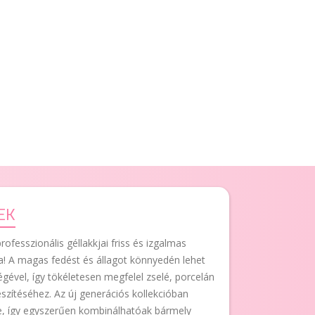
EK
rofesszionális géllakkjai friss és izgalmas
a! A magas fedést és állagot könnyedén lehet
ségével, így tökéletesen megfelel zselé, porcelán
zítéséhez. Az új generációs kollekcióban
re, így egyszerűen kombinálhatóak bármely