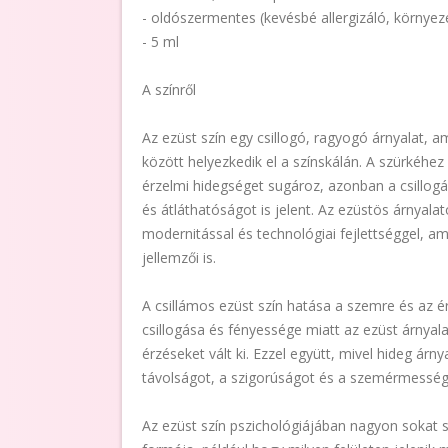
- oldószermentes (kevésbé allergizáló, környez
- 5 ml
A színről
Az ezüst szín egy csillogó, ragyogó árnyalat, a
között helyezkedik el a színskálán. A szürkéhez
érzelmi hidegséget sugároz, azonban a csillogá
és átláthatóságot is jelent. Az ezüstös árnyala
modernitással és technológiai fejlettséggel, a
jellemzői is.
A csillámos ezüst szín hatása a szemre és az ér
csillogása és fényessége miatt az ezüst árnyala
érzéseket vált ki. Ezzel együtt, mivel hideg árny
távolságot, a szigorúságot és a szemérmességet
Az ezüst szín pszichológiájában nagyon sokat 