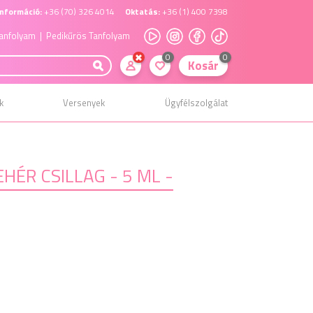
nformáció:
+36 (70) 326 4014
Oktatás:
+36 (1) 400 7398
anfolyam
| Pedikűrös Tanfolyam
0
0
Kosár
k
Versenyek
Ügyfélszolgálat
HÉR CSILLAG - 5 ML -