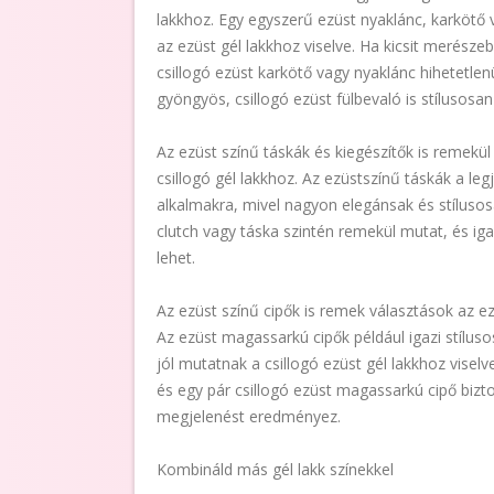
lakkhoz. Egy egyszerű ezüst nyaklánc, karkötő
az ezüst gél lakkhoz viselve. Ha kicsit merésze
csillogó ezüst karkötő vagy nyaklánc hihetetlen
gyöngyös, csillogó ezüst fülbevaló is stílusosan 
Az ezüst színű táskák és kiegészítők is remekü
csillogó gél lakkhoz. Az ezüstszínű táskák a leg
alkalmakra, mivel nagyon elegánsak és stílusosa
clutch vagy táska szintén remekül mutat, és i
lehet.
Az ezüst színű cipők is remek választások az ez
Az ezüst magassarkú cipők például igazi stílu
jól mutatnak a csillogó ezüst gél lakkhoz visel
és egy pár csillogó ezüst magassarkú cipő bi
megjelenést eredményez.
Kombináld más gél lakk színekkel