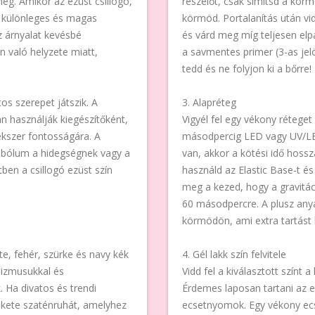
meg. Amikor az ezüst csillogó,
reszelőt, csak simítsd a körm
s, különleges és magas
körmöd. Portalanítás után vidd
z árnyalat kevésbé
és várd meg míg teljesen elp
n való helyzete miatt,
a savmentes primer (3-as jel
tedd és ne folyjon ki a bőrre!
os szerepet játszik. A
3. Alapréteg
an használják kiegészítőként,
Vigyél fel egy vékony rétege
ékszer fontosságára. A
másodpercig LED vagy UV/L
mbólum a hidegségnek vagy a
van, akkor a kötési idő hoss
ben a csillogó ezüst szín
használd az Elastic Base-t és 
meg a kezed, hogy a gravitác
60 másodpercre. A plusz any
körmödön, ami extra tartást b
te, fehér, szürke és navy kék
4. Gél lakk szín felvitele
lizmusukkal és
Vidd fel a kiválasztott színt
k. Ha divatos és trendi
Érdemes laposan tartani az 
fekete szaténruhát, amelyhez
ecsetnyomok. Egy vékony ecs