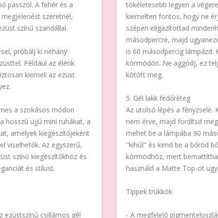
pő passzol. A fehér és a
tökéletesebb legyen a végere
s megjelenést szeretnél,
kiemelten fontos, hogy ne ér
züst színű szandállal.
szépen eligazítottad mindenh
másodpercre, majd ugyanezekr
l, próbálj ki néhány
is 60 másodpercig lámpázd. 
üsttel. Például az élénk
körmödön. Ne aggódj, ez tel
 biztosan kiemeli az ezüst
kötött meg.
yez.
5. Gél lakk fedőréteg
rdemes a szokásos módon
Az utolsó lépés a fényzselé.
 a hosszú ujjú mini ruhákat, a
nem érve, majd fordítsd meg,
at, amelyek kiegészítőjeként
mehet be a lámpába 90 másodp
el viselhetők. Az egyszerű,
"kihűl" és kend be a bőröd bő
züst színű kiegészítőkhöz és
körmödhöz, mert bemattíthat
anciát és stílust.
használd a Matte Top-ot ugy
Tippek trükkök
z ezüstszínű csillámos gél
- A megfelelő pigmenteloszl