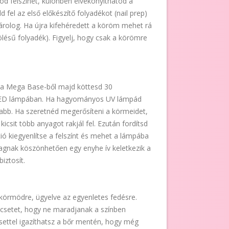
öd felszínét, különben elvékonyíthatod a
 fel az első előkészítő folyadékot (nail prep)
árolog. Ha újra kifehéredett a köröm mehet rá
ölésű folyadék). Figyelj, hogy csak a körömre
t a Mega Base-ből majd köttesd 30
ED lámpában. Ha hagyományos UV lámpád
zabb. Ha szeretnéd megerősíteni a körmeidet,
kicsit több anyagot rakjál fel. Ezután fordítsd
ió kiegyenlítse a felszínt és mehet a lámpába
agnak köszönhetően egy enyhe ív keletkezik a
iztosít.
 a körmödre, ügyelve az egyenletes fedésre.
ecsetet, hogy ne maradjanak a színben
ettel igazíthatsz a bőr mentén, hogy még