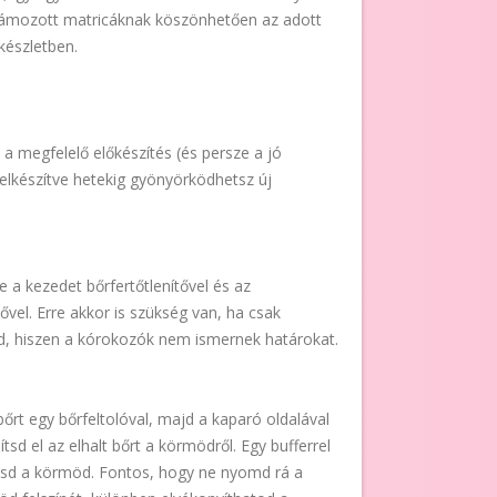
zámozott matricáknak köszönhetően az adott
készletben.
a a megfelelő előkészítés (és persze a jó
elkészítve hetekig gyönyörködhetsz új
 a kezedet bőrfertőtlenítővel és az
ővel. Erre akkor is szükség van, ha csak
, hiszen a kórokozók nem ismernek határokat.
bőrt egy bőrfeltolóval, majd a kaparó oldalával
sd el az elhalt bőrt a körmödről. Egy bufferrel
ítsd a körmöd. Fontos, hogy ne nyomd rá a