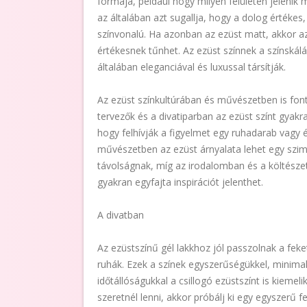
formája, például hogy milyen felületen jelenik 
az általában azt sugallja, hogy a dolog értéke
színvonalú. Ha azonban az ezüst matt, akkor a
értékesnek tűnhet. Az ezüst színnek a színskálá
általában eleganciával és luxussal társítják.
Az ezüst színkultúrában és művészetben is font
tervezők és a divatiparban az ezüst színt gyakr
hogy felhívják a figyelmet egy ruhadarab vagy 
művészetben az ezüst árnyalata lehet egy szi
távolságnak, míg az irodalomban és a költészet
gyakran egyfajta inspirációt jelenthet.
A divatban
Az ezüstszínű gél lakkhoz jól passzolnak a feke
ruhák. Ezek a színek egyszerűségükkel, minima
időtállóságukkal a csillogó ezüstszínt is kiemeli
szeretnél lenni, akkor próbálj ki egy egyszerű 