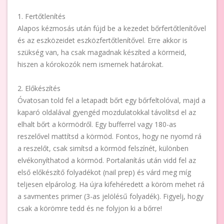
1. Fertőtlenítés
Alapos kézmosás után fújd be a kezedet bőrfertőtlenítővel
és az eszközeidet eszközfertőtlenítővel. Erre akkor is
szükség van, ha csak magadnak készíted a körmeid,
hiszen a kórokozók nem ismernek határokat.
2. Előkészítés
Óvatosan told fel a letapadt bőrt egy bőrfeltolóval, majd a
kaparó oldalával gyengéd mozdulatokkal távolítsd el az
elhalt bőrt a körmödről. Egy bufferrel vagy 180-as
reszelővel mattítsd a körmöd. Fontos, hogy ne nyomd rá
a reszelőt, csak simítsd a körmöd felszínét, különben
elvékonyíthatod a körmöd. Portalanítás után vidd fel az
első előkészítő folyadékot (nail prep) és várd meg míg
teljesen elpárolog. Ha újra kifehéredett a köröm mehet rá
a savmentes primer (3-as jelölésű folyadék). Figyelj, hogy
csak a körömre tedd és ne folyjon ki a bőrre!