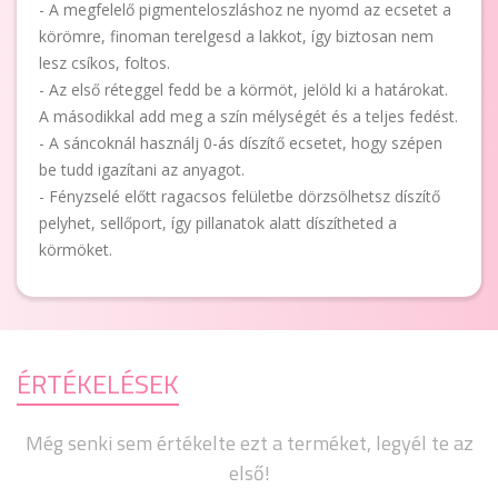
- A megfelelő pigmenteloszláshoz ne nyomd az ecsetet a
körömre, finoman terelgesd a lakkot, így biztosan nem
lesz csíkos, foltos.
- Az első réteggel fedd be a körmöt, jelöld ki a határokat.
A másodikkal add meg a szín mélységét és a teljes fedést.
- A sáncoknál használj 0-ás díszítő ecsetet, hogy szépen
be tudd igazítani az anyagot.
- Fényzselé előtt ragacsos felületbe dörzsölhetsz díszítő
pelyhet, sellőport, így pillanatok alatt díszítheted a
körmöket.
ÉRTÉKELÉSEK
Még senki sem értékelte ezt a terméket, legyél te az
első!