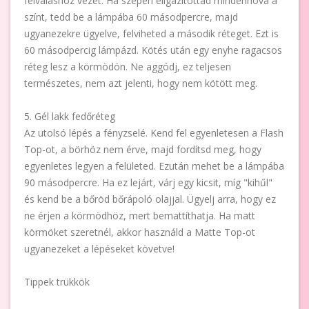
felváláshoz vezet. Ha szépen eligazítottad mindenhova a
színt, tedd be a lámpába 60 másodpercre, majd
ugyanezekre ügyelve, felviheted a második réteget. Ezt is
60 másodpercig lámpázd. Kötés után egy enyhe ragacsos
réteg lesz a körmödön. Ne aggódj, ez teljesen
természetes, nem azt jelenti, hogy nem kötött meg.
5. Gél lakk fedőréteg
Az utolsó lépés a fényzselé. Kend fel egyenletesen a Flash
Top-ot, a börhöz nem érve, majd fordítsd meg, hogy
egyenletes legyen a felületed. Ezután mehet be a lámpába
90 másodpercre. Ha ez lejárt, várj egy kicsit, míg "kihűl"
és kend be a bőröd bőrápoló olajjal. Ügyelj arra, hogy ez
ne érjen a körmödhöz, mert bemattíthatja. Ha matt
körmöket szeretnél, akkor használd a Matte Top-ot
ugyanezeket a lépéseket követve!
Tippek trükkök