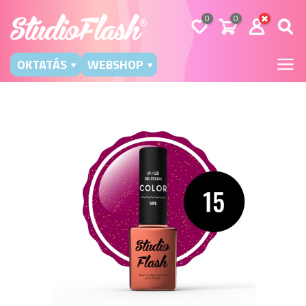
0
0
OKTATÁS
WEBSHOP