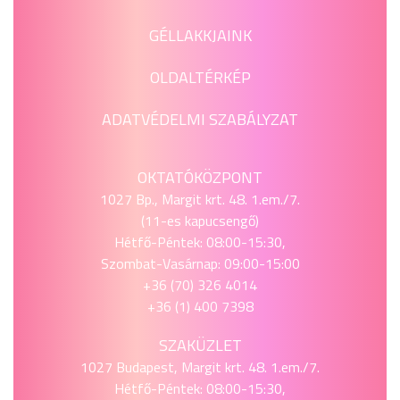
GÉLLAKKJAINK
OLDALTÉRKÉP
ADATVÉDELMI SZABÁLYZAT
OKTATÓKÖZPONT
1027 Bp., Margit krt. 48. 1.em./7.
(11-es kapucsengő)
Hétfő-Péntek: 08:00-15:30,
Szombat-Vasárnap: 09:00-15:00
+36 (70) 326 4014
+36 (1) 400 7398
SZAKÜZLET
1027 Budapest, Margit krt. 48. 1.em./7.
Hétfő-Péntek: 08:00-15:30,