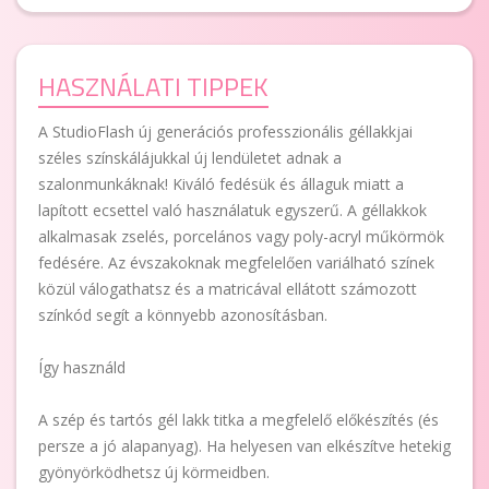
HASZNÁLATI TIPPEK
A StudioFlash új generációs professzionális géllakkjai
széles színskálájukkal új lendületet adnak a
szalonmunkáknak! Kiváló fedésük és állaguk miatt a
lapított ecsettel való használatuk egyszerű. A géllakkok
alkalmasak zselés, porcelános vagy poly-acryl műkörmök
fedésére. Az évszakoknak megfelelően variálható színek
közül válogathatsz és a matricával ellátott számozott
színkód segít a könnyebb azonosításban.
Így használd
A szép és tartós gél lakk titka a megfelelő előkészítés (és
persze a jó alapanyag). Ha helyesen van elkészítve hetekig
gyönyörködhetsz új körmeidben.