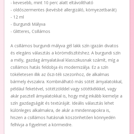
- kevesebb, mint 10 perc alatt eltávolítható
- oldószermentes (kevésbé allergizáló, környezetbarát)
- 12 ml
- Burgundi Mályva
- Glitteres, Csillámos
A csillámos burgundi mályva gél lakk szín igazán divatos
és elegáns választás a körömdíszítéshez. A burgundi szín
a mély, gazdag árnyalatával klasszikusnak számít, míg a
csillámos hatás feldobja és modernizálja. Ez a szín
tökéletesen illik az őszi-téli szezonhoz, de alkalmas
bármely évszakra. Kombinálható más sötét árnyalatokkal,
például feketével, sötétzölddel vagy sötétkékkkel, vagy
akár pasztell árnyalatokkal is, hogy még inkább kiemelje a
szín gazdagságát és textúráját. Ideális választás lehet
különleges alkalmakra, de akár a mindennapokra is,
hiszen a csillámos hatásnak köszönhetően könnyedén
felhívja a figyelmet a körmeidre.