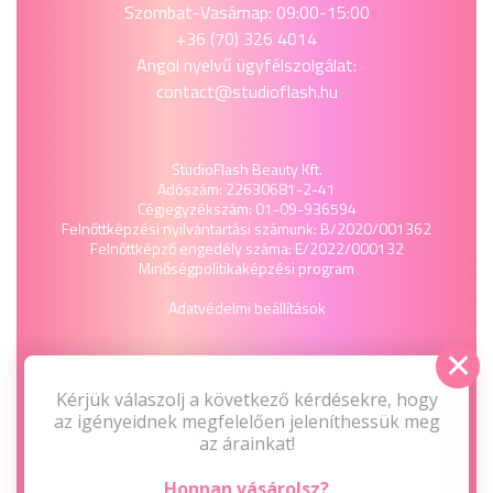
Szombat-Vasárnap: 09:00-15:00
+36 (70) 326 4014
Angol nyelvű ügyfélszolgálat:
contact@studioflash.hu
StudioFlash Beauty Kft.
Adószám: 22630681-2-41
Cégjegyzékszám: 01-09-936594
Felnőttképzési nyilvántartási számunk: B/2020/001362
Felnőttképző engedély száma: E/2022/000132
Minőségpolitika
képzési program
Adatvédelmi beállítások
Kérjük válaszolj a következő kérdésekre, hogy
az igényeidnek megfelelően jeleníthessük meg
az árainkat!
Honnan vásárolsz?