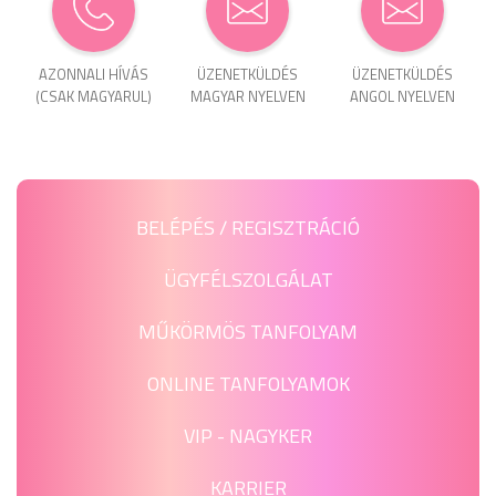
AZONNALI HÍVÁS
ÜZENET­KÜLDÉS
ÜZENET­KÜLDÉS
(CSAK MAGYARUL)
MAGYAR NYELVEN
ANGOL NYELVEN
BELÉPÉS / REGISZTRÁCIÓ
ÜGYFÉLSZOLGÁLAT
MŰKÖRMÖS TANFOLYAM
ONLINE TANFOLYAMOK
VIP - NAGYKER
KARRIER