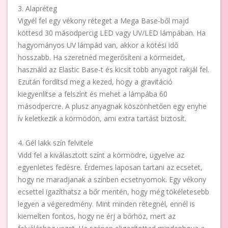
3. Alapréteg
Vigyél fel egy vékony réteget a Mega Base-ből majd
köttesd 30 másodpercig LED vagy UV/LED lámpában. Ha
hagyományos UV lámpád van, akkor a kötési idő
hosszabb. Ha szeretnéd megerősíteni a körmeidet,
használd az Elastic Base-t és kicsit több anyagot rakjál fel.
Ezután fordítsd meg a kezed, hogy a gravitáció
kiegyenlítse a felszínt és mehet a lámpába 60
másodpercre. A plusz anyagnak köszönhetően egy enyhe
ív keletkezik a körmödön, ami extra tartást biztosít.
4. Gél lakk szín felvitele
Vidd fel a kiválasztott színt a körmödre, ügyelve az
egyenletes fedésre. Érdemes laposan tartani az ecsetet,
hogy ne maradjanak a színben ecsetnyomok. Egy vékony
ecsettel igazíthatsz a bőr mentén, hogy még tökéletesebb
legyen a végeredmény. Mint minden rétegnél, ennél is
kiemelten fontos, hogy ne érj a bőrhöz, mert az