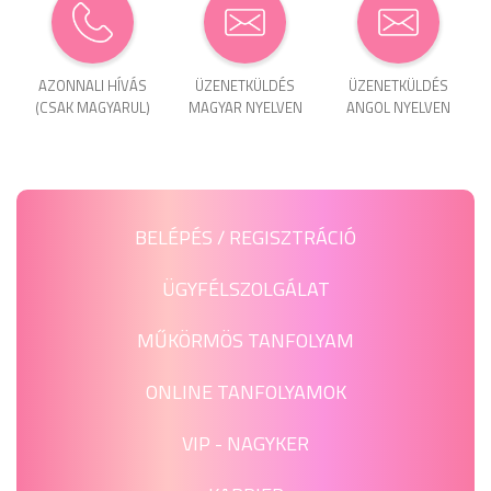
AZONNALI HÍVÁS
ÜZENET­KÜLDÉS
ÜZENET­KÜLDÉS
(CSAK MAGYARUL)
MAGYAR NYELVEN
ANGOL NYELVEN
BELÉPÉS / REGISZTRÁCIÓ
ÜGYFÉLSZOLGÁLAT
MŰKÖRMÖS TANFOLYAM
ONLINE TANFOLYAMOK
VIP - NAGYKER