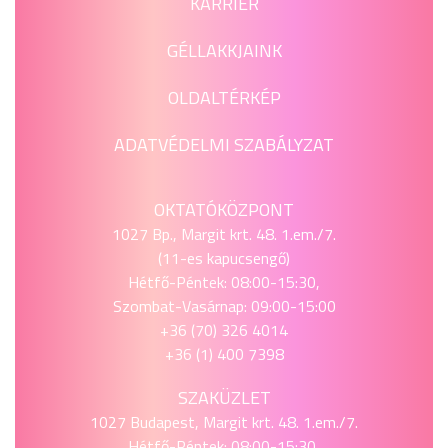
KARRIER
GÉLLAKKJAINK
OLDALTÉRKÉP
ADATVÉDELMI SZABÁLYZAT
OKTATÓKÖZPONT
1027 Bp., Margit krt. 48. 1.em./7.
(11-es kapucsengő)
Hétfő-Péntek: 08:00-15:30,
Szombat-Vasárnap: 09:00-15:00
+36 (70) 326 4014
+36 (1) 400 7398
SZAKÜZLET
1027 Budapest, Margit krt. 48. 1.em./7.
Hétfő-Péntek: 08:00-15:30,