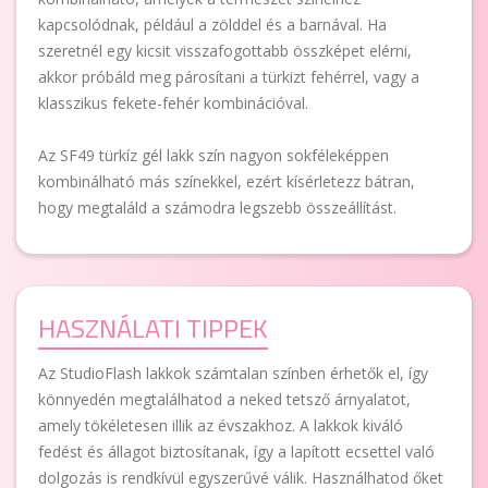
kapcsolódnak, például a zölddel és a barnával. Ha
szeretnél egy kicsit visszafogottabb összképet elérni,
akkor próbáld meg párosítani a türkizt fehérrel, vagy a
klasszikus fekete-fehér kombinációval.
Az SF49 türkíz gél lakk szín nagyon sokféleképpen
kombinálható más színekkel, ezért kísérletezz bátran,
hogy megtaláld a számodra legszebb összeállítást.
HASZNÁLATI TIPPEK
Az StudioFlash lakkok számtalan színben érhetők el, így
könnyedén megtalálhatod a neked tetsző árnyalatot,
amely tökéletesen illik az évszakhoz. A lakkok kiváló
fedést és állagot biztosítanak, így a lapított ecsettel való
dolgozás is rendkívül egyszerűvé válik. Használhatod őket