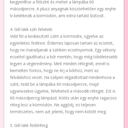
kiegyenlítse a felszínt és mehet a lámpába 60
másodpercre. A plusz anyagnak köszönhetően egy enyhe
ív keletkezik a körmödön, ami extra tartást biztosít.
4. Gél lakk szín felvitele
Vidd fel a kiválasztott színt a körmödre, ügyelve az
egyenletes fedésre. Érdemes laposan tartani az ecsetet,
hogy ne maradjanak a színben ecsetnyomok. Egy vékony
ecsettel igazíthatsz a bőr mentén, hogy még tökéletesebb
legyen a végeredmény. Mint minden rétegnél, ennél is
kiemelten fontos, hogy ne érj a bőrhöz, mert az
felváláshoz vezet. Ha szépen eligazítottad mindenhova a
színt, tedd be a lámpába 60 másodpercre, majd
ugyanezekre ügyelve, felviheted a második réteget. Ezt is
60 másodpercig lámpázd. Kötés után egy enyhe ragacsos
réteg lesz a körmödön. Ne aggódj, ez teljesen
természetes, nem azt jelenti, hogy nem kötött meg.
5. Gél lakk fedőréteg