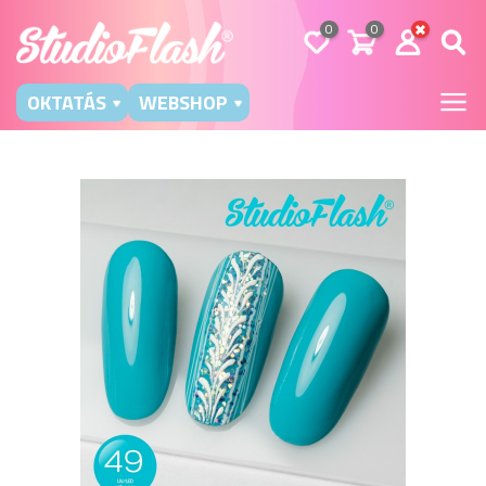
0
0
OKTATÁS
WEBSHOP