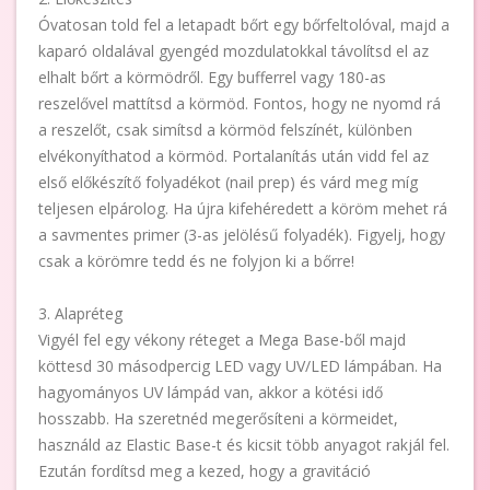
Óvatosan told fel a letapadt bőrt egy bőrfeltolóval, majd a
kaparó oldalával gyengéd mozdulatokkal távolítsd el az
elhalt bőrt a körmödről. Egy bufferrel vagy 180-as
reszelővel mattítsd a körmöd. Fontos, hogy ne nyomd rá
a reszelőt, csak simítsd a körmöd felszínét, különben
elvékonyíthatod a körmöd. Portalanítás után vidd fel az
első előkészítő folyadékot (nail prep) és várd meg míg
teljesen elpárolog. Ha újra kifehéredett a köröm mehet rá
a savmentes primer (3-as jelölésű folyadék). Figyelj, hogy
csak a körömre tedd és ne folyjon ki a bőrre!
3. Alapréteg
Vigyél fel egy vékony réteget a Mega Base-ből majd
köttesd 30 másodpercig LED vagy UV/LED lámpában. Ha
hagyományos UV lámpád van, akkor a kötési idő
hosszabb. Ha szeretnéd megerősíteni a körmeidet,
használd az Elastic Base-t és kicsit több anyagot rakjál fel.
Ezután fordítsd meg a kezed, hogy a gravitáció