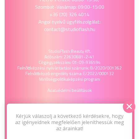
Szombat-Vasárnap: 09:00-15:00
+36 (70) 326 4014
Angol nyelvű ügyfélszolgálat:
contact@studioflash.hu
StudioFlash Beauty Kft.
Adószám: 22630681-2-41
Cégjegyzékszám: 01-09-936594
Felnőttképzési nyilvántartási számunk: B/2020/001362
Felnőttképző engedély száma: E/2022/000132
Minőségpolitika
képzési program
Adatvédelmi beállítások
Kérjük válaszolj a következő kérdésekre, hogy
az igényeidnek megfelelően jeleníthessük meg
az árainkat!