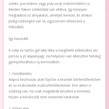
zselés, porcelános vagy poly-acryl műkörmökhöz is.
Minden flakon színkóddal van ellátva, így könnyen
megtalálod az árnyalatot, amelyet keresel, és amikor
pedig szükséged van rá, egyszerűen előveszed a
fiókodból.
Így használd
A szép és tartós gél lakk titka a megfelelő előkészítés (és
persze a jó alapanyag). Ha helyesen van elkészítve hetekig
gyönyörködhetsz új körmeidben.
1. Fertőtlenítés
Alapos kézmosás után fújd be a kezedet bőrfertőtlenítővel
és az eszközeidet eszközfertőtlenítővel. Erre akkor is
szükség van, ha csak magadnak készíted a körmeid,
hiszen a kórokozók nem ismernek határokat.
2. Előkészítés