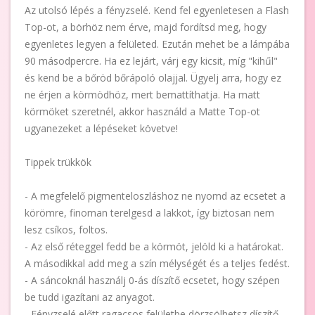
Az utolsó lépés a fényzselé. Kend fel egyenletesen a Flash
Top-ot, a börhöz nem érve, majd fordítsd meg, hogy
egyenletes legyen a felületed. Ezután mehet be a lámpába
90 másodpercre. Ha ez lejárt, várj egy kicsit, míg "kihűl"
és kend be a bőröd bőrápoló olajjal. Ügyelj arra, hogy ez
ne érjen a körmödhöz, mert bemattíthatja. Ha matt
körmöket szeretnél, akkor használd a Matte Top-ot
ugyanezeket a lépéseket követve!
Tippek trükkök
- A megfelelő pigmenteloszláshoz ne nyomd az ecsetet a
körömre, finoman terelgesd a lakkot, így biztosan nem
lesz csíkos, foltos.
- Az első réteggel fedd be a körmöt, jelöld ki a határokat.
A másodikkal add meg a szín mélységét és a teljes fedést.
- A sáncoknál használj 0-ás díszítő ecsetet, hogy szépen
be tudd igazítani az anyagot.
- Fényzselé előtt ragacsos felületbe dörzsölhetsz díszítő