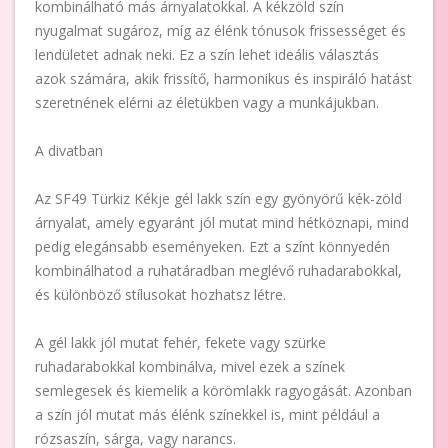
kombinálható más árnyalatokkal. A kékzöld szín
nyugalmat sugároz, míg az élénk tónusok frissességet és
lendületet adnak neki. Ez a szín lehet ideális választás
azok számára, akik frissítő, harmonikus és inspiráló hatást
szeretnének elérni az életükben vagy a munkájukban.
A divatban
Az SF49 Türkiz Kékje gél lakk szín egy gyönyörű kék-zöld
árnyalat, amely egyaránt jól mutat mind hétköznapi, mind
pedig elegánsabb eseményeken. Ezt a színt könnyedén
kombinálhatod a ruhatáradban meglévő ruhadarabokkal,
és különböző stílusokat hozhatsz létre.
A gél lakk jól mutat fehér, fekete vagy szürke
ruhadarabokkal kombinálva, mivel ezek a színek
semlegesek és kiemelik a körömlakk ragyogását. Azonban
a szín jól mutat más élénk színekkel is, mint például a
rózsaszín, sárga, vagy narancs.