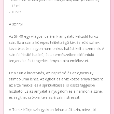
- 12 ml
- Türkiz
A színről
Az SF 49 egy világos, de élénk árnyalatú kékzöld türkiz
szín. Ez a szín a közepes telítettségű kék és zöld színek
keveréke, és nagyon harmonikus hatást kelt a szemnek. A
szín felfrissítő hatású, és a természetben előforduló
tengerzöld és tengerkék árnyalataira emlékeztet.
Ez a szín a kreativitás, az inspiráció és az egyensúly
szimbóluma lehet. Az égbolt és a víz közös árnyalataként
az érzelmekkel és a spiritualitással is összefüggésbe
hozható. Ez az árnyalat a nyugalom és a harmónia színe,
és segíthet csökkenteni az érzelmi stresszt.
A Türkiz Kékje szín gyakran felhasznált szín, mivel jól