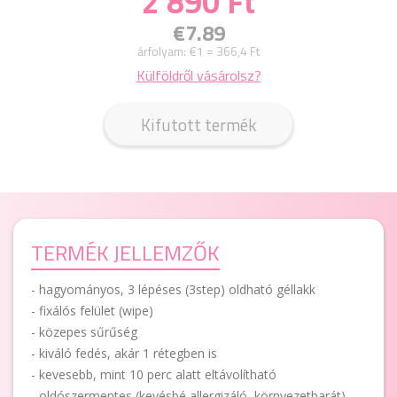
2 890 Ft
€7.89
árfolyam:
€1 = 366,4 Ft
Külföldről vásárolsz?
Kifutott termék
TERMÉK JELLEMZŐK
- hagyományos, 3 lépéses (3step) oldható géllakk
- fixálós felület (wipe)
- közepes sűrűség
- kiváló fedés, akár 1 rétegben is
- kevesebb, mint 10 perc alatt eltávolítható
- oldószermentes (kevésbé allergizáló, környezetbarát)