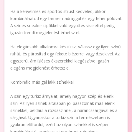
Ha a kényelmes és sportos stílust kedveled, akkor
kombinálhatod egy farmer nadrággal és egy fehér pólóval.
A színes sneaker cipőkkel való együttes viselettel pedig
igazán trendi megjelenést érhetsz el.
Ha elegánsabb alkalomra készülsz, válassz egy ilyen színű
ruhát, és párosítsd egy fekete blézerrel vagy dzsekivel. Az
egyszerű, ám ízléses ékszerekkel kiegészítve igazán
elegáns megjelenést érhetsz el.
Kombináld más gél lakk színekkel
A szín egy türkiz árnyalat, amely nagyon szép és élénk
szín. Az ilyen színek általában jól passzolnak más élénk
színekkel, például a rózsaszínnel, a narancssárgával és a
sárgával. Ugyanakkor a türkiz szín a természetben is
gyakran előfordul, ezért az olyan színekkel is szépen
kombinálható, amelyek a természet színeihez