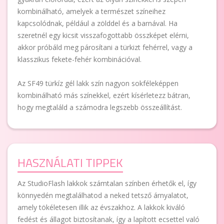
kombinálható, amelyek a természet színeihez
kapcsolódnak, például a zölddel és a barnával. Ha
szeretnél egy kicsit visszafogottabb összképet elérni,
akkor próbáld meg párosítani a türkizt fehérrel, vagy a
klasszikus fekete-fehér kombinációval.
Az SF49 türkíz gél lakk szín nagyon sokféleképpen
kombinálható más színekkel, ezért kísérletezz bátran,
hogy megtaláld a számodra legszebb összeállítást.
HASZNÁLATI TIPPEK
Az StudioFlash lakkok számtalan színben érhetők el, így
könnyedén megtalálhatod a neked tetsző árnyalatot,
amely tökéletesen illik az évszakhoz. A lakkok kiváló
fedést és állagot biztosítanak, így a lapított ecsettel való