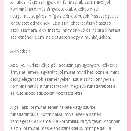
A Türkiz Kékje szín gyakran felhasznált szín, mivel jól
kombinálható más árnyalatokkal. A kékzöld szín
nyugalmat sugároz, míg az élénk tónusok frissességet és
lendületet adnak neki. Ez a szín lehet ideális választás
azok számára, akik frissítő, harmonikus és inspiráló hatást
szeretnének elérni az életükben vagy a munkájukban.
A divatban
Az SF49 Türkiz Kékje gél lakk szín egy gyönyörű kék-zöld
árnyalat, amely egyaránt jól mutat mind hétköznapi, mind
pedig elegánsabb eseményeken. Ezt a színt könnyedén
kombinálhatod a ruhatáradban meglévő ruhadarabokkal,
és különböző stílusokat hozhatsz létre.
A gél lakk jól mutat fehér, fekete vagy szürke
ruhadarabokkal kombinálva, mivel ezek a színek
semlegesek és kiemelik a körömlakk ragyogását. Azonban
a szín jól mutat más élénk színekkel is, mint például a