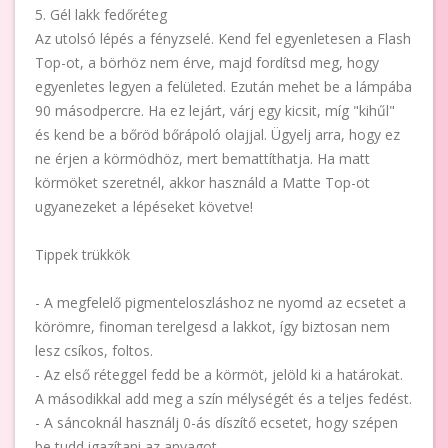
5. Gél lakk fedőréteg
Az utolsó lépés a fényzselé. Kend fel egyenletesen a Flash
Top-ot, a börhöz nem érve, majd fordítsd meg, hogy
egyenletes legyen a felületed. Ezután mehet be a lámpába
90 másodpercre. Ha ez lejárt, várj egy kicsit, míg "kihűl"
és kend be a bőröd bőrápoló olajjal. Ügyelj arra, hogy ez
ne érjen a körmödhöz, mert bemattíthatja. Ha matt
körmöket szeretnél, akkor használd a Matte Top-ot
ugyanezeket a lépéseket követve!
Tippek trükkök
- A megfelelő pigmenteloszláshoz ne nyomd az ecsetet a
körömre, finoman terelgesd a lakkot, így biztosan nem
lesz csíkos, foltos.
- Az első réteggel fedd be a körmöt, jelöld ki a határokat.
A másodikkal add meg a szín mélységét és a teljes fedést.
- A sáncoknál használj 0-ás díszítő ecsetet, hogy szépen
be tudd igazítani az anyagot.