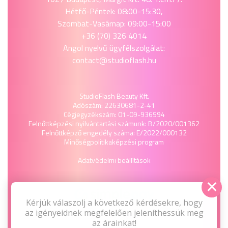
Hétfő-Péntek: 08:00-15:30,
Szombat-Vasárnap: 09:00-15:00
+36 (70) 326 4014
Angol nyelvű ügyfélszolgálat:
contact@studioflash.hu
StudioFlash Beauty Kft.
Adószám: 22630681-2-41
Cégjegyzékszám: 01-09-936594
Felnőttképzési nyilvántartási számunk: B/2020/001362
Felnőttképző engedély száma: E/2022/000132
Minőségpolitika
képzési program
Adatvédelmi beállítások
Kérjük válaszolj a következő kérdésekre, hogy
az igényeidnek megfelelően jeleníthessük meg
az árainkat!