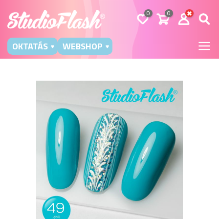
0
0
OKTATÁS
WEBSHOP