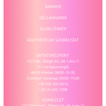
KARRIER
GÉLLAKKJAINK
OLDALTÉRKÉP
ADATVÉDELMI SZABÁLYZAT
OKTATÓKÖZPONT
1027 Bp., Margit krt. 48. 1.em./7.
(11-es kapucsengő)
Hétfő-Péntek: 08:00-15:30,
Szombat-Vasárnap: 09:00-15:00
+36 (70) 326 4014
+36 (1) 400 7398
SZAKÜZLET
1027 Budapest, Margit krt. 48. 1.em./7.