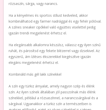
rózsaszín, sárga, vagy narancs.
Ha a kényelmes és sportos stílust kedveled, akkor
kombinálhatod egy farmer nadrággal és egy fehér pólóval.
A színes sneaker cipőkkel való együttes viselettel pedig
igazán trendi megjelenést érhetsz el.
Ha elegánsabb alkalomra készülsz, válassz egy ilyen színű
ruhát, és párosítsd egy fekete blézerrel vagy dzsekivel. Az
egyszerű, ám ízléses ékszerekkel kiegészítve igazán
elegáns megjelenést érhetsz el.
Kombináld más gél lakk színekkel
A szín egy türkiz árnyalat, amely nagyon szép és élénk
szín. Az ilyen színek általában jól passzolnak más élénk
színekkel, például a rózsaszínnel, a narancssárgával és a
sárgával. Ugyanakkor a türkiz szín a természetben is
gyakran előfordul, ezért az olyan színekkel is szépen