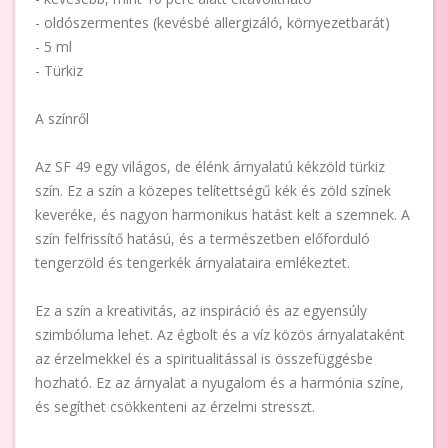
- oldószermentes (kevésbé allergizáló, környezetbarát)
- 5 ml
- Türkiz
A színről
Az SF 49 egy világos, de élénk árnyalatú kékzöld türkiz
szín. Ez a szín a közepes telítettségű kék és zöld színek
keveréke, és nagyon harmonikus hatást kelt a szemnek. A
szín felfrissítő hatású, és a természetben előforduló
tengerzöld és tengerkék árnyalataira emlékeztet.
Ez a szín a kreativitás, az inspiráció és az egyensúly
szimbóluma lehet. Az égbolt és a víz közös árnyalataként
az érzelmekkel és a spiritualitással is összefüggésbe
hozható. Ez az árnyalat a nyugalom és a harmónia színe,
és segíthet csökkenteni az érzelmi stresszt.