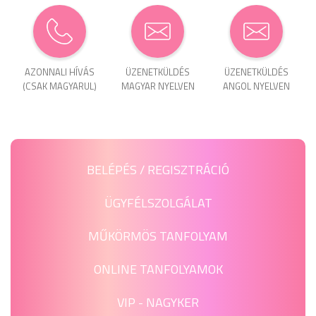
AZONNALI HÍVÁS
ÜZENET­KÜLDÉS
ÜZENET­KÜLDÉS
(CSAK MAGYARUL)
MAGYAR NYELVEN
ANGOL NYELVEN
BELÉPÉS / REGISZTRÁCIÓ
ÜGYFÉLSZOLGÁLAT
MŰKÖRMÖS TANFOLYAM
ONLINE TANFOLYAMOK
VIP - NAGYKER