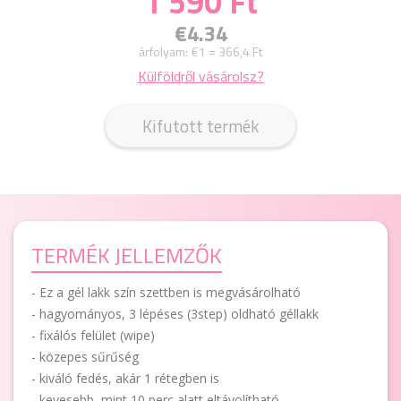
1 590 Ft
€4.34
árfolyam:
€1 = 366,4 Ft
Külföldről vásárolsz?
Kifutott termék
TERMÉK JELLEMZŐK
- Ez a gél lakk szín szettben is megvásárolható
- hagyományos, 3 lépéses (3step) oldható géllakk
- fixálós felület (wipe)
- közepes sűrűség
- kiváló fedés, akár 1 rétegben is
- kevesebb, mint 10 perc alatt eltávolítható