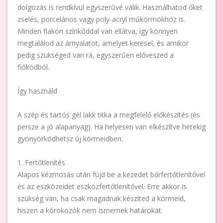
dolgozás is rendkívül egyszerűvé válik. Használhatod őket
zselés, porcelános vagy poly-acryl műkörmökhöz is.
Minden flakon színkóddal van ellátva, így könnyen
megtalálod az árnyalatot, amelyet keresel, és amikor
pedig szükséged van rá, egyszerűen előveszed a
fiókodból.
Így használd
A szép és tartós gél lakk titka a megfelelő előkészítés (és
persze a jó alapanyag). Ha helyesen van elkészítve hetekig
gyönyörködhetsz új körmeidben.
1. Fertőtlenítés
Alapos kézmosás után fújd be a kezedet bőrfertőtlenítővel
és az eszközeidet eszközfertőtlenítővel. Erre akkor is
szükség van, ha csak magadnak készíted a körmeid,
hiszen a kórokozók nem ismernek határokat.