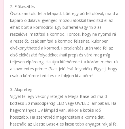
2. Előkészítés
Óvatosan told fel a letapadt bőrt egy bőrfeltolóval, majd a
kaparó oldalával gyengéd mozdulatokkal távolítsd el az
elhalt bőrt a körmödről. Egy bufferrel vagy 180-as
reszelővel mattítsd a körmöd. Fontos, hogy ne nyomd rá
a reszelőt, csak simítsd a körmöd felszínét, különben
elvékonyíthatod a körmöd. Portalanítás után vidd fel az
első előkészítő folyadékot (nail prep) és várd meg míg
teljesen elpárolog. Ha újra kifehéredett a köröm mehet rá
a savmentes primer (3-as jelölésű folyadék). Figyelj, hogy
csak a körömre tedd és ne folyjon ki a bőrre!
3. Alapréteg
Vigyél fel egy vékony réteget a Mega Base-ből majd
köttesd 30 másodpercig LED vagy UV/LED lámpában. Ha
hagyományos UV lámpád van, akkor a kötési idő
hosszabb. Ha szeretnéd megerősíteni a körmeidet,
használd az Elastic Base-t és kicsit több anyagot rakjál fel.