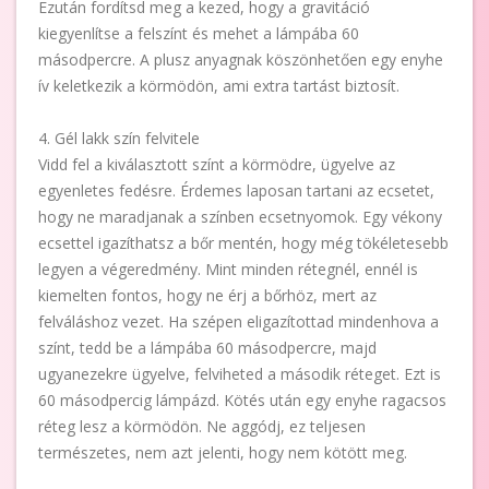
Ezután fordítsd meg a kezed, hogy a gravitáció
kiegyenlítse a felszínt és mehet a lámpába 60
másodpercre. A plusz anyagnak köszönhetően egy enyhe
ív keletkezik a körmödön, ami extra tartást biztosít.
4. Gél lakk szín felvitele
Vidd fel a kiválasztott színt a körmödre, ügyelve az
egyenletes fedésre. Érdemes laposan tartani az ecsetet,
hogy ne maradjanak a színben ecsetnyomok. Egy vékony
ecsettel igazíthatsz a bőr mentén, hogy még tökéletesebb
legyen a végeredmény. Mint minden rétegnél, ennél is
kiemelten fontos, hogy ne érj a bőrhöz, mert az
felváláshoz vezet. Ha szépen eligazítottad mindenhova a
színt, tedd be a lámpába 60 másodpercre, majd
ugyanezekre ügyelve, felviheted a második réteget. Ezt is
60 másodpercig lámpázd. Kötés után egy enyhe ragacsos
réteg lesz a körmödön. Ne aggódj, ez teljesen
természetes, nem azt jelenti, hogy nem kötött meg.