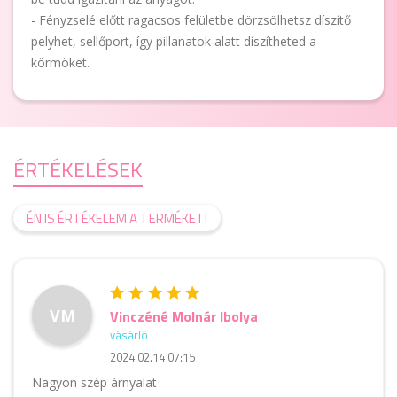
- Fényzselé előtt ragacsos felületbe dörzsölhetsz díszítő
pelyhet, sellőport, így pillanatok alatt díszítheted a
körmöket.
ÉRTÉKELÉSEK
ÉN IS ÉRTÉKELEM A TERMÉKET!
VM
Vinczéné Molnár Ibolya
vásárló
2024.02.14 07:15
Nagyon szép árnyalat