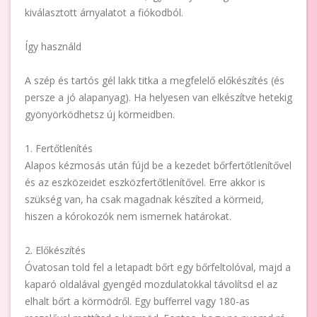
kiválasztott árnyalatot a fiókodból.
Így használd
A szép és tartós gél lakk titka a megfelelő előkészítés (és
persze a jó alapanyag). Ha helyesen van elkészítve hetekig
gyönyörködhetsz új körmeidben.
1. Fertőtlenítés
Alapos kézmosás után fújd be a kezedet bőrfertőtlenítővel
és az eszközeidet eszközfertőtlenítővel. Erre akkor is
szükség van, ha csak magadnak készíted a körmeid,
hiszen a kórokozók nem ismernek határokat.
2. Előkészítés
Óvatosan told fel a letapadt bőrt egy bőrfeltolóval, majd a
kaparó oldalával gyengéd mozdulatokkal távolítsd el az
elhalt bőrt a körmödről. Egy bufferrel vagy 180-as