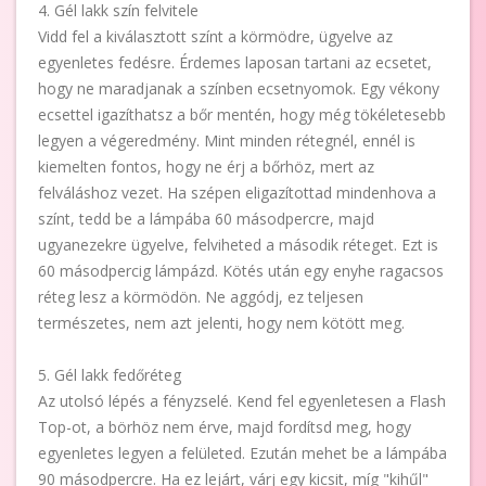
4. Gél lakk szín felvitele
Vidd fel a kiválasztott színt a körmödre, ügyelve az
egyenletes fedésre. Érdemes laposan tartani az ecsetet,
hogy ne maradjanak a színben ecsetnyomok. Egy vékony
ecsettel igazíthatsz a bőr mentén, hogy még tökéletesebb
legyen a végeredmény. Mint minden rétegnél, ennél is
kiemelten fontos, hogy ne érj a bőrhöz, mert az
felváláshoz vezet. Ha szépen eligazítottad mindenhova a
színt, tedd be a lámpába 60 másodpercre, majd
ugyanezekre ügyelve, felviheted a második réteget. Ezt is
60 másodpercig lámpázd. Kötés után egy enyhe ragacsos
réteg lesz a körmödön. Ne aggódj, ez teljesen
természetes, nem azt jelenti, hogy nem kötött meg.
5. Gél lakk fedőréteg
Az utolsó lépés a fényzselé. Kend fel egyenletesen a Flash
Top-ot, a börhöz nem érve, majd fordítsd meg, hogy
egyenletes legyen a felületed. Ezután mehet be a lámpába
90 másodpercre. Ha ez lejárt, várj egy kicsit, míg "kihűl"