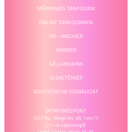
MŰKÖRMÖS TANFOLYAM
ONLINE TANFOLYAMOK
VIP - NAGYKER
KARRIER
GÉLLAKKJAINK
OLDALTÉRKÉP
ADATVÉDELMI SZABÁLYZAT
OKTATÓKÖZPONT
1027 Bp., Margit krt. 48. 1.em./7.
(11-es kapucsengő)