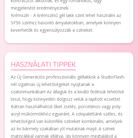
kontrasztot alkotnak, és egy romantikus, lágy
megjelenést eredményeznek.
Krémszín - A krémszínű gél lakk szint lehet használni az
SF56 színhez hasonló árnyalatokban, amelyek könnyen
keverhetők és egyensúlyozzák a színeket.
HASZNÁLATI TIPPEK
Az Új Generációs professzionális géllakkok a StudioFlash-
nél izgalmas új lehetőségeket nyújtanak a
szalonmunkában! Az állaguk és a kiváló fedésük lehetővé
teszi, hogy könnyedén dolgozz velük a lapított ecsettel.
Bátran használhatod őket zselés, porcelános vagy poly-
acryl műkörmökhöz egyaránt. A színpalettánk széles, és
lehetőséged van különféle színeket kombinálni, amelyek
az év bármely szakában jól mutatnak majd. A színek
matricákkal vannak ellátva, így könnyen megtalálod a