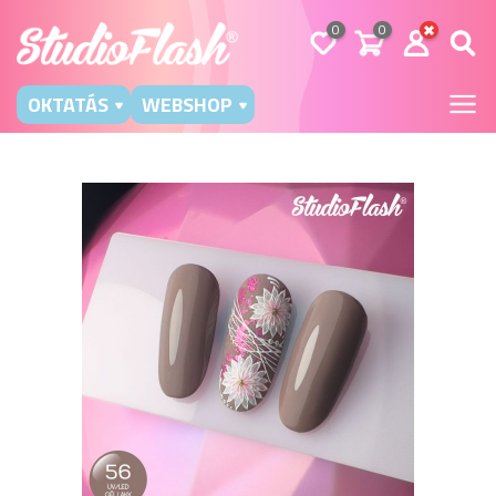
0
0
OKTATÁS
WEBSHOP