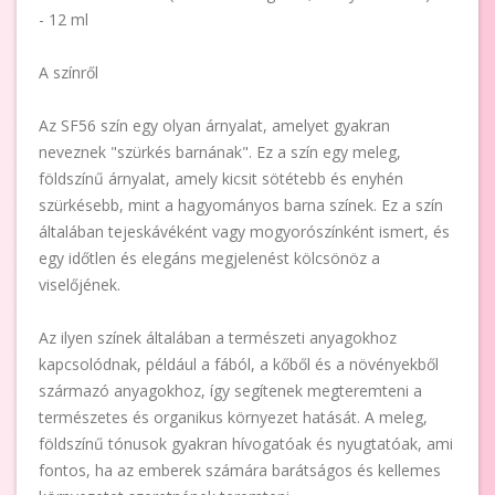
- 12 ml
A színről
Az SF56 szín egy olyan árnyalat, amelyet gyakran
neveznek "szürkés barnának". Ez a szín egy meleg,
földszínű árnyalat, amely kicsit sötétebb és enyhén
szürkésebb, mint a hagyományos barna színek. Ez a szín
általában tejeskávéként vagy mogyorószínként ismert, és
egy időtlen és elegáns megjelenést kölcsönöz a
viselőjének.
Az ilyen színek általában a természeti anyagokhoz
kapcsolódnak, például a fából, a kőből és a növényekből
származó anyagokhoz, így segítenek megteremteni a
természetes és organikus környezet hatását. A meleg,
földszínű tónusok gyakran hívogatóak és nyugtatóak, ami
fontos, ha az emberek számára barátságos és kellemes