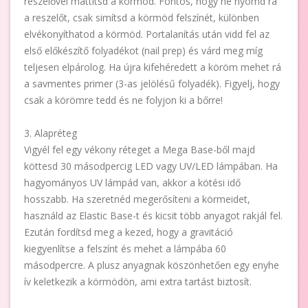
reszelővel mattítsd a körmöd. Fontos, hogy ne nyomd rá
a reszelőt, csak simítsd a körmöd felszínét, különben
elvékonyíthatod a körmöd. Portalanítás után vidd fel az
első előkészítő folyadékot (nail prep) és várd meg míg
teljesen elpárolog. Ha újra kifehéredett a köröm mehet rá
a savmentes primer (3-as jelölésű folyadék). Figyelj, hogy
csak a körömre tedd és ne folyjon ki a bőrre!
3. Alapréteg
Vigyél fel egy vékony réteget a Mega Base-ből majd
köttesd 30 másodpercig LED vagy UV/LED lámpában. Ha
hagyományos UV lámpád van, akkor a kötési idő
hosszabb. Ha szeretnéd megerősíteni a körmeidet,
használd az Elastic Base-t és kicsit több anyagot rakjál fel.
Ezután fordítsd meg a kezed, hogy a gravitáció
kiegyenlítse a felszínt és mehet a lámpába 60
másodpercre. A plusz anyagnak köszönhetően egy enyhe
ív keletkezik a körmödön, ami extra tartást biztosít.