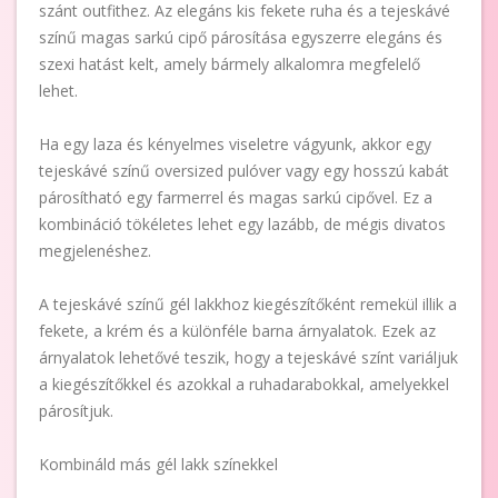
szánt outfithez. Az elegáns kis fekete ruha és a tejeskávé
színű magas sarkú cipő párosítása egyszerre elegáns és
szexi hatást kelt, amely bármely alkalomra megfelelő
lehet.
Ha egy laza és kényelmes viseletre vágyunk, akkor egy
tejeskávé színű oversized pulóver vagy egy hosszú kabát
párosítható egy farmerrel és magas sarkú cipővel. Ez a
kombináció tökéletes lehet egy lazább, de mégis divatos
megjelenéshez.
A tejeskávé színű gél lakkhoz kiegészítőként remekül illik a
fekete, a krém és a különféle barna árnyalatok. Ezek az
árnyalatok lehetővé teszik, hogy a tejeskávé színt variáljuk
a kiegészítőkkel és azokkal a ruhadarabokkal, amelyekkel
párosítjuk.
Kombináld más gél lakk színekkel