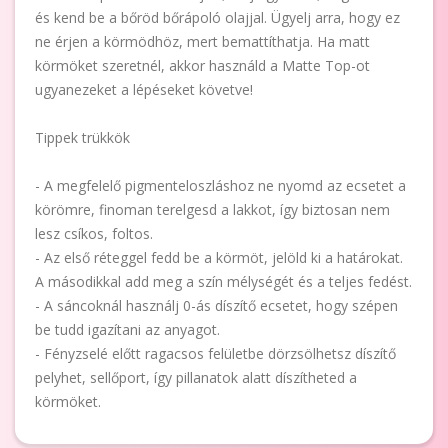
és kend be a bőröd bőrápoló olajjal. Ügyelj arra, hogy ez
ne érjen a körmödhöz, mert bemattíthatja. Ha matt
körmöket szeretnél, akkor használd a Matte Top-ot
ugyanezeket a lépéseket követve!
Tippek trükkök
- A megfelelő pigmenteloszláshoz ne nyomd az ecsetet a
körömre, finoman terelgesd a lakkot, így biztosan nem
lesz csíkos, foltos.
- Az első réteggel fedd be a körmöt, jelöld ki a határokat.
A másodikkal add meg a szín mélységét és a teljes fedést.
- A sáncoknál használj 0-ás díszítő ecsetet, hogy szépen
be tudd igazítani az anyagot.
- Fényzselé előtt ragacsos felületbe dörzsölhetsz díszítő
pelyhet, sellőport, így pillanatok alatt díszítheted a
körmöket.