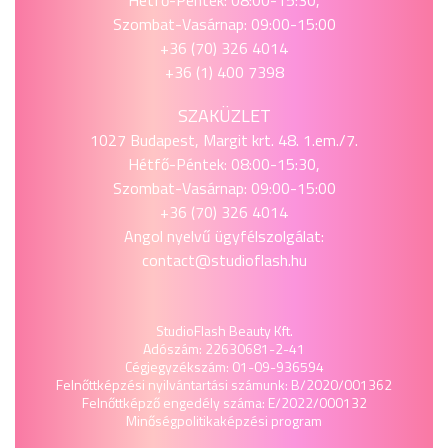
Hétfő-Péntek: 08:00-15:30,
Szombat-Vasárnap: 09:00-15:00
+36 (70) 326 4014
+36 (1) 400 7398
SZAKÜZLET
1027 Budapest, Margit krt. 48. 1.em./7.
Hétfő-Péntek: 08:00-15:30,
Szombat-Vasárnap: 09:00-15:00
+36 (70) 326 4014
Angol nyelvű ügyfélszolgálat:
contact@studioflash.hu
StudioFlash Beauty Kft.
Adószám: 22630681-2-41
Cégjegyzékszám: 01-09-936594
Felnőttképzési nyilvántartási számunk: B/2020/001362
Felnőttképző engedély száma: E/2022/000132
Minőségpolitika
képzési program