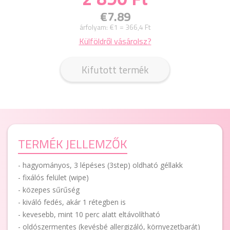
€7.89
árfolyam:
€1 = 366,4 Ft
Külföldről vásárolsz?
Kifutott termék
TERMÉK JELLEMZŐK
- hagyományos, 3 lépéses (3step) oldható géllakk
- fixálós felület (wipe)
- közepes sűrűség
- kiváló fedés, akár 1 rétegben is
- kevesebb, mint 10 perc alatt eltávolítható
- oldószermentes (kevésbé allergizáló, környezetbarát)