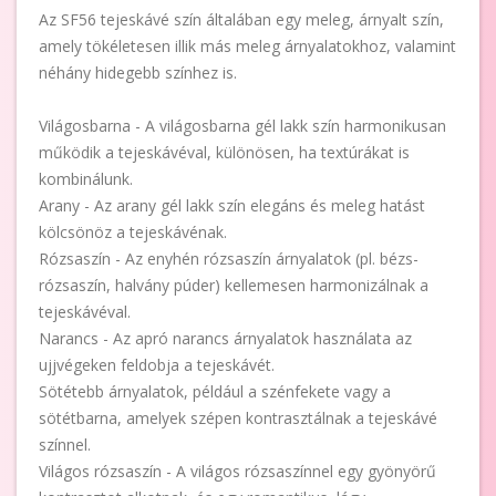
Az SF56 tejeskávé szín általában egy meleg, árnyalt szín,
amely tökéletesen illik más meleg árnyalatokhoz, valamint
néhány hidegebb színhez is.
Világosbarna - A világosbarna gél lakk szín harmonikusan
működik a tejeskávéval, különösen, ha textúrákat is
kombinálunk.
Arany - Az arany gél lakk szín elegáns és meleg hatást
kölcsönöz a tejeskávénak.
Rózsaszín - Az enyhén rózsaszín árnyalatok (pl. bézs-
rózsaszín, halvány púder) kellemesen harmonizálnak a
tejeskávéval.
Narancs - Az apró narancs árnyalatok használata az
ujjvégeken feldobja a tejeskávét.
Sötétebb árnyalatok, például a szénfekete vagy a
sötétbarna, amelyek szépen kontrasztálnak a tejeskávé
színnel.
Világos rózsaszín - A világos rózsaszínnel egy gyönyörű