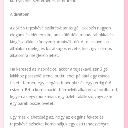
környezetet szeretnének teremteni.
A divatban
Az SF56 tejeskávé szükrés-barnás gél lakk szín nagyon
elegáns és időtlen szín, ami különféle ruhadarabokkal és
kiegészítőkkel könnyen kombinálható. A tejeskávé szín
általában meleg és barátságos érzetet kelt, így számos
alkalomra megfelelő lehet.
Ha keresed az inspirációt, akkor a tejeskávé színű gél
lakkhoz passzoló trendi outfit lehet például egy csinos
fekete farmer, egy elegáns fehér blúz és egy térdig érő
csizma. Ezt a kombinációt bármelyik alkalomra hordhatod,
legyen az egy munkanap, egy üzleti találkozó vagy akár
egy baráti összejövetel.
Egy másik lehetőség az, hogy az elegáns fekete és
tejeskávé színeket kombináljuk egy esti rendezvényre