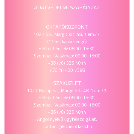
ADATVÉDELMI SZABÁLYZAT
OKTATÓKÖZPONT
1027 Bp., Margit krt. 48. 1.em./7.
(11-es kapucsengő)
Hétfő-Péntek: 08:00-15:30,
Szombat-Vasárnap: 09:00-15:00
+36 (70) 326 4014
+36 (1) 400 7398
SZAKÜZLET
1027 Budapest, Margit krt. 48. 1.em./7.
Hétfő-Péntek: 08:00-15:30,
Szombat-Vasárnap: 09:00-15:00
+36 (70) 326 4014
Angol nyelvű ügyfélszolgálat:
contact@studioflash.hu