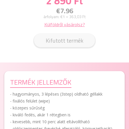
2 890 Ft
€7.96
árfolyam:
€1 = 363,03 Ft
Külföldről vásárolsz?
Kifutott termék
TERMÉK JELLEMZŐK
- hagyományos, 3 lépéses (3step) oldható géllakk
- fixálós felület (wipe)
- közepes sűrűség
- kiváló fedés, akár 1 rétegben is
- kevesebb, mint 10 perc alatt eltávolítható
- oldószermentes (kevésbé allergizáló, környezetbarát)