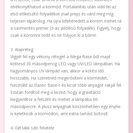
elvékonyíthatod a körmöd. Portalanítás után vidd fel az
első előkészítő folyadékot (nail prep) és várd meg míg
teljesen elpárolog. Ha újra kifehéredett a köröm mehet rá
a savmentes primer (3-as jelölésű folyadék). Figyelj, hogy
csak a körömre tedd és ne folyjon ki a bőrre!
3. Alapréteg
Vigyél fel egy vékony réteget a Mega Base-ből majd
köttesd 30 másodpercig LED vagy UV/LED lámpában. Ha
hagyományos UV lámpád van, akkor a kötési idő
hosszabb. Ha szeretnéd megerősíteni a körmeidet,
használd az Elastic Base-t és kicsit több anyagot rakjál fel.
Ezután fordítsd meg a kezed, hogy a gravitáció
kiegyenlítse a felszínt és mehet a lámpába 60
másodpercre. A plusz anyagnak köszönhetően egy enyhe
ív keletkezik a körmödön, ami extra tartást biztosít.
4. Gél lakk szín felvitele