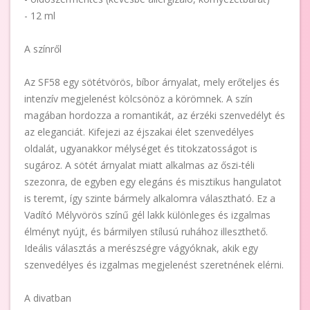
- 12 ml
A színről
Az SF58 egy sötétvörös, bíbor árnyalat, mely erőteljes és
intenzív megjelenést kölcsönöz a körömnek. A szín
magában hordozza a romantikát, az érzéki szenvedélyt és
az eleganciát. Kifejezi az éjszakai élet szenvedélyes
oldalát, ugyanakkor mélységet és titokzatosságot is
sugároz. A sötét árnyalat miatt alkalmas az őszi-téli
szezonra, de egyben egy elegáns és misztikus hangulatot
is teremt, így szinte bármely alkalomra választható. Ez a
Vadító Mélyvörös színű gél lakk különleges és izgalmas
élményt nyújt, és bármilyen stílusú ruhához illeszthető.
Ideális választás a merészségre vágyóknak, akik egy
szenvedélyes és izgalmas megjelenést szeretnének elérni.
A divatban