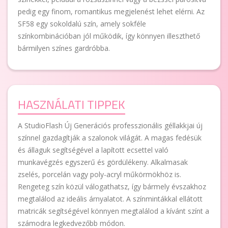
pedig egy finom, romantikus megjelenést lehet elérni. Az
SF58 egy sokoldalú szín, amely sokféle
színkombinációban jól működik, így könnyen illeszthető
bármilyen színes gardróbba.
HASZNÁLATI TIPPEK
A StudioFlash Új Generációs professzionális géllakkjai új
színnel gazdagítják a szalonok világát. A magas fedésük
és állaguk segítségével a lapított ecsettel való
munkavégzés egyszerű és gördülékeny. Alkalmasak
zselés, porcelán vagy poly-acryl műkörmökhöz is.
Rengeteg szín közül válogathatsz, így bármely évszakhoz
megtalálod az ideális árnyalatot. A színmintákkal ellátott
matricák segítségével könnyen megtalálod a kívánt színt a
számodra legkedvezőbb módon.