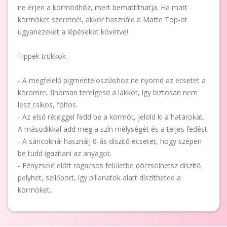
ne érjen a körmödhöz, mert bemattíthatja. Ha matt
körmöket szeretnél, akkor használd a Matte Top-ot
ugyanezeket a lépéseket követve!
Tippek trükkök
- A megfelelő pigmenteloszláshoz ne nyomd az ecsetet a
körömre, finoman terelgesd a lakkot, így biztosan nem
lesz csíkos, foltos.
- Az első réteggel fedd be a körmöt, jelöld ki a határokat.
A másodikkal add meg a szín mélységét és a teljes fedést.
- A sáncoknál használj 0-ás díszítő ecsetet, hogy szépen
be tudd igazítani az anyagot.
- Fényzselé előtt ragacsos felületbe dörzsölhetsz díszítő
pelyhet, sellőport, így pillanatok alatt díszítheted a
körmöket.