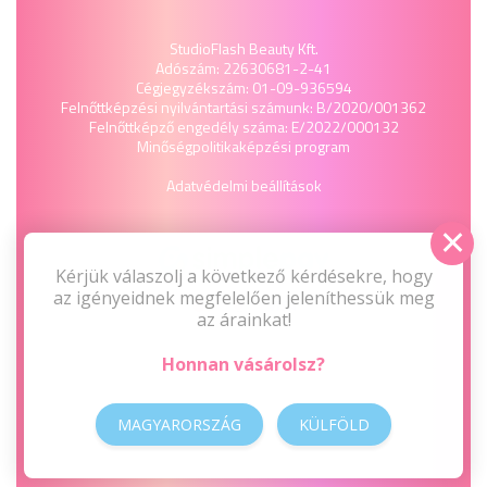
StudioFlash Beauty Kft.
Adószám: 22630681-2-41
Cégjegyzékszám: 01-09-936594
Felnőttképzési nyilvántartási számunk: B/2020/001362
Felnőttképző engedély száma: E/2022/000132
Minőségpolitika
képzési program
Adatvédelmi beállítások
Kérjük válaszolj a következő kérdésekre, hogy
az igényeidnek megfelelően jeleníthessük meg
az árainkat!
Honnan vásárolsz?
MAGYARORSZÁG
KÜLFÖLD
2009-2026 © Minden jog fenntartva