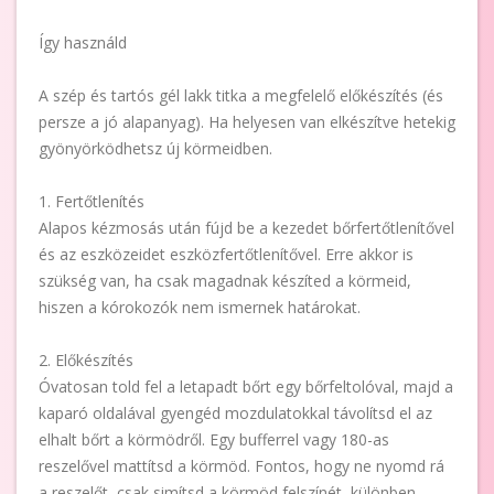
Így használd
A szép és tartós gél lakk titka a megfelelő előkészítés (és
persze a jó alapanyag). Ha helyesen van elkészítve hetekig
gyönyörködhetsz új körmeidben.
1. Fertőtlenítés
Alapos kézmosás után fújd be a kezedet bőrfertőtlenítővel
és az eszközeidet eszközfertőtlenítővel. Erre akkor is
szükség van, ha csak magadnak készíted a körmeid,
hiszen a kórokozók nem ismernek határokat.
2. Előkészítés
Óvatosan told fel a letapadt bőrt egy bőrfeltolóval, majd a
kaparó oldalával gyengéd mozdulatokkal távolítsd el az
elhalt bőrt a körmödről. Egy bufferrel vagy 180-as
reszelővel mattítsd a körmöd. Fontos, hogy ne nyomd rá
a reszelőt, csak simítsd a körmöd felszínét, különben