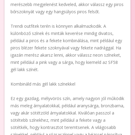
merészebb megjelenést kedveled, akkor válassz egy piros
bőrszoknyát vagy egy hangsúlyos piros felsőt.
Trendi outfitek terén is könnyen alkalmazkodik. A
különböző színek és minták keverése mindig divatos,
például a piros és a fekete kombinálása, mint például egy
piros blézer fekete szoknyával vagy fekete nadrággal. Ha
igazán merész akarsz lenni, akkor válassz neon színeket,
mint például a pink vagy a sárga, hogy kiemeld az SF58
gél lakk színét.
Kombináld más gél lakk színekkel
Ez egy gazdag, mélyvörös szín, amely nagyon jól működik
más meleg árnyalatokkal, például aranysárga, bronzbarna,
vagy akár sötétzöld árnyalatokkal. Kiválóan passzol a
sötétebb színekhez, mint például a fekete vagy a
sötétkék, hogy kontrasztot teremtsenek. A világosabb
színekkel, például a rózsaszínnel vagy a bézssel párosítva