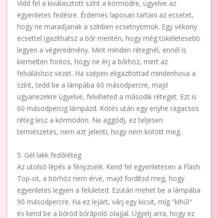
Vidd fel a kiválasztott színt a körmödre, ügyelve az
egyenletes fedésre. Érdemes laposan tartani az ecsetet,
hogy ne maradjanak a színben ecsetnyomok. Egy vékony
ecsettel igazíthatsz a bőr mentén, hogy még tökéletesebb
legyen a végeredmény. Mint minden rétegnél, ennél is
kiemelten fontos, hogy ne érj a bőrhöz, mert az
felváláshoz vezet. Ha szépen eligazítottad mindenhova a
színt, tedd be a lámpába 60 másodpercre, majd
ugyanezekre ügyelve, felviheted a második réteget. Ezt is
60 másodpercig lámpázd. Kötés után egy enyhe ragacsos
réteg lesz a körmödön. Ne aggódj, ez teljesen
természetes, nem azt jelenti, hogy nem kötött meg.
5. Gél lakk fedőréteg
Az utolsó lépés a fényzselé. Kend fel egyenletesen a Flash
Top-ot, a börhöz nem érve, majd fordítsd meg, hogy
egyenletes legyen a felületed. Ezután mehet be a lámpába
90 másodpercre. Ha ez lejárt, várj egy kicsit, míg "kihűl"
és kend be a bőröd bőrápoló olajjal. Ügyelj arra, hogy ez