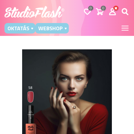
0
0
OKTATÁS
WEBSHOP