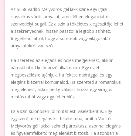
Az SF58 Vadító Mélyvörös gél lakk színe egy igazi
klasszikus vörös árnyalat, ami időtlen eleganciát és
szenvedélyt sugall. Ez a szín a tökéletes kiegészítője lehet
a szekrényednek, hiszen passzol a legtöbb színhez,
függetlenül attól, hogy a sötétebb vagy világosabb
árnyalatokról van szó.
Ha szereted az elegáns és nőies megjelenést, akkor
párosíthatod különböző alkalmakra. Egy üzleti
megbeszélésre ajánljuk, ha fekete nadrággal és egy
elegáns blézerrel kombinálod. Ha szereted a romantikus
megjelenést, akkor pedig válassz hozzá egy virágos
mintás ruhát vagy egy fehér blúzt.
Ez a szín különösen jól mutat esti viseletként is. Egy
egyszerű, de elegáns kis fekete ruha, amit a Vadító
Mélyvörös gél lakkal színnel párosítasz, azonnal elegáns
és figyelemfelkeltő megjelenést biztosít. Ha azonban a