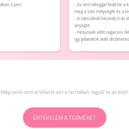
pában 2 perc
- Az első réteggel fedd be a 
meg a szín mélységét és a tel
- A sáncoknál használj 0-ás d
anyagot.
- Fényzselé előtt ragacsos fel
így pillanatok alatt díszíthet
Még senki sem értékelte ezt a terméket, legyél te az első!
ÉRTÉKELEM A TERMÉKET