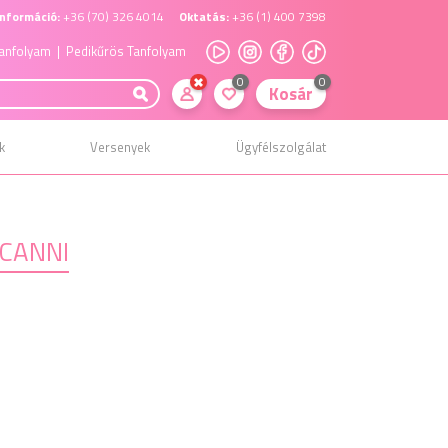
nformáció:
+36 (70) 326 4014
Oktatás:
+36 (1) 400 7398
anfolyam
| Pedikűrös Tanfolyam
0
0
Kosár
k
Versenyek
Ügyfélszolgálat
 CANNI