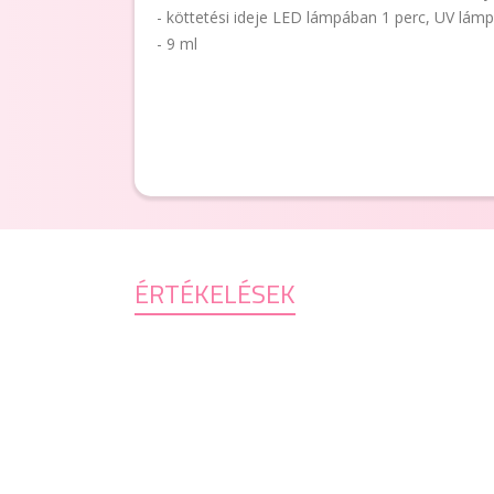
- köttetési ideje LED lámpában 1 perc, UV lám
- 9 ml
ÉRTÉKELÉSEK