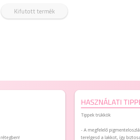
Kifutott termék
HASZNÁLATI TIPP
Tippek trükkök
- A megfelelő pigmenteloszl
 rétegben!
terelgesd a lakkot, így biztos