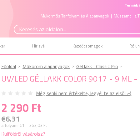
Termék i
Műkörmös Tanfolyam és Alapanyagok
| Műszempilla T
ker
Hírlevél
Kezdőcsomagok
Rólun
Főoldal
Műköröm alapanyagok
Gél lakk - Classic Pro
UV/LED GÉLLAKK COLOR 9017 - 9 ML -
Még senki nem értékelte, legyél te az első! :-)
2 290 Ft
€6.31
árfolyam:
€1 = 363,03 Ft
Külföldről vásárolsz?