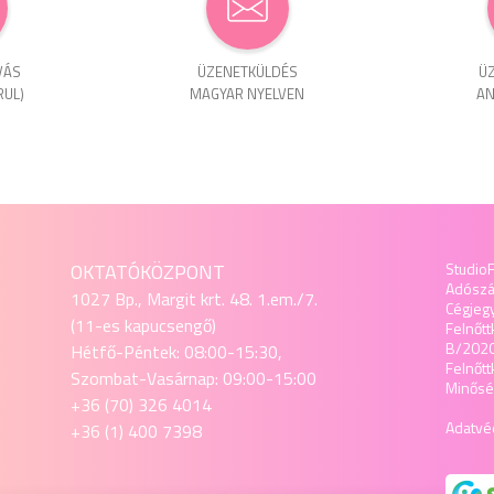
VÁS
ÜZENET­KÜLDÉS
ÜZ
RUL)
MAGYAR NYELVEN
AN
OKTATÓKÖZPONT
StudioF
Adósz
1027 Bp., Margit krt. 48. 1.em./7.
Cégjeg
(11-es kapucsengő)
Felnőtt
B/202
Hétfő-Péntek: 08:00-15:30,
Felnőt
Szombat-Vasárnap: 09:00-15:00
Minőség
+36 (70) 326 4014
Adatvéd
+36 (1) 400 7398