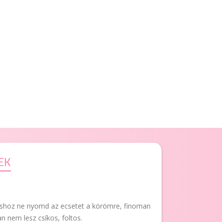
EK
áshoz ne nyomd az ecsetet a körömre, finoman
an nem lesz csíkos, foltos.