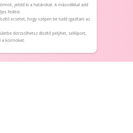
körmöt, jelöld ki a határokat. A másodikkal add
jes fedést.
íszítő ecsetet, hogy szépen be tudd igazítani az
ületbe dörzsölhetsz díszítő pelyhet, sellőport,
ed a körmöket.