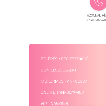
AZONNALI HÍ
(CSAK MAGYA
BELÉPÉS / REGISZTRÁCIÓ
ÜGYFÉLSZOLGÁLAT
MŰKÖRMÖS TANFOLYAM
ONLINE TANFOLYAMOK
VIP - NAGYKER