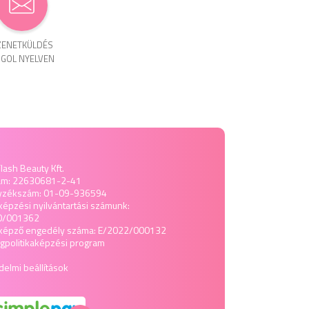
ENET­KÜLDÉS
GOL NYELVEN
lash Beauty Kft.
ám: 22630681-2-41
yzékszám: 01-09-936594
képzési nyilvántartási számunk:
0/001362
tképző engedély száma: E/2022/000132
politika
képzési program
elmi beállítások