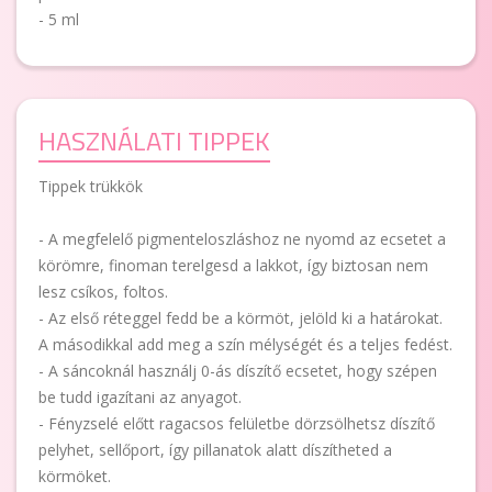
- 5 ml
HASZNÁLATI TIPPEK
Tippek trükkök
- A megfelelő pigmenteloszláshoz ne nyomd az ecsetet a
körömre, finoman terelgesd a lakkot, így biztosan nem
lesz csíkos, foltos.
- Az első réteggel fedd be a körmöt, jelöld ki a határokat.
A másodikkal add meg a szín mélységét és a teljes fedést.
- A sáncoknál használj 0-ás díszítő ecsetet, hogy szépen
be tudd igazítani az anyagot.
- Fényzselé előtt ragacsos felületbe dörzsölhetsz díszítő
pelyhet, sellőport, így pillanatok alatt díszítheted a
körmöket.