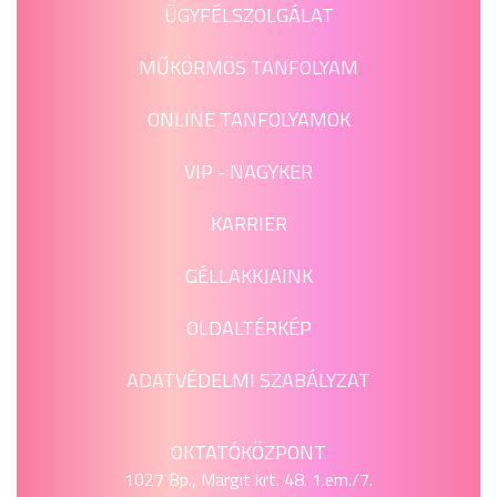
ÜGYFÉLSZOLGÁLAT
MŰKÖRMÖS TANFOLYAM
ONLINE TANFOLYAMOK
VIP - NAGYKER
KARRIER
GÉLLAKKJAINK
OLDALTÉRKÉP
ADATVÉDELMI SZABÁLYZAT
OKTATÓKÖZPONT
1027 Bp., Margit krt. 48. 1.em./7.