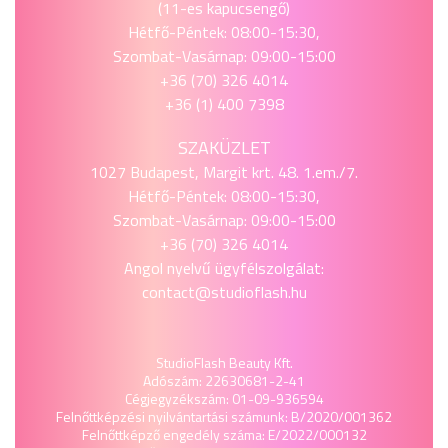
(11-es kapucsengő)
Hétfő-Péntek: 08:00-15:30,
Szombat-Vasárnap: 09:00-15:00
+36 (70) 326 4014
+36 (1) 400 7398
SZAKÜZLET
1027 Budapest, Margit krt. 48. 1.em./7.
Hétfő-Péntek: 08:00-15:30,
Szombat-Vasárnap: 09:00-15:00
+36 (70) 326 4014
Angol nyelvű ügyfélszolgálat:
contact@studioflash.hu
StudioFlash Beauty Kft.
Adószám: 22630681-2-41
Cégjegyzékszám: 01-09-936594
Felnőttképzési nyilvántartási számunk: B/2020/001362
Felnőttképző engedély száma: E/2022/000132