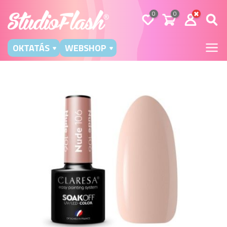
0
0
OKTATÁS
WEBSHOP