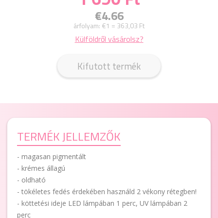
€4.66
árfolyam:
€1 = 363,03 Ft
Külföldről vásárolsz?
Kifutott termék
TERMÉK JELLEMZŐK
- magasan pigmentált
- krémes állagú
- oldható
- tökéletes fedés érdekében használd 2 vékony rétegben!
- köttetési ideje LED lámpában 1 perc, UV lámpában 2
perc