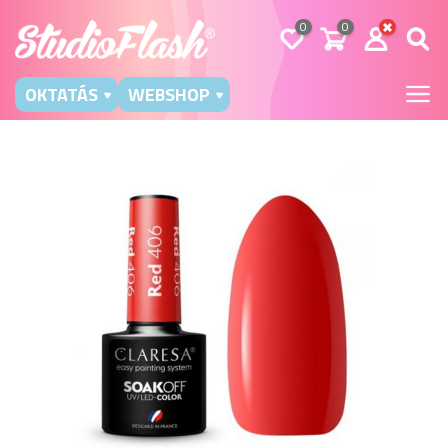
0
0
OKTATÁS
WEBSHOP