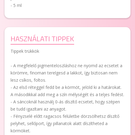
- 5 ml
HASZNÁLATI TIPPEK
Tippek trükkök
- A megfelelő pigmenteloszláshoz ne nyomd az ecsetet a
körömre, finoman terelgesd a lakkot, így biztosan nem
lesz csíkos, foltos.
- Az első réteggel fedd be a körmöt, jelöld ki a határokat.
A másodikkal add meg a szín mélységét és a teljes fedést.
- A sáncoknál használj 0-ás díszítő ecsetet, hogy szépen
be tudd igazítani az anyagot.
- Fényzselé előtt ragacsos felületbe dörzsölhetsz díszítő
pelyhet, sellőport, így pillanatok alatt díszítheted a
körmöket.