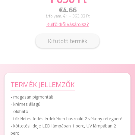
€4.66
árfolyam:
€1 = 363,03 Ft
Külföldről vásárolsz?
Kifutott termék
TERMÉK JELLEMZŐK
- magasan pigmentált
- krémes állagú
- oldható
- tökéletes fedés érdekében használd 2 vékony rétegben!
- köttetési ideje LED lámpában 1 perc, UV lámpában 2
perc