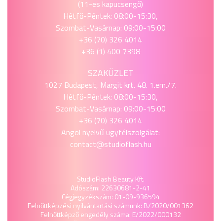
(11-es kapucsengő)
Hétfő-Péntek: 08:00-15:30,
Szombat-Vasárnap: 09:00-15:00
+36 (70) 326 4014
+36 (1) 400 7398
SZAKÜZLET
1027 Budapest, Margit krt. 48. 1.em./7.
Hétfő-Péntek: 08:00-15:30,
Szombat-Vasárnap: 09:00-15:00
+36 (70) 326 4014
Angol nyelvű ügyfélszolgálat:
contact@studioflash.hu
StudioFlash Beauty Kft.
Adószám: 22630681-2-41
Cégjegyzékszám: 01-09-936594
Felnőttképzési nyilvántartási számunk: B/2020/001362
Felnőttképző engedély száma: E/2022/000132