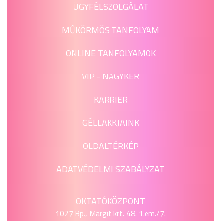
ÜGYFÉLSZOLGÁLAT
MŰKÖRMÖS TANFOLYAM
ONLINE TANFOLYAMOK
VIP - NAGYKER
KARRIER
GÉLLAKKJAINK
OLDALTÉRKÉP
ADATVÉDELMI SZABÁLYZAT
OKTATÓKÖZPONT
1027 Bp., Margit krt. 48. 1.em./7.