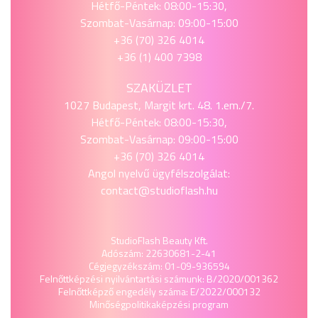
Hétfő-Péntek: 08:00-15:30,
Szombat-Vasárnap: 09:00-15:00
+36 (70) 326 4014
+36 (1) 400 7398
SZAKÜZLET
1027 Budapest, Margit krt. 48. 1.em./7.
Hétfő-Péntek: 08:00-15:30,
Szombat-Vasárnap: 09:00-15:00
+36 (70) 326 4014
Angol nyelvű ügyfélszolgálat:
contact@studioflash.hu
StudioFlash Beauty Kft.
Adószám: 22630681-2-41
Cégjegyzékszám: 01-09-936594
Felnőttképzési nyilvántartási számunk: B/2020/001362
Felnőttképző engedély száma: E/2022/000132
Minőségpolitika
képzési program