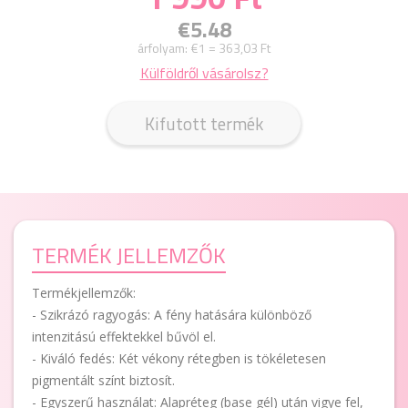
€5.48
árfolyam:
€1 = 363,03 Ft
Külföldről vásárolsz?
Kifutott termék
TERMÉK JELLEMZŐK
Termékjellemzők:
- Szikrázó ragyogás: A fény hatására különböző
intenzitású effektekkel bűvöl el.
- Kiváló fedés: Két vékony rétegben is tökéletesen
pigmentált színt biztosít.
- Egyszerű használat: Alapréteg (base gél) után vigye fel,