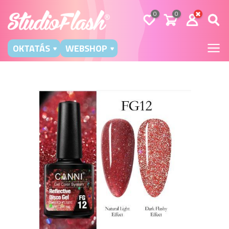
0
0
OKTATÁS
WEBSHOP