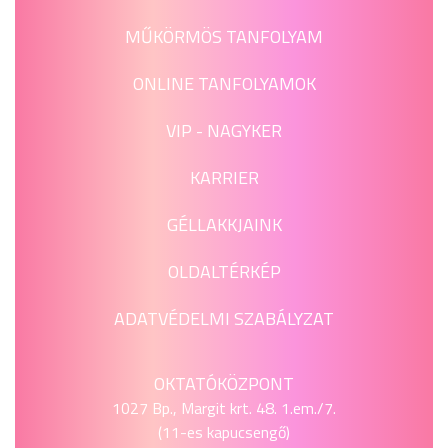
MŰKÖRMÖS TANFOLYAM
ONLINE TANFOLYAMOK
VIP - NAGYKER
KARRIER
GÉLLAKKJAINK
OLDALTÉRKÉP
ADATVÉDELMI SZABÁLYZAT
OKTATÓKÖZPONT
1027 Bp., Margit krt. 48. 1.em./7.
(11-es kapucsengő)