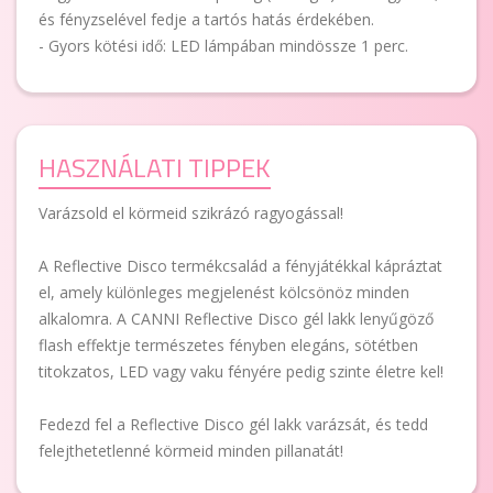
és fényzselével fedje a tartós hatás érdekében.
- Gyors kötési idő: LED lámpában mindössze 1 perc.
HASZNÁLATI TIPPEK
Varázsold el körmeid szikrázó ragyogással!
A Reflective Disco termékcsalád a fényjátékkal kápráztat
el, amely különleges megjelenést kölcsönöz minden
alkalomra. A CANNI Reflective Disco gél lakk lenyűgöző
flash effektje természetes fényben elegáns, sötétben
titokzatos, LED vagy vaku fényére pedig szinte életre kel!
Fedezd fel a Reflective Disco gél lakk varázsát, és tedd
felejthetetlenné körmeid minden pillanatát!