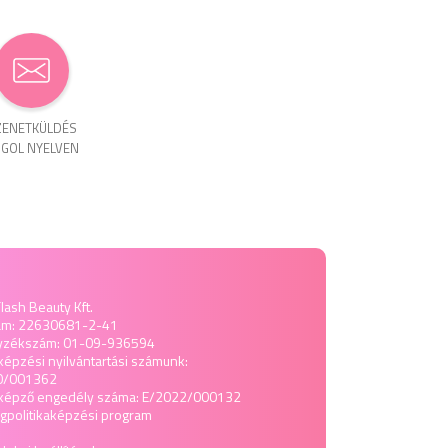
ENET­KÜLDÉS
GOL NYELVEN
lash Beauty Kft.
ám: 22630681-2-41
yzékszám: 01-09-936594
képzési nyilvántartási számunk:
0/001362
tképző engedély száma: E/2022/000132
politika
képzési program