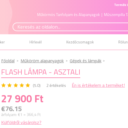
Termék i
Műkörmös Tanfolyam és Alapanyagok
| Műszempilla T
ker
Hírlevél
Kezdőcsomagok
Rólun
Főoldal
Műköröm alapanyagok
Gépek és lámpák
FLASH LÁMPA - ASZTALI
Én is értékelem a terméket!
(5.0)
2 értékelés
27 900 Ft
€76.15
árfolyam:
€1 = 366,4 Ft
Külföldről vásárolsz?