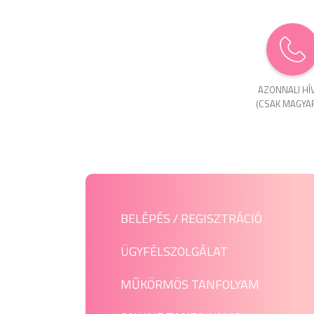
AZONNALI HÍ
(CSAK MAGYA
BELÉPÉS / REGISZTRÁCIÓ
ÜGYFÉLSZOLGÁLAT
MŰKÖRMÖS TANFOLYAM