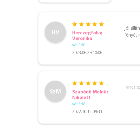
Jól áll
HV
Herczegfalvy
fényét 
Veronika
vásárló
2023.06.29 10:06
Nincs 
SzM
Szabóné Molnár
Nikolett
vásárló
2022.10.12 09:31