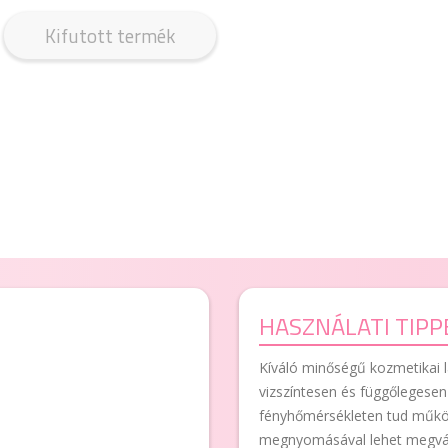
Kifutott termék
HASZNÁLATI TIPP
Kíváló minőségű kozmetikai 
vizszíntesen és függőlegesen 
fényhőmérsékleten tud műkö
megnyomásával lehet megvál