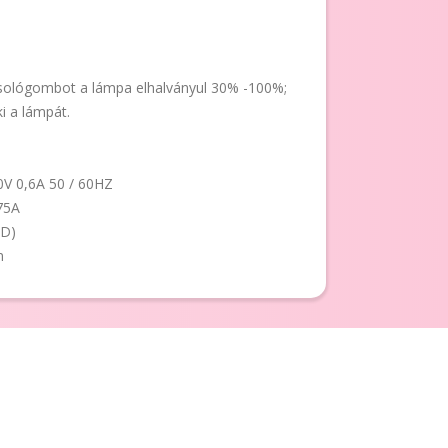
ológombot a lámpa elhalványul 30% -100%;
i a lámpát.
0V 0,6A 50 / 60HZ
.75A
ED)
m