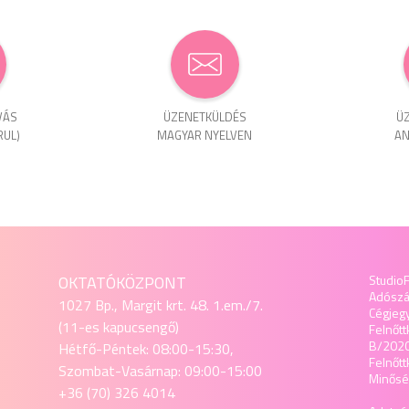
VÁS
ÜZENET­KÜLDÉS
ÜZ
RUL)
MAGYAR NYELVEN
AN
OKTATÓKÖZPONT
StudioF
Adósz
1027 Bp., Margit krt. 48. 1.em./7.
Cégjeg
(11-es kapucsengő)
Felnőtt
B/202
Hétfő-Péntek: 08:00-15:30,
Felnőt
Szombat-Vasárnap: 09:00-15:00
Minőség
+36 (70) 326 4014