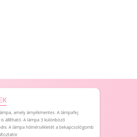
EK
lámpa, amely árnyékmentes. A lámpafej
is állítható. A lámpa 3 különböző
dni. A lámpa hőmérsékletét a bekapcsológomb
toztatni: