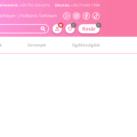
nformáció:
+36 (70) 326 4014
Oktatás:
+36 (1) 400 7398
anfolyam
| Pedikűrös Tanfolyam
0
0
Kosár
k
Versenyek
Ügyfélszolgálat