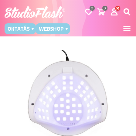
0
0
OKTATÁS
WEBSHOP