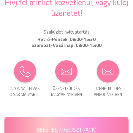
Hívj fel minket közvetlenül, vagy küldj
üzenetet!
Szaküzlet nyitvatartás
Hétfő-Péntek: 08:00-15:30
Szombat-Vasárnap: 09:00-15:00
AZONNALI HÍVÁS
ÜZENET­KÜLDÉS
ÜZENET­KÜLDÉS
(CSAK MAGYARUL)
MAGYAR NYELVEN
ANGOL NYELVEN
BELÉPÉS / REGISZTRÁCIÓ