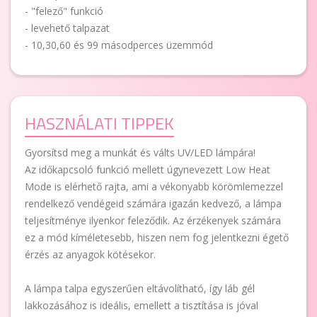
- "felező" funkció
- levehető talpazat
- 10,30,60 és 99 másodperces üzemmód
HASZNÁLATI TIPPEK
Gyorsítsd meg a munkát és válts UV/LED lámpára!
Az időkapcsoló funkció mellett úgynevezett Low Heat
Mode is elérhető rajta, ami a vékonyabb körömlemezzel
rendelkező vendégeid számára igazán kedvező, a lámpa
teljesítménye ilyenkor feleződik. Az érzékenyek számára
ez a mód kíméletesebb, hiszen nem fog jelentkezni égető
érzés az anyagok kötésekor.
A lámpa talpa egyszerűen eltávolítható, így láb gél
lakkozásához is ideális, emellett a tisztítása is jóval