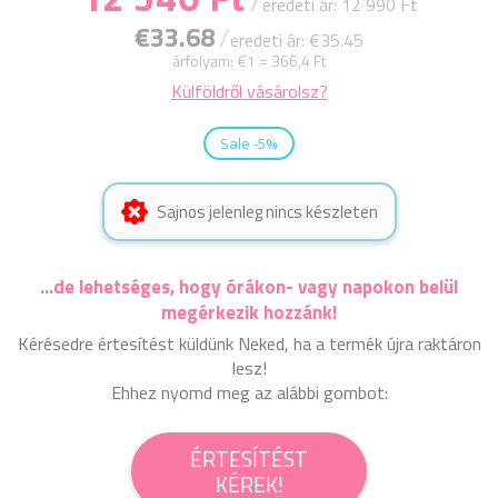
eredeti ár: 12 990 Ft
€33.68
/
eredeti ár: €35.45
árfolyam:
€1 = 366,4 Ft
Külföldről vásárolsz?
Sale -5%
Sajnos jelenleg nincs készleten
...de lehetséges, hogy órákon- vagy napokon belül
megérkezik hozzánk!
Kérésedre értesítést küldünk Neked, ha a termék újra raktáron
lesz!
Ehhez nyomd meg az alábbi gombot:
ÉRTESÍTÉST
KÉREK!