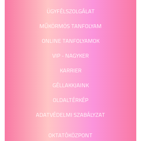
ÜGYFÉLSZOLGÁLAT
MŰKÖRMÖS TANFOLYAM
ONLINE TANFOLYAMOK
VIP - NAGYKER
KARRIER
GÉLLAKKJAINK
OLDALTÉRKÉP
ADATVÉDELMI SZABÁLYZAT
OKTATÓKÖZPONT