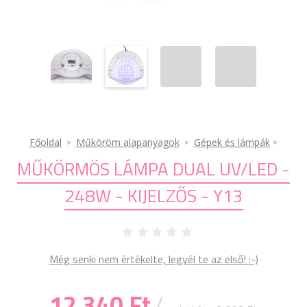
Főoldal
Műköröm alapanyagok
Gépek és lámpák
MŰKÖRMÖS LÁMPA DUAL UV/LED -
248W - KIJELZŐS - Y13
Még senki nem értékelte, legyél te az első! :-)
12 340 Ft
/