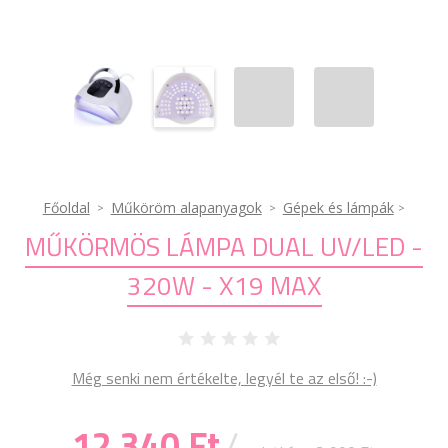
Főoldal
Műköröm alapanyagok
Gépek és lámpák
MŰKÖRMÖS LÁMPA DUAL UV/LED -
320W - X19 MAX
Még senki nem értékelte, legyél te az első! :-)
12 340 Ft
/