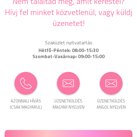
Nem találtad meg, amit kerestél?
Hívj fel minket közvetlenül, vagy küldj
üzenetet!
Szaküzlet nyitvatartás
Hétfő-Péntek: 08:00-15:30
Szombat-Vasárnap: 09:00-15:00
AZONNALI HÍVÁS
ÜZENET­KÜLDÉS
ÜZENET­KÜLDÉS
(CSAK MAGYARUL)
MAGYAR NYELVEN
ANGOL NYELVEN