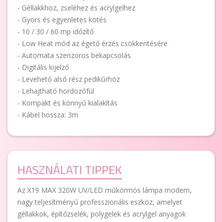
- Géllakkhoz, zseléhez és acrylgelhez
- Gyors és egyenletes kötés
- 10 / 30 / 60 mp időzítő
- Low Heat mód az égető érzés csökkentésére
- Automata szenzoros bekapcsolás
- Digitális kijelző
- Levehető alsó rész pedikűrhöz
- Lehajtható hordozófül
- Kompakt és könnyű kialakítás
- Kábel hossza: 3m
HASZNÁLATI TIPPEK
Az X19 MAX 320W UV/LED műkörmös lámpa modern,
nagy teljesítményű professzionális eszköz, amelyet
géllakkok, építőzselék, polygelek és acrylgel anyagok