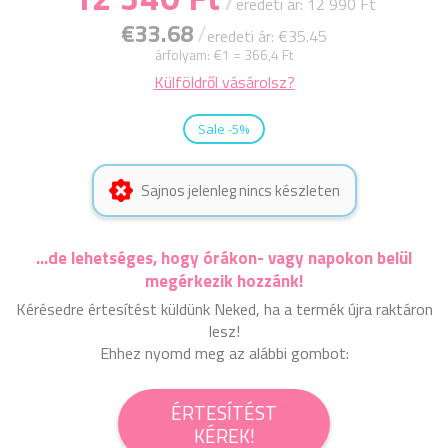
eredeti ár: 12 990 Ft
€33.68
/
eredeti ár: €35.45
árfolyam:
€1 = 366,4 Ft
Külföldről vásárolsz?
Sale -5%
Sajnos jelenleg nincs készleten
...de lehetséges, hogy órákon- vagy napokon belül
megérkezik hozzánk!
Kérésedre értesítést küldünk Neked, ha a termék újra raktáron
lesz!
Ehhez nyomd meg az alábbi gombot:
ÉRTESÍTÉST
KÉREK!