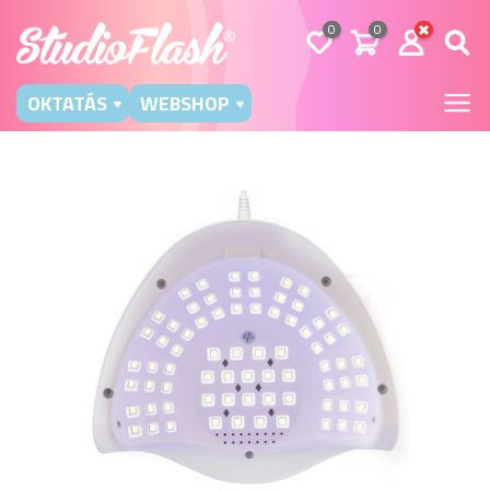
0
0
OKTATÁS
WEBSHOP