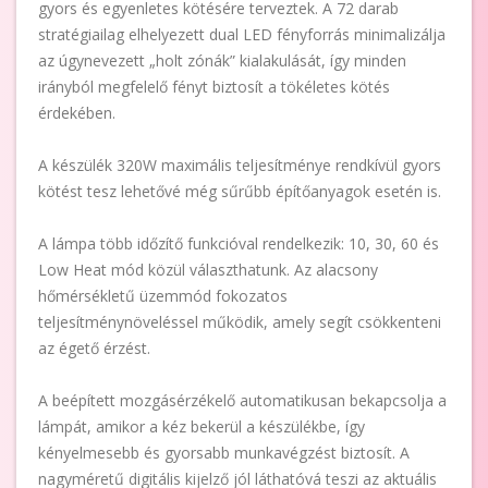
gyors és egyenletes kötésére terveztek. A 72 darab
stratégiailag elhelyezett dual LED fényforrás minimalizálja
az úgynevezett „holt zónák” kialakulását, így minden
irányból megfelelő fényt biztosít a tökéletes kötés
érdekében.
A készülék 320W maximális teljesítménye rendkívül gyors
kötést tesz lehetővé még sűrűbb építőanyagok esetén is.
A lámpa több időzítő funkcióval rendelkezik: 10, 30, 60 és
Low Heat mód közül választhatunk. Az alacsony
hőmérsékletű üzemmód fokozatos
teljesítménynöveléssel működik, amely segít csökkenteni
az égető érzést.
A beépített mozgásérzékelő automatikusan bekapcsolja a
lámpát, amikor a kéz bekerül a készülékbe, így
kényelmesebb és gyorsabb munkavégzést biztosít. A
nagyméretű digitális kijelző jól láthatóvá teszi az aktuális