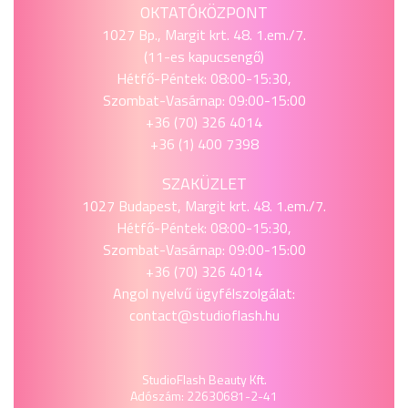
OKTATÓKÖZPONT
1027 Bp., Margit krt. 48. 1.em./7.
(11-es kapucsengő)
Hétfő-Péntek: 08:00-15:30,
Szombat-Vasárnap: 09:00-15:00
+36 (70) 326 4014
+36 (1) 400 7398
SZAKÜZLET
1027 Budapest, Margit krt. 48. 1.em./7.
Hétfő-Péntek: 08:00-15:30,
Szombat-Vasárnap: 09:00-15:00
+36 (70) 326 4014
Angol nyelvű ügyfélszolgálat:
contact@studioflash.hu
StudioFlash Beauty Kft.
Adószám: 22630681-2-41