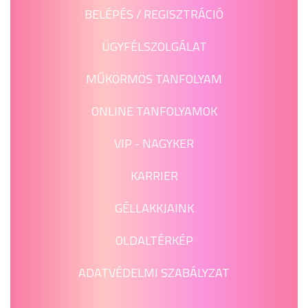
BELÉPÉS / REGISZTRÁCIÓ
ÜGYFÉLSZOLGÁLAT
MŰKÖRMÖS TANFOLYAM
ONLINE TANFOLYAMOK
VIP - NAGYKER
KARRIER
GÉLLAKKJAINK
OLDALTÉRKÉP
ADATVÉDELMI SZABÁLYZAT