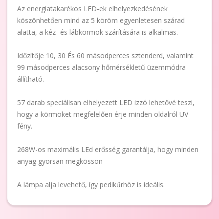
Az energiatakarékos LED-ek elhelyezkedésének
köszönhetően mind az 5 köröm egyenletesen szárad
alatta, a kéz- és lábkörmök szárítására is alkalmas.
Időzítője 10, 30 És 60 másodperces sztenderd, valamint
99 másodperces alacsony hőmérsékletű üzemmódra
állítható.
57 darab speciálisan elhelyezett LED izzó lehetővé teszi,
hogy a körmöket megfelelően érje minden oldalról UV
fény.
268W-os maximális LEd erősség garantálja, hogy minden
anyag gyorsan megkössön
A lámpa alja levehető, így pedikűrhöz is ideális.