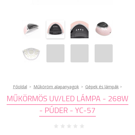
Főoldal
Műköröm alapanyagok
Gépek és lámpák
MŰKÖRMÖS UV/LED LÁMPA - 268W
- PÚDER - YC-57