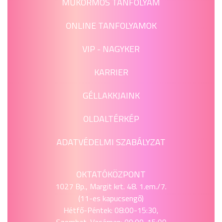
MŰKÖRMÖS TANFOLYAM
ONLINE TANFOLYAMOK
VIP - NAGYKER
KARRIER
GÉLLAKKJAINK
OLDALTÉRKÉP
ADATVÉDELMI SZABÁLYZAT
OKTATÓKÖZPONT
1027 Bp., Margit krt. 48. 1.em./7.
(11-es kapucsengő)
Hétfő-Péntek: 08:00-15:30,