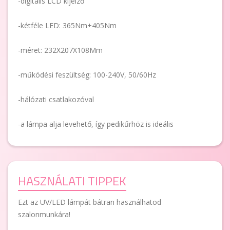
-digitális LCD kijelző
-kétféle LED: 365Nm+405Nm
-méret: 232X207X108Mm
-működési feszültség: 100-240V, 50/60Hz
-hálózati csatlakozóval
-a lámpa alja levehető, így pedikűrhöz is ideális
HASZNÁLATI TIPPEK
Ezt az UV/LED lámpát bátran használhatod
szalonmunkára!