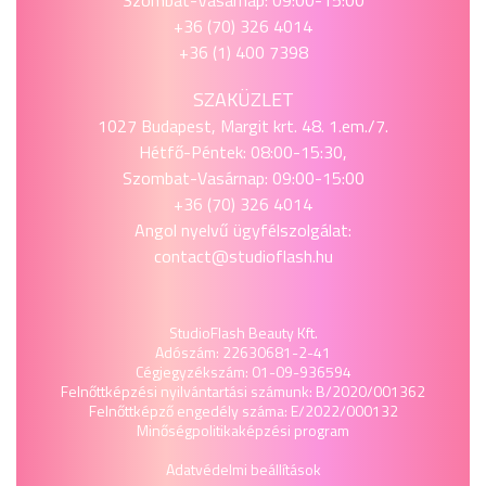
Szombat-Vasárnap: 09:00-15:00
+36 (70) 326 4014
+36 (1) 400 7398
SZAKÜZLET
1027 Budapest, Margit krt. 48. 1.em./7.
Hétfő-Péntek: 08:00-15:30,
Szombat-Vasárnap: 09:00-15:00
+36 (70) 326 4014
Angol nyelvű ügyfélszolgálat:
contact@studioflash.hu
StudioFlash Beauty Kft.
Adószám: 22630681-2-41
Cégjegyzékszám: 01-09-936594
Felnőttképzési nyilvántartási számunk: B/2020/001362
Felnőttképző engedély száma: E/2022/000132
Minőségpolitika
képzési program
Adatvédelmi beállítások