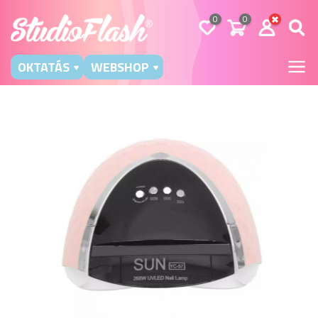
0
0
OKTATÁS
WEBSHOP