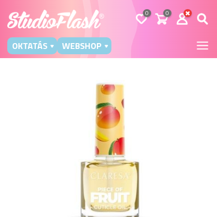
0
0
OKTATÁS
WEBSHOP