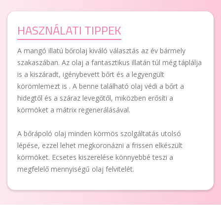
HASZNÁLATI TIPPEK
A mangó illatú bőrolaj kiváló választás az év bármely
szakaszában. Az olaj a fantasztikus illatán túl még táplálja
is a kiszáradt, igénybevett bőrt és a legyengült
körömlemezt is . A benne található olaj védi a bőrt a
hidegtől és a száraz levegőtől, miközben erősíti a
körmöket a mátrix regenerálásával.
A bőrápoló olaj minden körmös szolgáltatás utolsó
lépése, ezzel lehet megkoronázni a frissen elkészült
körmöket. Ecsetes kiszerelése könnyebbé teszi a
megfelelő mennyiségű olaj felvitelét.