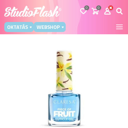
0
0
OKTATÁS
WEBSHOP