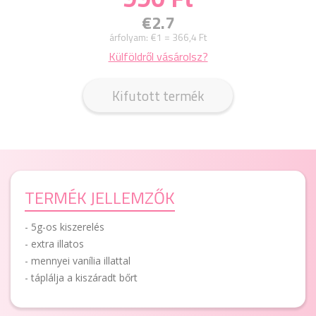
€2.7
árfolyam:
€1 = 366,4 Ft
Külföldről vásárolsz?
Kifutott termék
TERMÉK JELLEMZŐK
- 5g-os kiszerelés
- extra illatos
- mennyei vanília illattal
- táplálja a kiszáradt bőrt