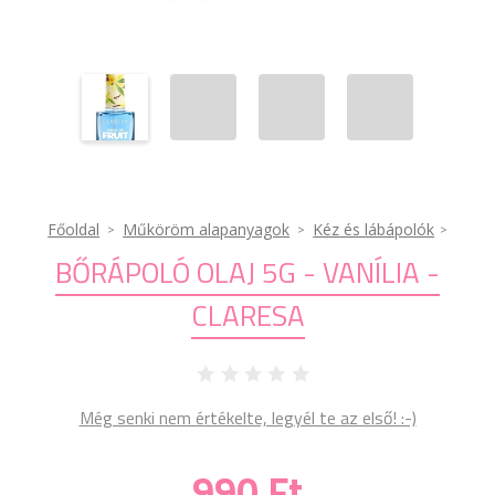
Főoldal
Műköröm alapanyagok
Kéz és lábápolók
BŐRÁPOLÓ OLAJ 5G - VANÍLIA -
CLARESA
Még senki nem értékelte, legyél te az első! :-)
990 Ft