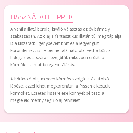
HASZNÁLATI TIPPEK
A vanília illatú bőrolaj kiváló választás az év bármely
szakaszában. Az olaj a fantasztikus illatán túl még táplálja
is a kiszáradt, igénybevett bőrt és a legyengült
körömlemezt is . A benne található olaj védi a bőrt a
hidegtől és a száraz levegőtől, miközben erősíti a
körmöket a mátrix regenerálásával.
A bőrápoló olaj minden körmös szolgáltatás utolsó
lépése, ezzel lehet megkoronázni a frissen elkészült
körmöket. Ecsetes kiszerelése könnyebbé teszi a
megfelelő mennyiségű olaj felvitelét.