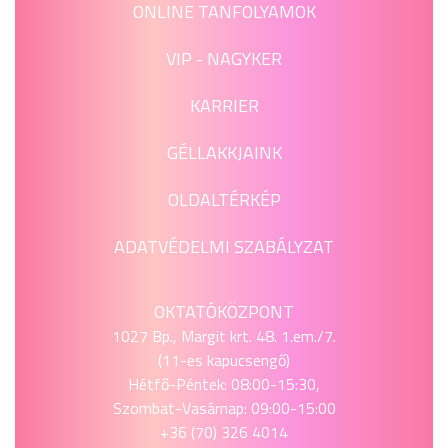
ONLINE TANFOLYAMOK
VIP - NAGYKER
KARRIER
GÉLLAKKJAINK
OLDALTÉRKÉP
ADATVÉDELMI SZABÁLYZAT
OKTATÓKÖZPONT
1027 Bp., Margit krt. 48. 1.em./7.
(11-es kapucsengő)
Hétfő-Péntek: 08:00-15:30,
Szombat-Vasárnap: 09:00-15:00
+36 (70) 326 4014