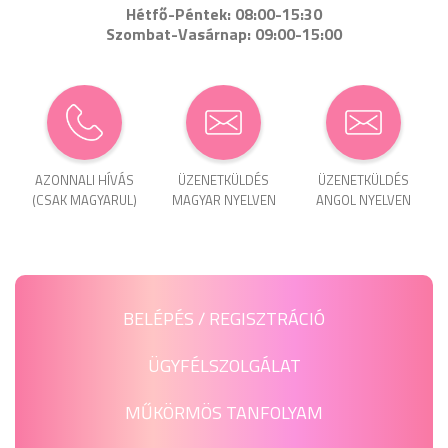
Hétfő-Péntek: 08:00-15:30
Szombat-Vasárnap: 09:00-15:00
AZONNALI HÍVÁS
ÜZENET­KÜLDÉS
ÜZENET­KÜLDÉS
(CSAK MAGYARUL)
MAGYAR NYELVEN
ANGOL NYELVEN
BELÉPÉS / REGISZTRÁCIÓ
ÜGYFÉLSZOLGÁLAT
MŰKÖRMÖS TANFOLYAM