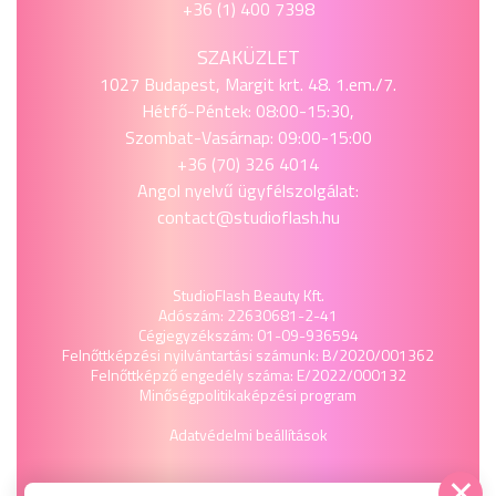
+36 (1) 400 7398
SZAKÜZLET
1027 Budapest, Margit krt. 48. 1.em./7.
Hétfő-Péntek: 08:00-15:30,
Szombat-Vasárnap: 09:00-15:00
+36 (70) 326 4014
Angol nyelvű ügyfélszolgálat:
contact@studioflash.hu
StudioFlash Beauty Kft.
Adószám: 22630681-2-41
Cégjegyzékszám: 01-09-936594
Felnőttképzési nyilvántartási számunk: B/2020/001362
Felnőttképző engedély száma: E/2022/000132
Minőségpolitika
képzési program
Adatvédelmi beállítások