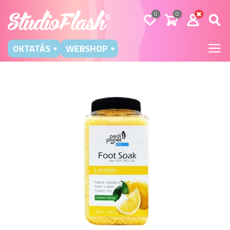
0
0
OKTATÁS
WEBSHOP