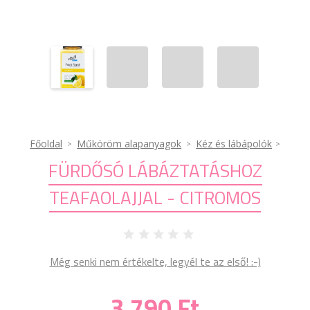
Főoldal
Műköröm alapanyagok
Kéz és lábápolók
FÜRDŐSÓ LÁBÁZTATÁSHOZ
TEAFAOLAJJAL - CITROMOS
Még senki nem értékelte, legyél te az első! :-)
3 790 Ft