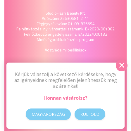
StudioFlash Beauty Kft.
Adószám: 22630681-2-41
Cégjegyzékszám: 01-09-936594
Felnőttképzési nyilvántartási számunk: B/2020/001362
Felnőttképző engedély száma: E/2022/000132
Minőségpolitika
képzési program
Adatvédelmi beállítások
Kérjük válaszolj a következő kérdésekre, hogy
az igényeidnek megfelelően jeleníthessük meg
az árainkat!
Honnan vásárolsz?
MAGYARORSZÁG
KÜLFÖLD
2009-2026 © Minden jog fenntartva