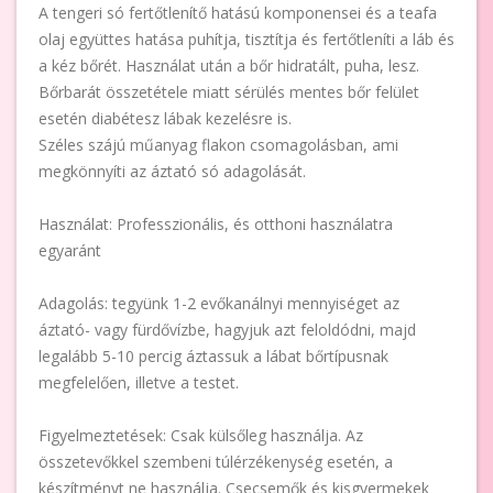
A tengeri só fertőtlenítő hatású komponensei és a teafa
olaj együttes hatása puhítja, tisztítja és fertőtleníti a láb és
a kéz bőrét. Használat után a bőr hidratált, puha, lesz.
Bőrbarát összetétele miatt sérülés mentes bőr felület
esetén diabétesz lábak kezelésre is.
Széles szájú műanyag flakon csomagolásban, ami
megkönnyíti az áztató só adagolását.
Használat: Professzionális, és otthoni használatra
egyaránt
Adagolás: tegyünk 1-2 evőkanálnyi mennyiséget az
áztató- vagy fürdővízbe, hagyjuk azt feloldódni, majd
legalább 5-10 percig áztassuk a lábat bőrtípusnak
megfelelően, illetve a testet.
Figyelmeztetések: Csak külsőleg használja. Az
összetevőkkel szembeni túlérzékenység esetén, a
készítményt ne használja. Csecsemők és kisgyermekek