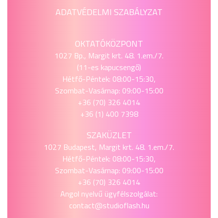
ADATVÉDELMI SZABÁLYZAT
OKTATÓKÖZPONT
1027 Bp., Margit krt. 48. 1.em./7.
(11-es kapucsengő)
Hétfő-Péntek: 08:00-15:30,
Szombat-Vasárnap: 09:00-15:00
+36 (70) 326 4014
+36 (1) 400 7398
SZAKÜZLET
1027 Budapest, Margit krt. 48. 1.em./7.
Hétfő-Péntek: 08:00-15:30,
Szombat-Vasárnap: 09:00-15:00
+36 (70) 326 4014
Angol nyelvű ügyfélszolgálat:
contact@studioflash.hu