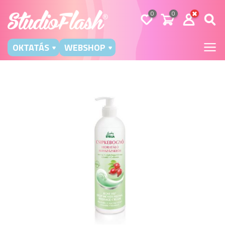
0
0
OKTATÁS
WEBSHOP