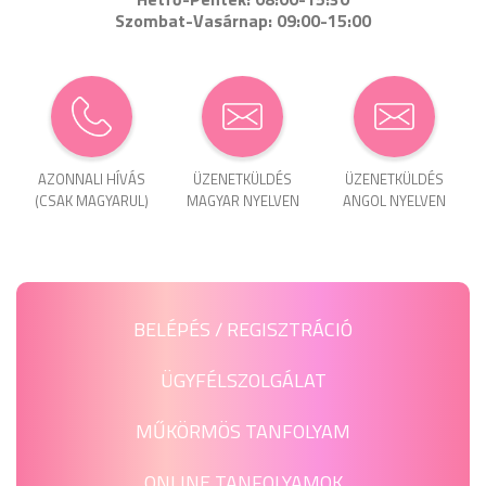
Szombat-Vasárnap: 09:00-15:00
AZONNALI HÍVÁS
ÜZENET­KÜLDÉS
ÜZENET­KÜLDÉS
(CSAK MAGYARUL)
MAGYAR NYELVEN
ANGOL NYELVEN
BELÉPÉS / REGISZTRÁCIÓ
ÜGYFÉLSZOLGÁLAT
MŰKÖRMÖS TANFOLYAM
ONLINE TANFOLYAMOK