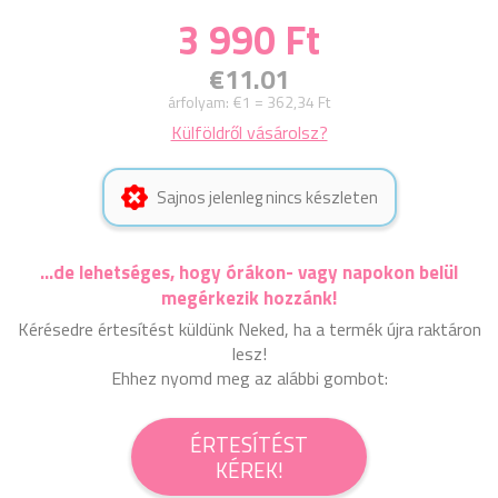
3 990 Ft
€11.01
árfolyam:
€1 = 362,34 Ft
Külföldről vásárolsz?
Sajnos jelenleg nincs készleten
...de lehetséges, hogy órákon- vagy napokon belül
megérkezik hozzánk!
Kérésedre értesítést küldünk Neked, ha a termék újra raktáron
lesz!
Ehhez nyomd meg az alábbi gombot:
ÉRTESÍTÉST
KÉREK!