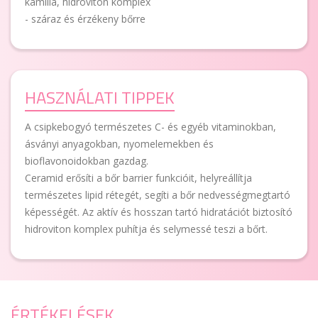
kamilla, hidroviton komplex
- száraz és érzékeny bőrre
HASZNÁLATI TIPPEK
A csipkebogyó természetes C- és egyéb vitaminokban,
ásványi anyagokban, nyomelemekben és
bioflavonoidokban gazdag.
Ceramid erősíti a bőr barrier funkcióit, helyreállítja
természetes lipid rétegét, segíti a bőr nedvességmegtartó
képességét. Az aktív és hosszan tartó hidratációt biztosító
hidroviton komplex puhítja és selymessé teszi a bőrt.
ÉRTÉKELÉSEK