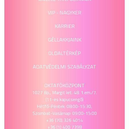
VIP - NAGYKER
KARRIER
GÉLLAKKJAINK
OLDALTÉRKÉP
ADATVÉDELMI SZABÁLYZAT
OKTATÓKÖZPONT
1027 Bp., Margit krt. 48. 1.em./7.
(11-es kapucsengő)
Hétfő-Péntek: 08:00-15:30,
Szombat-Vasárnap: 09:00-15:00
+36 (70) 326 4014
+36 (1) 400 7398