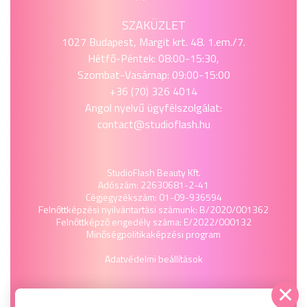
SZAKÜZLET
1027 Budapest, Margit krt. 48. 1.em./7.
Hétfő-Péntek: 08:00-15:30,
Szombat-Vasárnap: 09:00-15:00
+36 (70) 326 4014
Angol nyelvű ügyfélszolgálat:
contact@studioflash.hu
StudioFlash Beauty Kft.
Adószám: 22630681-2-41
Cégjegyzékszám: 01-09-936594
Felnőttképzési nyilvántartási számunk: B/2020/001362
Felnőttképző engedély száma: E/2022/000132
Minőségpolitika
képzési program
Adatvédelmi beállítások