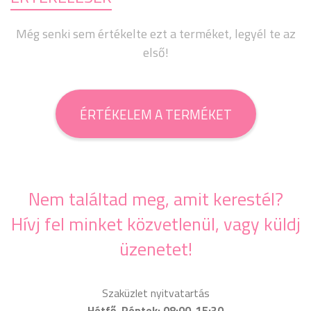
Még senki sem értékelte ezt a terméket, legyél te az
első!
ÉRTÉKELEM A TERMÉKET
Nem találtad meg, amit kerestél?
Hívj fel minket közvetlenül, vagy küldj
üzenetet!
Szaküzlet nyitvatartás
Hétfő-Péntek: 08:00-15:30