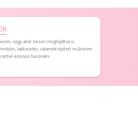
EK
sen, vagy akár ívesen meghajlítva is.
mökön, lakkzselén, valamint épített műköröm
jezetten könnyű használni.