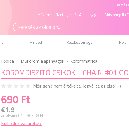
Termék i
Műkörmös Tanfolyam és Alapanyagok
| Műszempilla T
ker
Hírlevél
Kezdőcsomagok
Rólun
Főoldal
Műköröm alapanyagok
Körömmatrica
KÖRÖMDÍSZÍTŐ CSÍKOK - CHAIN #01 G
Még senki nem értékelte, legyél te az első! :-)
690 Ft
€1.9
árfolyam:
€1 = 363,03 Ft
Külföldről vásárolsz?