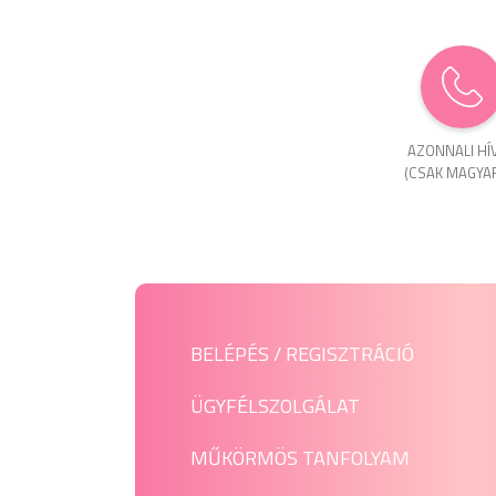
AZONNALI HÍ
(CSAK MAGYA
BELÉPÉS / REGISZTRÁCIÓ
ÜGYFÉLSZOLGÁLAT
MŰKÖRMÖS TANFOLYAM