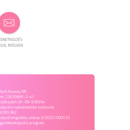
ENET­KÜLDÉS
GOL NYELVEN
lash Beauty Kft.
ám: 22630681-2-41
yzékszám: 01-09-936594
képzési nyilvántartási számunk:
0/001362
tképző engedély száma: E/2022/000132
politika
képzési program