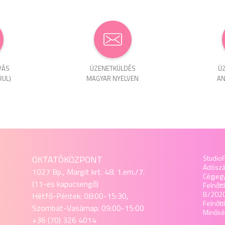
VÁS
ÜZENET­KÜLDÉS
ÜZ
RUL)
MAGYAR NYELVEN
AN
OKTATÓKÖZPONT
StudioF
Adósz
1027 Bp., Margit krt. 48. 1.em./7.
Cégjeg
(11-es kapucsengő)
Felnőtt
B/202
Hétfő-Péntek: 08:00-15:30,
Felnőt
Szombat-Vasárnap: 09:00-15:00
Minőség
+36 (70) 326 4014