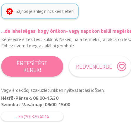
Sajnos jelenleg nincs készleten
...de lehetséges, hogy órákon- vagy napokon belül megérk
Kérésedre értesítést küldünk Neked, ha a termék újra raktáron les
Ehhez nyomd meg az alábbi gombot:
ÉRTESÍTÉST
KEDVENCEKBE
KÉREK!
Vagy érdeklődj szaküzletünkben nyitvatartási időben:
Hétfő-Péntek: 08:00-15:30
Szombat-Vasárnap: 09:00-15:00
+36 (70) 326 4014