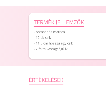
TERMÉK JELLEMZŐK
- öntapadós matrica
- 19 db csík
- 11,5 cm hosszú egy csík
- 2 fajta vastagságú ív
ÉRTÉKELÉSEK