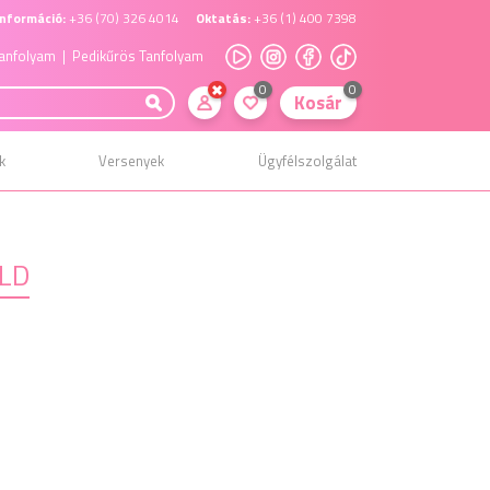
nformáció:
+36 (70) 326 4014
Oktatás:
+36 (1) 400 7398
anfolyam
| Pedikűrös Tanfolyam
0
0
Kosár
k
Versenyek
Ügyfélszolgálat
OLD