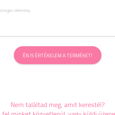
szöveges vélemény.
ÉN IS ÉRTÉKELEM A TERMÉKET!
Nem találtad meg, amit kerestél?
j fel minket közvetlenül, vagy küldj üzene