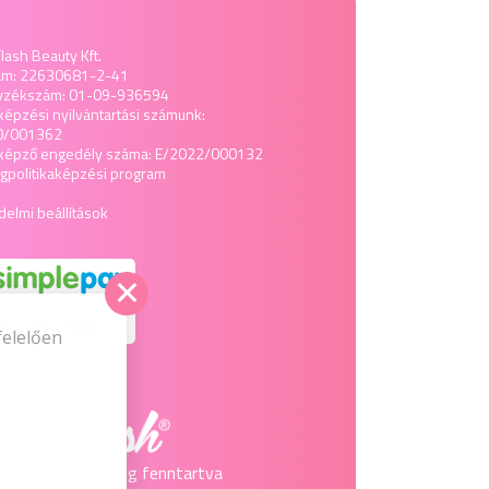
lash Beauty Kft.
ám: 22630681-2-41
yzékszám: 01-09-936594
képzési nyilvántartási számunk:
0/001362
tképző engedély száma: E/2022/000132
politika
képzési program
elmi beállítások
felelően
2026 © Minden jog fenntartva