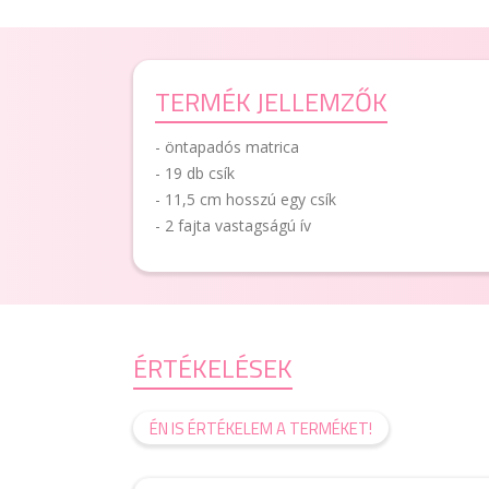
TERMÉK JELLEMZŐK
- öntapadós matrica
- 19 db csík
- 11,5 cm hosszú egy csík
- 2 fajta vastagságú ív
ÉRTÉKELÉSEK
ÉN IS ÉRTÉKELEM A TERMÉKET!