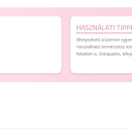
HASZNÁLATI TIPP
Elhelyezhető a körmön egyene
Használható természetes kör
felületén is. Öntapadós, kife