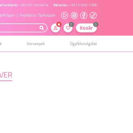
nformáció:
+36 (70) 326 4014
Oktatás:
+36 (1) 400 7398
anfolyam
| Pedikűrös Tanfolyam
0
0
Kosár
k
Versenyek
Ügyfélszolgálat
LVER