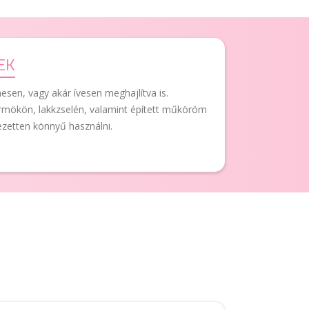
EK
sen, vagy akár ívesen meghajlítva is.
mökön, lakkzselén, valamint épített műköröm
jezetten könnyű használni.