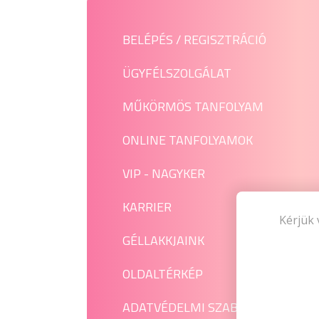
BELÉPÉS / REGISZTRÁCIÓ
ÜGYFÉLSZOLGÁLAT
MŰKÖRMÖS TANFOLYAM
ONLINE TANFOLYAMOK
VIP - NAGYKER
KARRIER
Kérjük 
GÉLLAKKJAINK
OLDALTÉRKÉP
ADATVÉDELMI SZABÁLYZAT