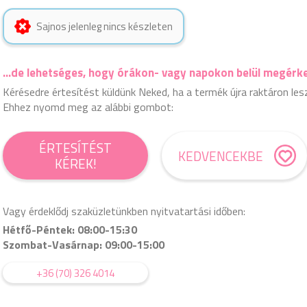
Sajnos jelenleg nincs készleten
...de lehetséges, hogy órákon- vagy napokon belül megérk
Kérésedre értesítést küldünk Neked, ha a termék újra raktáron les
Ehhez nyomd meg az alábbi gombot:
ÉRTESÍTÉST
KEDVENCEKBE
KÉREK!
Vagy érdeklődj szaküzletünkben nyitvatartási időben:
Hétfő-Péntek: 08:00-15:30
Szombat-Vasárnap: 09:00-15:00
+36 (70) 326 4014