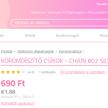
Termék i
Műkörmös Tanfolyam és Alapanyagok
| Műszempilla T
ker
Hírlevél
Kezdőcsomagok
Rólun
Főoldal
Műköröm alapanyagok
Körömmatrica
KÖRÖMDÍSZÍTŐ CSÍKOK - CHAIN #02 SI
Én is értékelem a terméket!
(4.0)
1 értékelés
690 Ft
€1.88
árfolyam:
€1 = 366,4 Ft
Külföldről vásárolsz?