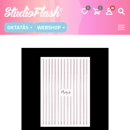
0
0
OKTATÁS
WEBSHOP