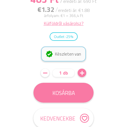
eredeti ár: 690 Ft
€1.32
/
eredeti ár: €1.88
árfolyam:
€1 = 366,4 Ft
Külföldről vásárolsz?
Outlet -25%
Készleten van
1 db
KOSÁRBA
KEDVENCEKBE