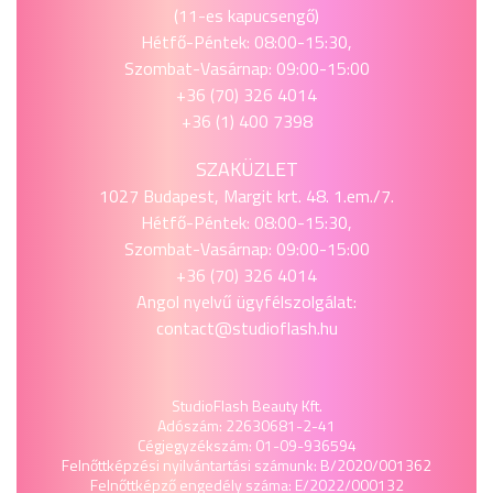
(11-es kapucsengő)
Hétfő-Péntek: 08:00-15:30,
Szombat-Vasárnap: 09:00-15:00
+36 (70) 326 4014
+36 (1) 400 7398
SZAKÜZLET
1027 Budapest, Margit krt. 48. 1.em./7.
Hétfő-Péntek: 08:00-15:30,
Szombat-Vasárnap: 09:00-15:00
+36 (70) 326 4014
Angol nyelvű ügyfélszolgálat:
contact@studioflash.hu
StudioFlash Beauty Kft.
Adószám: 22630681-2-41
Cégjegyzékszám: 01-09-936594
Felnőttképzési nyilvántartási számunk: B/2020/001362
Felnőttképző engedély száma: E/2022/000132