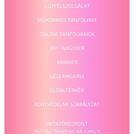
ÜGYFÉLSZOLGÁLAT
MŰKÖRMÖS TANFOLYAM
ONLINE TANFOLYAMOK
VIP - NAGYKER
KARRIER
GÉLLAKKJAINK
OLDALTÉRKÉP
ADATVÉDELMI SZABÁLYZAT
OKTATÓKÖZPONT
1027 Bp., Margit krt. 48. 1.em./7.