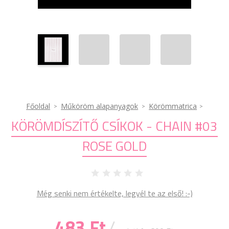
Főoldal
Műköröm alapanyagok
Körömmatrica
KÖRÖMDÍSZÍTŐ CSÍKOK - CHAIN #03
ROSE GOLD
Még senki nem értékelte, legyél te az első! :-)
483 Ft
/