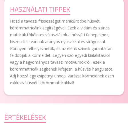
HASZNÁLATI TIPPEK
Hozd a tavaszi frissességet manikűrödbe húsvéti
körömmatricáink segítségével! Ezek a vidám és színes
matricák tökéletes választások a húsvéti ünnepekhez,
hiszen tele vannak aranyos nyuszikkal és virágokkal.
Könnyen felhelyezhetők, és az élénk színeik garantáltan
feldobják a körmeidet. Legyen szó egyedi kialakításról
vagy a hagyományos tavaszi motívumokról, ezek a
körömmatricák segítenek kifejezni a húsvéti hangulatot.
Adj hozzá egy csipetnyi ünnepi varázst körmeidnek ezen
exkluzív húsvéti körömmatricákkal!
ÉRTÉKELÉSEK