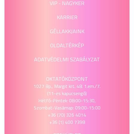
VIP - NAGYKER
KARRIER
GÉLLAKKJAINK
OLDALTÉRKÉP
ADATVÉDELMI SZABÁLYZAT
OKTATÓKÖZPONT
1027 Bp., Margit krt. 48. 1.em./7.
(11-es kapucsengő)
Hétfő-Péntek: 08:00-15:30,
Szombat-Vasárnap: 09:00-15:00
+36 (70) 326 4014
+36 (1) 400 7398