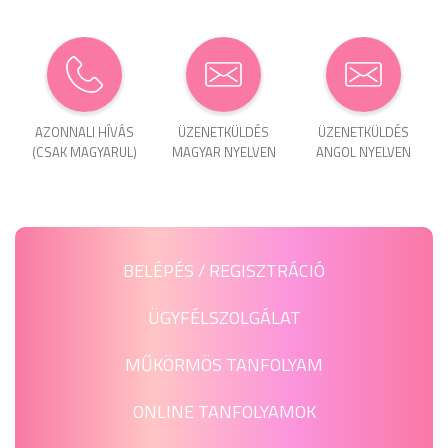
AZONNALI HÍVÁS
ÜZENET­KÜLDÉS
ÜZENET­KÜLDÉS
(CSAK MAGYARUL)
MAGYAR NYELVEN
ANGOL NYELVEN
BELÉPÉS / REGISZTRÁCIÓ
ÜGYFÉLSZOLGÁLAT
MŰKÖRMÖS TANFOLYAM
ONLINE TANFOLYAMOK