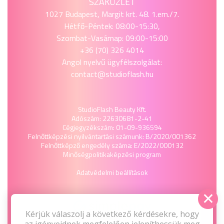
SZAKÜZLET
1027 Budapest, Margit krt. 48. 1.em./7.
Hétfő-Péntek: 08:00-15:30,
Szombat-Vasárnap: 09:00-15:00
+36 (70) 326 4014
Angol nyelvű ügyfélszolgálat:
contact@studioflash.hu
StudioFlash Beauty Kft.
Adószám: 22630681-2-41
Cégjegyzékszám: 01-09-936594
Felnőttképzési nyilvántartási számunk: B/2020/001362
Felnőttképző engedély száma: E/2022/000132
Minőségpolitika
képzési program
Adatvédelmi beállítások
Kérjük válaszolj a következő kérdésekre, hogy