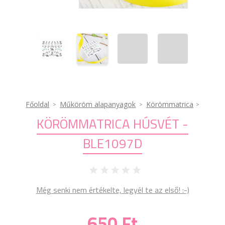
Főoldal
Műköröm alapanyagok
Körömmatrica
KÖRÖMMATRICA HÚSVÉT -
BLE1097D
Még senki nem értékelte, legyél te az első! :-)
650 Ft