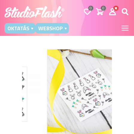
0
0
OKTATÁS
WEBSHOP