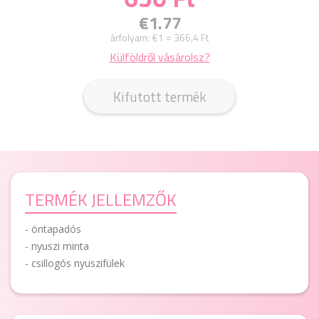
€1.77
árfolyam:
€1 = 366,4 Ft
Külföldről vásárolsz?
Kifutott termék
TERMÉK JELLEMZŐK
- öntapadós
- nyuszi minta
- csillogós nyuszifülek