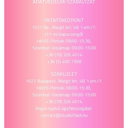
ADATVÉDELMI SZABÁLYZAT
OKTATÓKÖZPONT
1027 Bp., Margit krt. 48. 1.em./7.
(11-es kapucsengő)
Hétfő-Péntek: 08:00-15:30,
Szombat-Vasárnap: 09:00-15:00
+36 (70) 326 4014
+36 (1) 400 7398
SZAKÜZLET
1027 Budapest, Margit krt. 48. 1.em./7.
Hétfő-Péntek: 08:00-15:30,
Szombat-Vasárnap: 09:00-15:00
+36 (70) 326 4014
Angol nyelvű ügyfélszolgálat:
contact@studioflash.hu