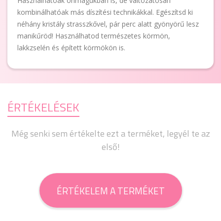
Használhatóak önmagukban is, de változatosan
kombinálhatóak más díszítési technikákkal. Egészítsd ki
néhány kristály strasszkővel, pár perc alatt gyönyörű lesz
manikűröd! Használhatod természetes körmön,
lakkzselén és épített körmökön is.
ÉRTÉKELÉSEK
Még senki sem értékelte ezt a terméket, legyél te az
első!
ÉRTÉKELEM A TERMÉKET