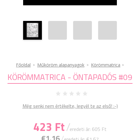
Főoldal
Műköröm alapanyagok
Körömmatrica
KÖRÖMMATRICA - ÖNTAPADÓS #09
Még senki nem értékelte, legyél te az első! :-)
423 Ft
/
eredeti ár: 605 Ft
€1.16
/
eredeti ár: €1.67