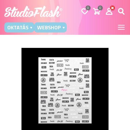
0
0
OKTATÁS
WEBSHOP