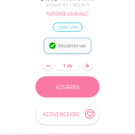
árfolyam:
€1 = 363,36 Ft
Külföldről vásárolsz?
Outlet -25%
Készleten van
1 db
KOSÁRBA
KEDVENCEKBE