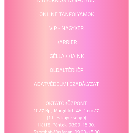
MŰKÖRMÖS TANFOLYAM
ONLINE TANFOLYAMOK
VIP - NAGYKER
KARRIER
GÉLLAKKJAINK
OLDALTÉRKÉP
ADATVÉDELMI SZABÁLYZAT
OKTATÓKÖZPONT
1027 Bp., Margit krt. 48. 1.em./7.
(11-es kapucsengő)
Hétfő-Péntek: 08:00-15:30,
Szombat-Vasárnap: 09:00-15:00