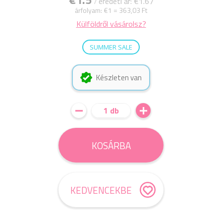
eredeti ár: €1.67
árfolyam:
€1 = 363,03 Ft
Külföldről vásárolsz?
SUMMER SALE
Készleten van
1 db
KOSÁRBA
KEDVENCEKBE