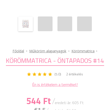
Főoldal
Műköröm alapanyagok
Körömmatrica
KÖRÖMMATRICA - ÖNTAPADOS #14
(5.0)
2 értékelés
Én is értékelem a terméket!
544 Ft
/
eredeti ár: 605 Ft
€1.5
/