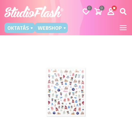
0
0
OKTATÁS
WEBSHOP