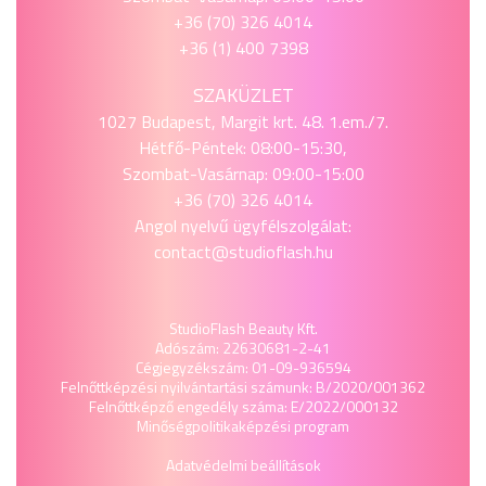
+36 (70) 326 4014
+36 (1) 400 7398
SZAKÜZLET
1027 Budapest, Margit krt. 48. 1.em./7.
Hétfő-Péntek: 08:00-15:30,
Szombat-Vasárnap: 09:00-15:00
+36 (70) 326 4014
Angol nyelvű ügyfélszolgálat:
contact@studioflash.hu
StudioFlash Beauty Kft.
Adószám: 22630681-2-41
Cégjegyzékszám: 01-09-936594
Felnőttképzési nyilvántartási számunk: B/2020/001362
Felnőttképző engedély száma: E/2022/000132
Minőségpolitika
képzési program
Adatvédelmi beállítások