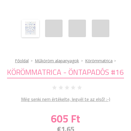
Főoldal
Műköröm alapanyagok
Körömmatrica
KÖRÖMMATRICA - ÖNTAPADÓS #16
Még senki nem értékelte, legyél te az első! :-)
605 Ft
€1.65