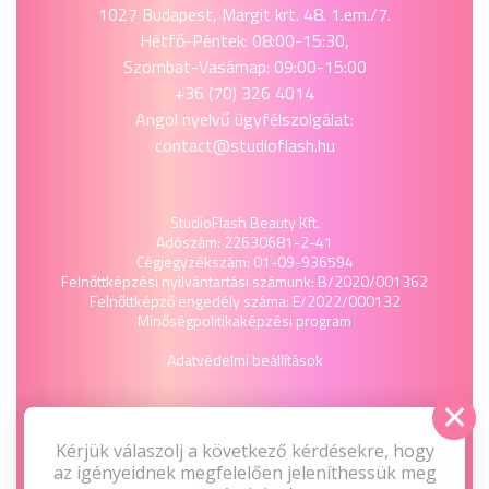
1027 Budapest, Margit krt. 48. 1.em./7.
Hétfő-Péntek: 08:00-15:30,
Szombat-Vasárnap: 09:00-15:00
+36 (70) 326 4014
Angol nyelvű ügyfélszolgálat:
contact@studioflash.hu
StudioFlash Beauty Kft.
Adószám: 22630681-2-41
Cégjegyzékszám: 01-09-936594
Felnőttképzési nyilvántartási számunk: B/2020/001362
Felnőttképző engedély száma: E/2022/000132
Minőségpolitika
képzési program
Adatvédelmi beállítások
Kérjük válaszolj a következő kérdésekre, hogy
az igényeidnek megfelelően jeleníthessük meg