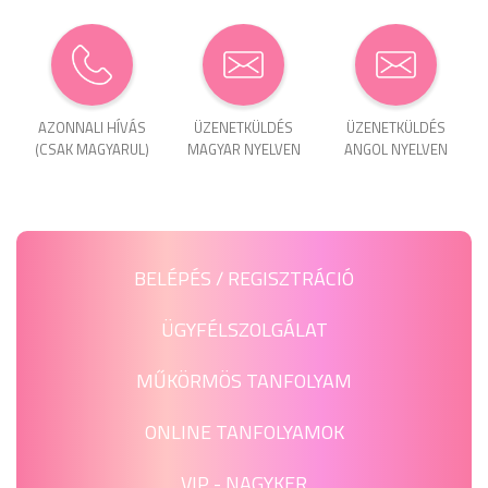
AZONNALI HÍVÁS
ÜZENET­KÜLDÉS
ÜZENET­KÜLDÉS
(CSAK MAGYARUL)
MAGYAR NYELVEN
ANGOL NYELVEN
BELÉPÉS / REGISZTRÁCIÓ
ÜGYFÉLSZOLGÁLAT
MŰKÖRMÖS TANFOLYAM
ONLINE TANFOLYAMOK
VIP - NAGYKER