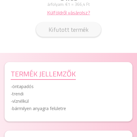
árfolyam:
€1 = 366,4 Ft
Külföldről vásárolsz?
Kifutott termék
TERMÉK JELLEMZŐK
-öntapadós
-trendi
-víznélkül
-bármilyen anyagra felületre