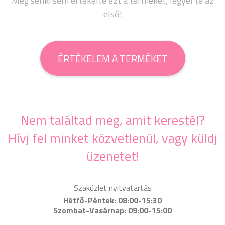
Még senki sem értékelte ezt a terméket, legyél te az
első!
ÉRTÉKELEM A TERMÉKET
Nem találtad meg, amit kerestél?
Hívj fel minket közvetlenül, vagy küldj
üzenetet!
Szaküzlet nyitvatartás
Hétfő-Péntek: 08:00-15:30
Szombat-Vasárnap: 09:00-15:00