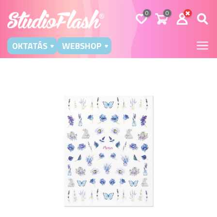
0
0
OKTATÁS
WEBSHOP