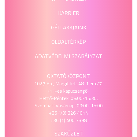
KARRIER
GÉLLAKKJAINK
OLDALTÉRKÉP
ADATVÉDELMI SZABÁLYZAT
OKTATÓKÖZPONT
1027 Bp., Margit krt. 48. 1.em./7.
(11-es kapucsengő)
Hétfő-Péntek: 08:00-15:30,
Szombat-Vasárnap: 09:00-15:00
+36 (70) 326 4014
+36 (1) 400 7398
SZAKÜZLET