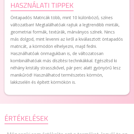
HASZNÁLATI TIPPEK
Öntapadós Matricák több, mint 10 különböző, színes
változatban! Megtalálhatóak rajtuk a legtrendibb minták,
geometriai formák, textúrák, márványos színek. Nincs
más dolgod, mint levenni az ívről a kiválasztott öntapadós
matricát, a körmödön elhelyezni, majd fedni.
Használhatóak önmagukban is, de változatosan
kombinálhatóak más díszítési technikákkal. Egészítsd ki
néhány kristály strasszkővel, pár perc alatt gyönyörű lesz
manikűröd! Használhatod természetes körmön,
lakkzselén és épített körmökön is.
ÉRTÉKELÉSEK