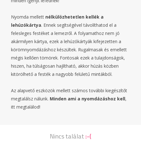
minden igényt lefednek!
Nyomda mellett
nélkülözhetetlen kellék a
lehúzókártya
. Ennek segítségével távolíthatod el a
felesleges festéket a lemezről. A folyamathoz nem jó
akármilyen kártya, ezek a lehúzókártyák kifejezetten a
körömnyomdázáshoz készültek. Rugalmasak és emellett
mégis kellően tömörek. Fontosak ezek a tulajdonságok,
hiszen, ha túlságosan hajlítható, akkor húzás közben
kitörölhető a festék a nagyobb felületű mintákból.
Az alapvető eszközök mellett számos további kiegészítőt
megtalálsz nálunk.
Minden ami a nyomdázáshoz kell
,
itt megtalálod!
Nincs találat
:-(