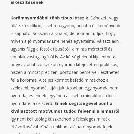
elkészítésének
.
Körömnyomdából több típus létezik
. Színezett vagy
átlátszó szilikon, kisebb-nagyobb, puhább és keményebb
is kapható. Sokszínű a kínálat, de honnan tudjuk, hogy
milyen a jó nyomda? Erre nehéz egyértelmű választ adni,
ugyanis függ a festék típusától, a minta méretétől és
vonalak vastagságától is. Az kétségtelenül kijelenthető,
hogy az átlátszó szilikon nyomda kifejezetten praktikus,
hiszen a mintát precízen, pontosan bemérve illesztheted
fel a körömre. A teljes körmöt befedő mintákhoz a
szélesebb nyomdát ajánljuk. Azonban egy nyomda nem
nyomda, és ennek jegyében a kisebb mintákhoz a kicsi
nyomdafej a célszerű.
Ennek segítségével pont a
kiválasztott motívumot tudod felvenni a lemezről
,
így nem kell utólag küszködnöd a felesleges minták
eltávolításával. Kínálatunkban található nyomdafejek