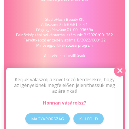
StudioFlash Beauty Kft.
Adószám: 22630681-2-41
Cégjegyzékszám: 01-09-936594
Felnőttképzési nyilvántartási számunk: B/2020/001362
Felnőttképző engedély száma: E/2022/000132
Minőségpolitika
képzési program
Adatvédelmi beállítások
Kérjük válaszolj a következő kérdésekre, hogy
az igényeidnek megfelelően jeleníthessük meg
az árainkat!
Honnan vásárolsz?
MAGYARORSZÁG
KÜLFÖLD
2009-2026 © Minden jog fenntartva