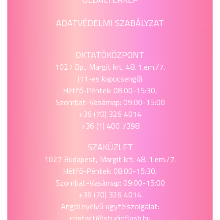
ADATVÉDELMI SZABÁLYZAT
OKTATÓKÖZPONT
1027 Bp., Margit krt. 48. 1.em./7.
(11-es kapucsengő)
Hétfő-Péntek: 08:00-15:30,
Szombat-Vasárnap: 09:00-15:00
+36 (70) 326 4014
+36 (1) 400 7398
SZAKÜZLET
1027 Budapest, Margit krt. 48. 1.em./7.
Hétfő-Péntek: 08:00-15:30,
Szombat-Vasárnap: 09:00-15:00
+36 (70) 326 4014
Angol nyelvű ügyfélszolgálat:
contact@studioflash.hu