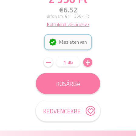
€6.52
árfolyam:
€1 = 366,4 Ft
Külföldről vásárolsz?
Készleten van
1 db
KOSÁRBA
KEDVENCEKBE