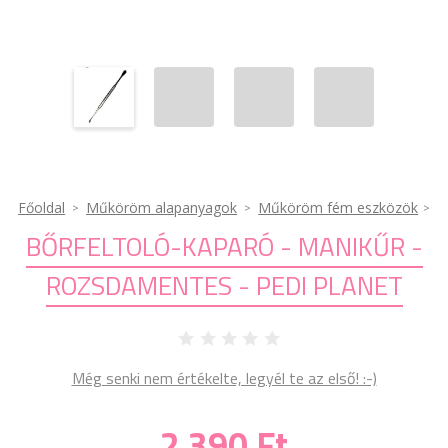
Főoldal
Műköröm alapanyagok
Műköröm fém eszközök
BŐRFELTOLÓ-KAPARÓ - MANIKŰR -
ROZSDAMENTES - PEDI PLANET
Még senki nem értékelte, legyél te az első! :-)
2 390 Ft