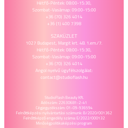
Hétfő-Péntek: 08:00-15:30,
Szombat-Vasárnap: 09:00-15:00
+36 (70) 326 4014
+36 (1) 400 7398
SZAKÜZLET
1027 Budapest, Margit krt. 48. 1.em./7.
Hétfő-Péntek: 08:00-15:30,
Szombat-Vasárnap: 09:00-15:00
+36 (70) 326 4014
Angol nyelvű ügyfélszolgálat:
contact@studioflash.hu
StudioFlash Beauty Kft.
Adószám: 22630681-2-41
Cégjegyzékszám: 01-09-936594
Felnőttképzési nyilvántartási számunk: B/2020/001362
Felnőttképző engedély száma: E/2022/000132
Minőségpolitika
képzési program