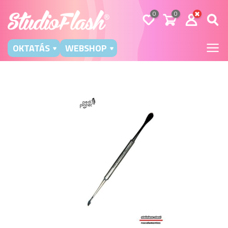
0
0
OKTATÁS
WEBSHOP