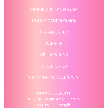
MŰKÖRMÖS TANFOLYAM
ONLINE TANFOLYAMOK
VIP - NAGYKER
KARRIER
GÉLLAKKJAINK
OLDALTÉRKÉP
ADATVÉDELMI SZABÁLYZAT
OKTATÓKÖZPONT
1027 Bp., Margit krt. 48. 1.em./7.
(11-es kapucsengő)