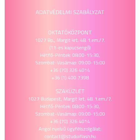
ADATVÉDELMI SZABÁLYZAT
OKTATÓKÖZPONT
1027 Bp., Margit krt. 48. 1.em./7.
(11-es kapucsengő)
Hétfő-Péntek: 08:00-15:30,
Szombat-Vasárnap: 09:00-15:00
+36 (70) 326 4014
+36 (1) 400 7398
SZAKÜZLET
1027 Budapest, Margit krt. 48. 1.em./7.
Hétfő-Péntek: 08:00-15:30,
Szombat-Vasárnap: 09:00-15:00
+36 (70) 326 4014
Angol nyelvű ügyfélszolgálat:
contact@studioflash.hu