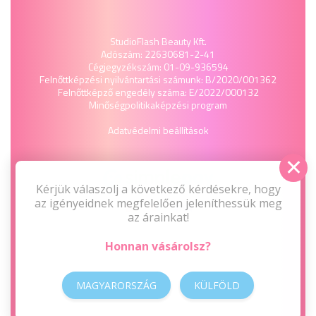
StudioFlash Beauty Kft.
Adószám: 22630681-2-41
Cégjegyzékszám: 01-09-936594
Felnőttképzési nyilvántartási számunk: B/2020/001362
Felnőttképző engedély száma: E/2022/000132
Minőségpolitika
képzési program
Adatvédelmi beállítások
Kérjük válaszolj a következő kérdésekre, hogy
az igényeidnek megfelelően jeleníthessük meg
az árainkat!
Honnan vásárolsz?
MAGYARORSZÁG
KÜLFÖLD
2009-2026 © Minden jog fenntartva