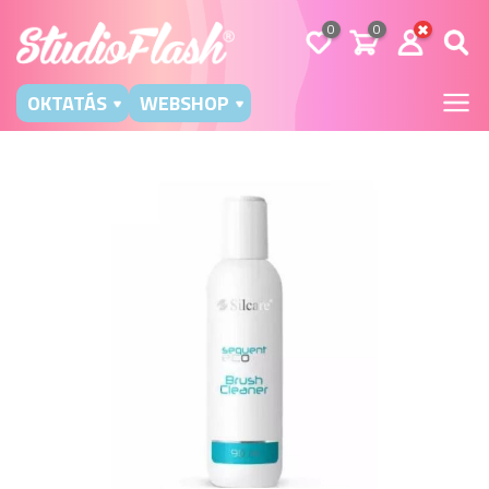
0
0
OKTATÁS
WEBSHOP