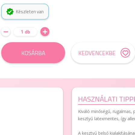
Készleten van
1 db
KOSÁRBA
KEDVENCEKBE
HASZNÁLATI TIPP
Kiváló minőségű, rugalmas, p
kesztyű latexmentes, így alle
A kesztyű belső kialakításá