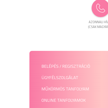
AZONNALI HÍ
(CSAK MAGYA
BELÉPÉS / REGISZTRÁCIÓ
ÜGYFÉLSZOLGÁLAT
MŰKÖRMÖS TANFOLYAM
ONLINE TANFOLYAMOK