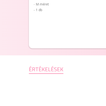
- M méret
- 1 db
ÉRTÉKELÉSEK