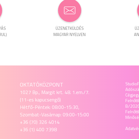
VÁS
ÜZENET­KÜLDÉS
ÜZ
RUL)
MAGYAR NYELVEN
AN
OKTATÓKÖZPONT
StudioF
Adósz
1027 Bp., Margit krt. 48. 1.em./7.
Cégjeg
(11-es kapucsengő)
Felnőtt
B/202
Hétfő-Péntek: 08:00-15:30,
Felnőt
Szombat-Vasárnap: 09:00-15:00
Minőség
+36 (70) 326 4014
Adatvéd
+36 (1) 400 7398