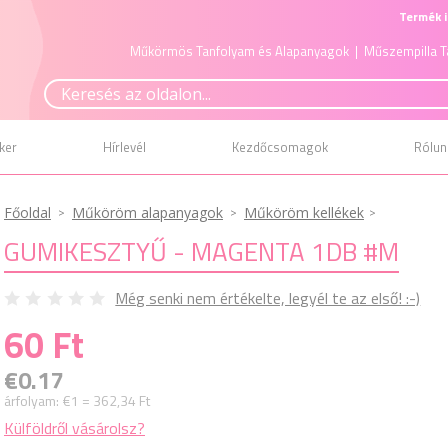
Termék i
Műkörmös Tanfolyam és Alapanyagok
| Műszempilla T
ker
Hírlevél
Kezdőcsomagok
Rólun
Főoldal
Műköröm alapanyagok
Műköröm kellékek
GUMIKESZTYŰ - MAGENTA 1DB #M
Még senki nem értékelte, legyél te az első! :-)
60 Ft
€0.17
árfolyam:
€1 = 362,34 Ft
Külföldről vásárolsz?