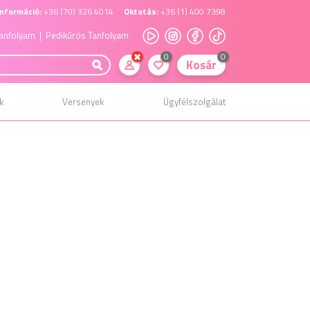
nformáció:
+36 (70) 326 4014
Oktatás:
+36 (1) 400 7398
anfolyam
| Pedikűrös Tanfolyam
0
0
Kosár
k
Versenyek
Ügyfélszolgálat