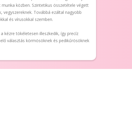
t munka közben. Szintetikus összetétele végett
ek, vegyszereknek. Továbbá ezáltal nagyobb
kkal és vírusokkal szemben.
a kézre tökéletesen illeszkedik, így precíz
elelő választás körmösöknek és pedikűrösöknek