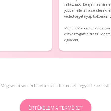
felhúzható, kényelmes visele
jobban ellenáll a sérülésekn
védettséget nyújt baktériumo
Megfelelő méretet választva, 
eszközfogást biztosít. Megf
egyaránt.
Még senki sem értékelte ezt a terméket, legyél te az első!
ÉRTÉKELEM A TERMÉKET