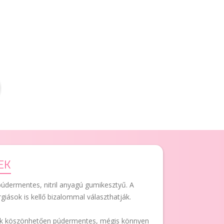
EK
údermentes, nitril anyagú gumikesztyű. A
rgiások is kellő bizalommal választhatják.
nak köszönhetően púdermentes, mégis könnyen