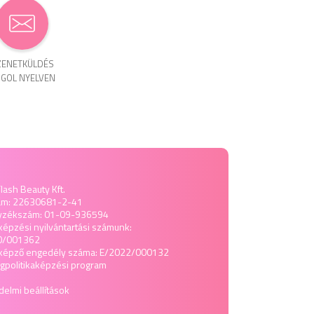
ENET­KÜLDÉS
GOL NYELVEN
lash Beauty Kft.
ám: 22630681-2-41
yzékszám: 01-09-936594
képzési nyilvántartási számunk:
0/001362
tképző engedély száma: E/2022/000132
politika
képzési program
elmi beállítások