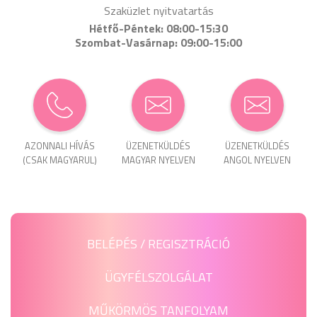
Szaküzlet nyitvatartás
Hétfő-Péntek: 08:00-15:30
Szombat-Vasárnap: 09:00-15:00
AZONNALI HÍVÁS
ÜZENET­KÜLDÉS
ÜZENET­KÜLDÉS
(CSAK MAGYARUL)
MAGYAR NYELVEN
ANGOL NYELVEN
BELÉPÉS / REGISZTRÁCIÓ
ÜGYFÉLSZOLGÁLAT
MŰKÖRMÖS TANFOLYAM