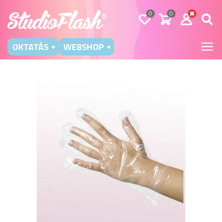
0
0
OKTATÁS
WEBSHOP