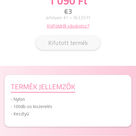
1 090 Ft
€3
árfolyam:
€1 = 363,03 Ft
Külföldről vásárolsz?
Kifutott termék
TERMÉK JELLEMZŐK
- Nylon
- 100db-os kiszerelés
- Kesztyű