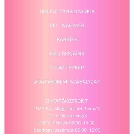
ONLINE TANFOLYAMOK
VIP - NAGYKER
KARRIER
GÉLLAKKJAINK
OLDALTÉRKÉP
ADATVÉDELMI SZABÁLYZAT
OKTATÓKÖZPONT
1027 Bp., Margit krt. 48. 1.em./7.
(11-es kapucsengő)
Hétfő-Péntek: 08:00-15:30,
Szombat-Vasárnap: 09:00-15:00