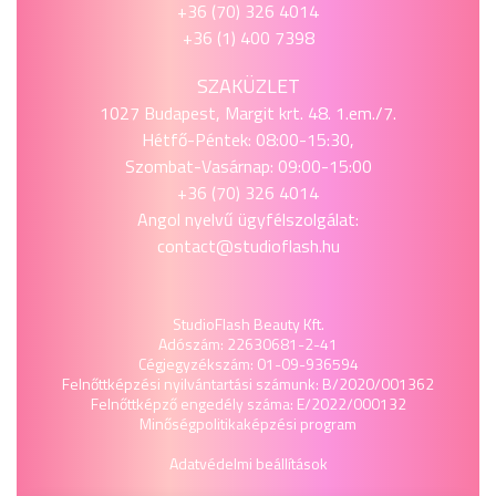
+36 (70) 326 4014
+36 (1) 400 7398
SZAKÜZLET
1027 Budapest, Margit krt. 48. 1.em./7.
Hétfő-Péntek: 08:00-15:30,
Szombat-Vasárnap: 09:00-15:00
+36 (70) 326 4014
Angol nyelvű ügyfélszolgálat:
contact@studioflash.hu
StudioFlash Beauty Kft.
Adószám: 22630681-2-41
Cégjegyzékszám: 01-09-936594
Felnőttképzési nyilvántartási számunk: B/2020/001362
Felnőttképző engedély száma: E/2022/000132
Minőségpolitika
képzési program
Adatvédelmi beállítások