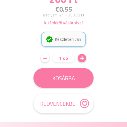
€0.55
árfolyam:
€1 = 363,03 Ft
Külföldről vásárolsz?
Készleten van
1 db
KOSÁRBA
KEDVENCEKBE