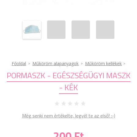
Főoldal
Műköröm alapanyagok
Műköröm kellékek
PORMASZK - EGÉSZSÉGÜGYI MASZK
- KÉK
Még senki nem értékelte, legyél te az első! :-)
200 Ft