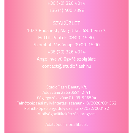
+36 (70) 326 4014
+36 (1) 400 7398
SZAKÜZLET
1027 Budapest, Margit krt. 48. 1.em./7.
Hétfő-Péntek: 08:00-15:30,
Szombat-Vasárnap: 09:00-15:00
+36 (70) 326 4014
Angol nyelvű ügyfélszolgálat:
contact@studioflash.hu
StudioFlash Beauty Kft.
Adószám: 22630681-2-41
Cégjegyzékszám: 01-09-936594
Felnőttképzési nyilvántartási számunk: B/2020/001362
Felnőttképző engedély száma: E/2022/000132
Minőségpolitika
képzési program
Adatvédelmi beállítások