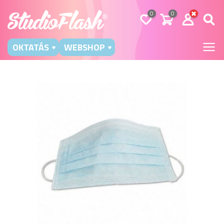
0
0
OKTATÁS
WEBSHOP