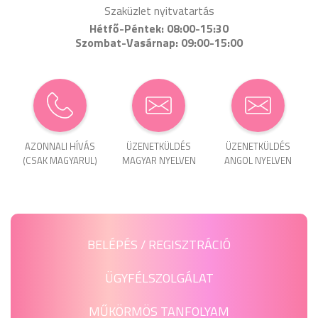
Szaküzlet nyitvatartás
Hétfő-Péntek: 08:00-15:30
Szombat-Vasárnap: 09:00-15:00
AZONNALI HÍVÁS
ÜZENET­KÜLDÉS
ÜZENET­KÜLDÉS
(CSAK MAGYARUL)
MAGYAR NYELVEN
ANGOL NYELVEN
BELÉPÉS / REGISZTRÁCIÓ
ÜGYFÉLSZOLGÁLAT
MŰKÖRMÖS TANFOLYAM