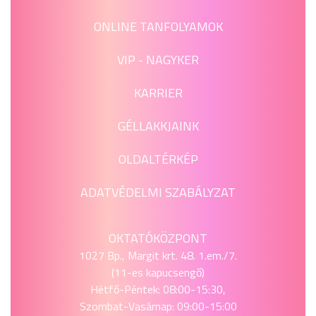
ONLINE TANFOLYAMOK
VIP - NAGYKER
KARRIER
GÉLLAKKJAINK
OLDALTÉRKÉP
ADATVÉDELMI SZABÁLYZAT
OKTATÓKÖZPONT
1027 Bp., Margit krt. 48. 1.em./7.
(11-es kapucsengő)
Hétfő-Péntek: 08:00-15:30,
Szombat-Vasárnap: 09:00-15:00