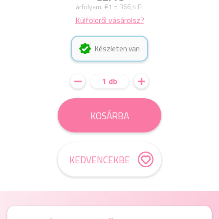
árfolyam:
€1 = 366,4 Ft
Külföldről vásárolsz?
Készleten van
1 db
KOSÁRBA
KEDVENCEKBE