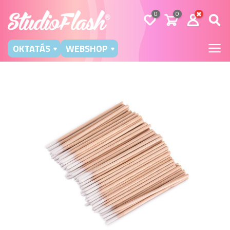
0
0
OKTATÁS
WEBSHOP