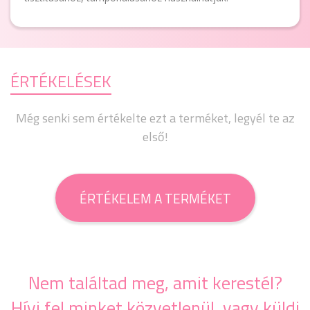
ÉRTÉKELÉSEK
Még senki sem értékelte ezt a terméket, legyél te az
első!
ÉRTÉKELEM A TERMÉKET
Nem találtad meg, amit kerestél?
Hívj fel minket közvetlenül, vagy küldj