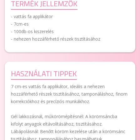
TERMÉK JELLEMZŐK
- vattás fa applikátor
- 7cm-es
- 100db-os kiszerelés
- nehezen hozzáférhető részek tisztításához
HASZNÁLATI TIPPEK
7 cm-es vattás fa applikátor, ideális a nehezen
hozzáférhető részek tisztításához, tamponáláshoz, finom
korrekciókhoz és precíziós munkákhoz.
Gél lakkozásnál, műkörömépítésnél: A körömsáncba
kifolyt anyagok eltávolításához, tisztításához.
Lábápolásnál: Benőtt köröm kezelése után a körömsánc
tisztításához, tamponálásához használhatjuk.