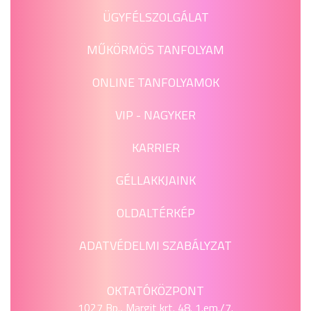
ÜGYFÉLSZOLGÁLAT
MŰKÖRMÖS TANFOLYAM
ONLINE TANFOLYAMOK
VIP - NAGYKER
KARRIER
GÉLLAKKJAINK
OLDALTÉRKÉP
ADATVÉDELMI SZABÁLYZAT
OKTATÓKÖZPONT
1027 Bp., Margit krt. 48. 1.em./7.