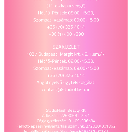
(11-es kapucsengő)
Hétfő-Péntek: 08:00-15:30,
Szombat-Vasárnap: 09:00-15:00
+36 (70) 326 4014
+36 (1) 400 7398
SZAKÜZLET
1027 Budapest, Margit krt. 48. 1.em./7.
Hétfő-Péntek: 08:00-15:30,
Szombat-Vasárnap: 09:00-15:00
+36 (70) 326 4014
Angol nyelvű ügyfélszolgálat:
contact@studioflash.hu
StudioFlash Beauty Kft.
Adószám: 22630681-2-41
Cégjegyzékszám: 01-09-936594
Felnőttképzési nyilvántartási számunk: B/2020/001362
Felnőttképző engedély száma: E/2022/000132