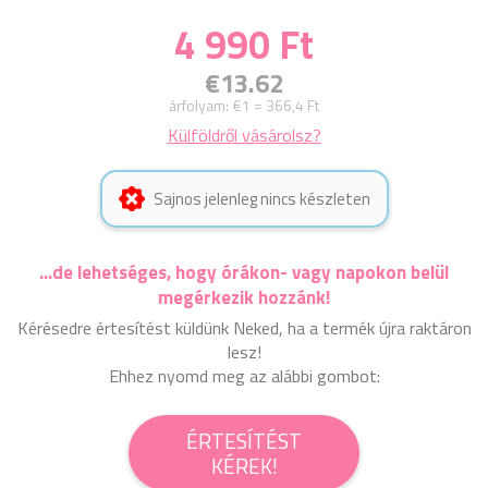
4 990 Ft
€13.62
árfolyam:
€1 = 366,4 Ft
Külföldről vásárolsz?
Sajnos jelenleg nincs készleten
...de lehetséges, hogy órákon- vagy napokon belül
megérkezik hozzánk!
Kérésedre értesítést küldünk Neked, ha a termék újra raktáron
lesz!
Ehhez nyomd meg az alábbi gombot:
ÉRTESÍTÉST
KÉREK!