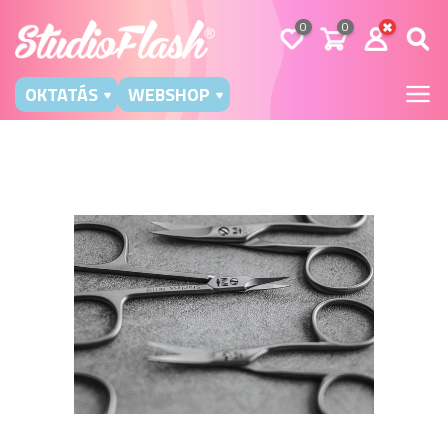
0
0
OKTATÁS
WEBSHOP