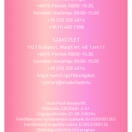
Hétfő-Péntek: 08:00-15:30,
Szombat-Vasárnap: 09:00-15:00
+36 (70) 326 4014
+36 (1) 400 7398
SZAKÜZLET
1027 Budapest, Margit krt. 48. 1.em./7.
Hétfő-Péntek: 08:00-15:30,
Szombat-Vasárnap: 09:00-15:00
+36 (70) 326 4014
Angol nyelvű ügyfélszolgálat:
contact@studioflash.hu
StudioFlash Beauty Kft.
Adószám: 22630681-2-41
Cégjegyzékszám: 01-09-936594
Felnőttképzési nyilvántartási számunk: B/2020/001362
Felnőttképző engedély száma: E/2022/000132
Minőségpolitika
képzési program