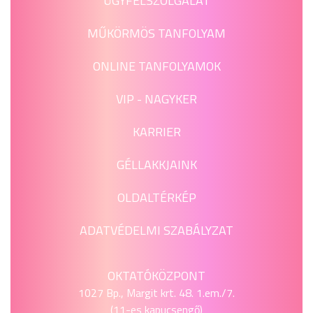
ÜGYFÉLSZOLGÁLAT
MŰKÖRMÖS TANFOLYAM
ONLINE TANFOLYAMOK
VIP - NAGYKER
KARRIER
GÉLLAKKJAINK
OLDALTÉRKÉP
ADATVÉDELMI SZABÁLYZAT
OKTATÓKÖZPONT
1027 Bp., Margit krt. 48. 1.em./7.
(11-es kapucsengő)