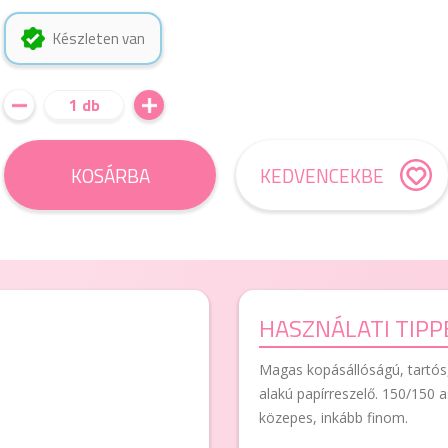
Készleten van
1 db
KOSÁRBA
KEDVENCEKBE
HASZNÁLATI TIPP
Magas kopásállóságú, tartós, 
alakú papírreszelő. 150/150 
közepes, inkább finom.