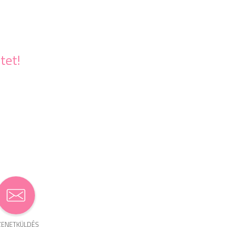
tet!
ENET­KÜLDÉS