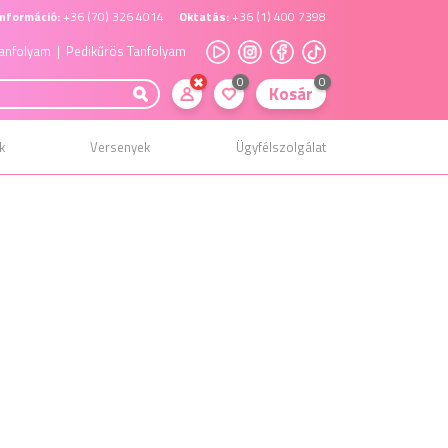
nformáció:
+36 (70) 326 4014
Oktatás:
+36 (1) 400 7398
anfolyam
| Pedikűrös Tanfolyam
0
0
Kosár
k
Versenyek
Ügyfélszolgálat