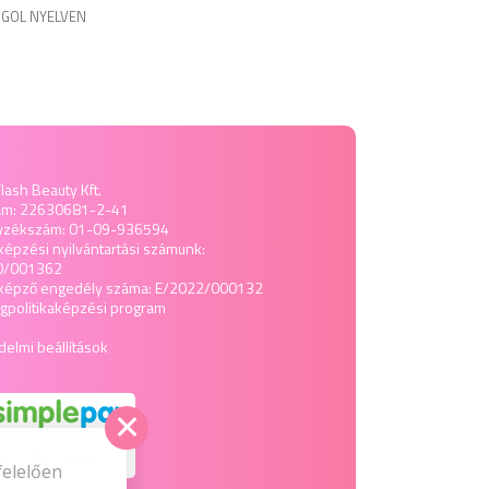
GOL NYELVEN
lash Beauty Kft.
ám: 22630681-2-41
yzékszám: 01-09-936594
képzési nyilvántartási számunk:
0/001362
tképző engedély száma: E/2022/000132
politika
képzési program
elmi beállítások
felelően