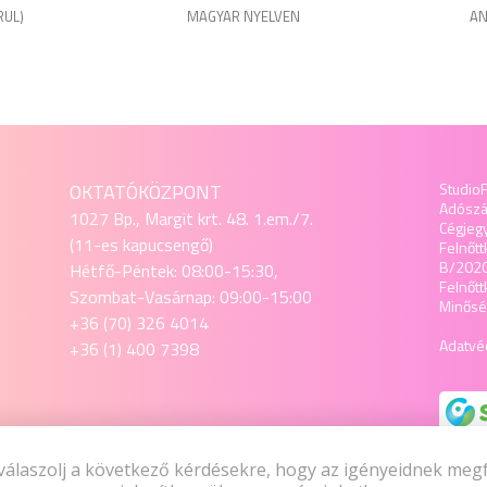
RUL)
MAGYAR NYELVEN
AN
OKTATÓKÖZPONT
StudioF
Adósz
1027 Bp., Margit krt. 48. 1.em./7.
Cégjeg
(11-es kapucsengő)
Felnőtt
B/202
Hétfő-Péntek: 08:00-15:30,
Felnőt
Szombat-Vasárnap: 09:00-15:00
Minőség
+36 (70) 326 4014
Adatvéd
+36 (1) 400 7398
SZAKÜZLET
válaszolj a következő kérdésekre, hogy az igényeidnek meg
1027 Budapest, Margit krt. 48. 1.em./7.