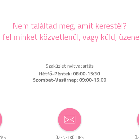
Nem találtad meg, amit kerestél?
j fel minket közvetlenül, vagy küldj üzene
Szaküzlet nyitvatartás
Hétfő-Péntek: 08:00-15:30
Szombat-Vasárnap: 09:00-15:00
VÁS
ÜZENET­KÜLDÉS
ÜZ