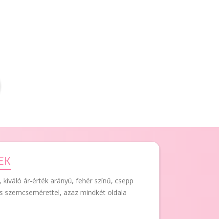
EK
kiváló ár-érték arányú, fehér színű, csepp
as szemcsemérettel, azaz mindkét oldala