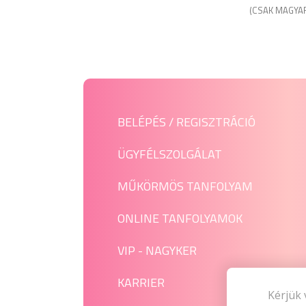
(CSAK MAGYA
BELÉPÉS / REGISZTRÁCIÓ
ÜGYFÉLSZOLGÁLAT
MŰKÖRMÖS TANFOLYAM
ONLINE TANFOLYAMOK
VIP - NAGYKER
KARRIER
Kérjük 