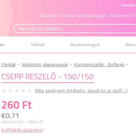
Termék i
Műkörmös Tanfolyam és Alapanyagok
| Műszempilla T
ker
Hírlevél
Kezdőcsomagok
Rólun
Főoldal
Műköröm alapanyagok
Körömreszelők - Bufferek
CSEPP RESZELŐ - 150/150
Még senki nem értékelte, legyél te az első! :-)
260 Ft
€0.71
árfolyam:
€1 = 366,4 Ft
Külföldről vásárolsz?