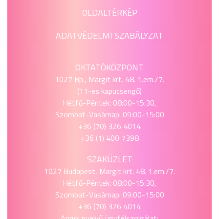
OLDALTÉRKÉP
ADATVÉDELMI SZABÁLYZAT
OKTATÓKÖZPONT
1027 Bp., Margit krt. 48. 1.em./7.
(11-es kapucsengő)
Hétfő-Péntek: 08:00-15:30,
Szombat-Vasárnap: 09:00-15:00
+36 (70) 326 4014
+36 (1) 400 7398
SZAKÜZLET
1027 Budapest, Margit krt. 48. 1.em./7.
Hétfő-Péntek: 08:00-15:30,
Szombat-Vasárnap: 09:00-15:00
+36 (70) 326 4014
Angol nyelvű ügyfélszolgálat: