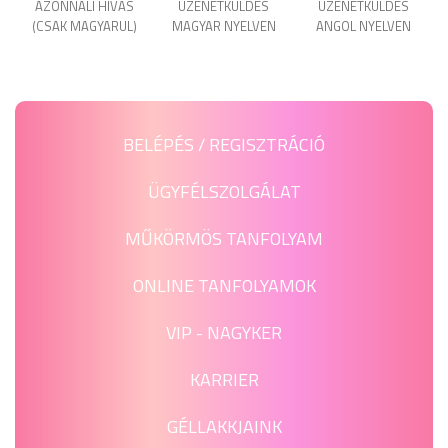
AZONNALI HÍVÁS
ÜZENET­KÜLDÉS
ÜZENET­KÜLDÉS
(CSAK MAGYARUL)
MAGYAR NYELVEN
ANGOL NYELVEN
BELÉPÉS / REGISZTRÁCIÓ
ÜGYFÉLSZOLGÁLAT
MŰKÖRMÖS TANFOLYAM
ONLINE TANFOLYAMOK
VIP - NAGYKER
KARRIER
GÉLLAKKJAINK