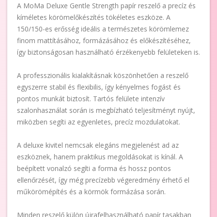
A MoMa Deluxe Gentle Strength papír reszelő a precíz és
kíméletes körömelőkészítés tökéletes eszköze. A
150/150-es erősség ideális a természetes körömlemez
finom mattításához, formázásához és előkészítéséhez,
így biztonságosan használható érzékenyebb felületeken is.
A professzionális kialakításnak köszönhetően a reszelő
egyszerre stabil és flexibilis, így kényelmes fogást és
pontos munkát biztosít. Tartós felülete intenzív
szalonhasználat során is megbízható teljesítményt nyújt,
miközben segíti az egyenletes, precíz mozdulatokat.
A deluxe kivitel nemcsak elegáns megjelenést ad az
eszköznek, hanem praktikus megoldásokat is kínál. A
beépített vonalzó segíti a forma és hossz pontos
ellenőrzését, így még precízebb végeredmény érhető el
műkörömépítés és a körmök formázása során.
Minden reszelő külön újrafelhasználható papír tasakban