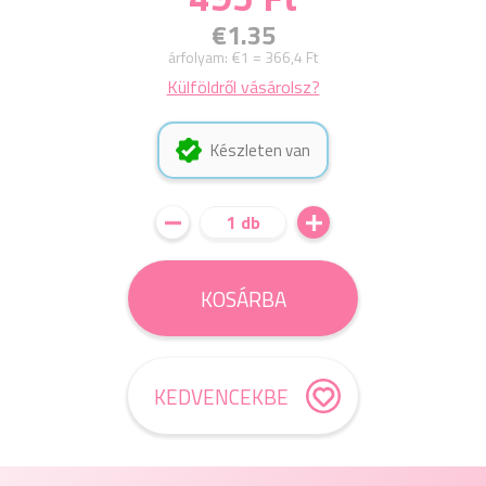
€1.35
árfolyam:
€1 = 366,4 Ft
Külföldről vásárolsz?
Készleten van
1 db
KOSÁRBA
KEDVENCEKBE