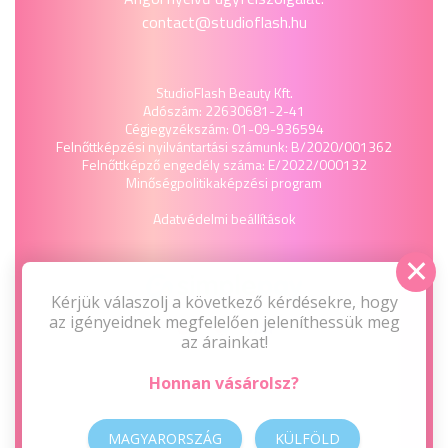
contact@studioflash.hu
StudioFlash Beauty Kft.
Adószám: 22630681-2-41
Cégjegyzékszám: 01-09-936594
Felnőttképzési nyilvántartási számunk: B/2020/001362
Felnőttképző engedély száma: E/2022/000132
Minőségpolitika
képzési program
Adatvédelmi beállítások
Kérjük válaszolj a következő kérdésekre, hogy
az igényeidnek megfelelően jeleníthessük meg
az árainkat!
Honnan vásárolsz?
MAGYARORSZÁG
KÜLFÖLD