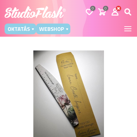
0
0
OKTATÁS
WEBSHOP