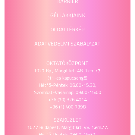
KARRIER
GÉLLAKKJAINK
OLDALTÉRKÉP
ADATVÉDELMI SZABÁLYZAT
OKTATÓKÖZPONT
1027 Bp., Margit krt. 48. 1.em./7.
(11-es kapucsengő)
Hétfő-Péntek: 08:00-15:30,
Szombat-Vasárnap: 09:00-15:00
+36 (70) 326 4014
+36 (1) 400 7398
SZAKÜZLET
1027 Budapest, Margit krt. 48. 1.em./7.
Hétfő-Péntek: 08:00-15:30,