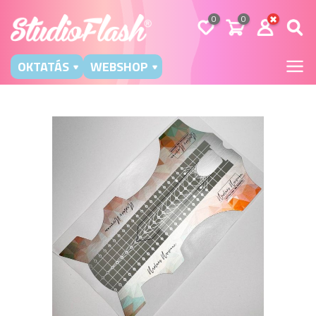
0
0
OKTATÁS
WEBSHOP