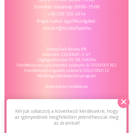
Szombat-Vasárnap: 09:00-15:00
+36 (70) 326 4014
Angol nyelvű ügyfélszolgálat:
contact@studioflash.hu
StudioFlash Beauty Kft.
Adószám: 22630681-2-41
Cégjegyzékszám: 01-09-936594
Felnőttképzési nyilvántartási számunk: B/2020/001362
Felnőttképző engedély száma: E/2022/000132
Minőségpolitika
képzési program
Adatvédelmi beállítások
Kérjük válaszolj a következő kérdésekre, hogy
az igényeidnek megfelelően jeleníthessük meg
az árainkat!