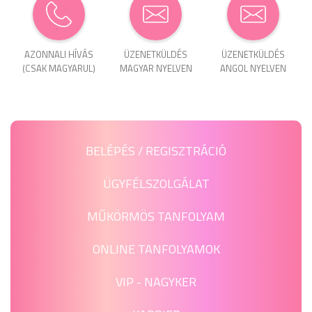
AZONNALI HÍVÁS
ÜZENET­KÜLDÉS
ÜZENET­KÜLDÉS
(CSAK MAGYARUL)
MAGYAR NYELVEN
ANGOL NYELVEN
BELÉPÉS / REGISZTRÁCIÓ
ÜGYFÉLSZOLGÁLAT
MŰKÖRMÖS TANFOLYAM
ONLINE TANFOLYAMOK
VIP - NAGYKER