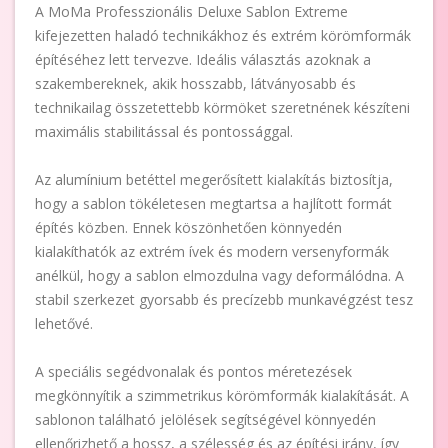
A MoMa Professzionális Deluxe Sablon Extreme
kifejezetten haladó technikákhoz és extrém körömformák
építéséhez lett tervezve. Ideális választás azoknak a
szakembereknek, akik hosszabb, látványosabb és
technikailag összetettebb körmöket szeretnének készíteni
maximális stabilitással és pontossággal.
Az alumínium betéttel megerősített kialakítás biztosítja,
hogy a sablon tökéletesen megtartsa a hajlított formát
építés közben. Ennek köszönhetően könnyedén
kialakíthatók az extrém ívek és modern versenyformák
anélkül, hogy a sablon elmozdulna vagy deformálódna. A
stabil szerkezet gyorsabb és precízebb munkavégzést tesz
lehetővé.
A speciális segédvonalak és pontos méretezések
megkönnyítik a szimmetrikus körömformák kialakítását. A
sablonon található jelölések segítségével könnyedén
ellenőrizhető a hossz, a szélesség és az építési irány, így