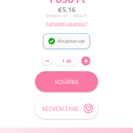
€5.16
árfolyam:
€1 = 366,4 Ft
Külföldről vásárolsz?
Készleten van
1 db
KOSÁRBA
KEDVENCEKBE