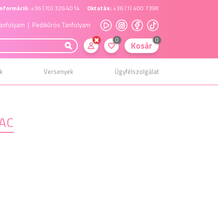
nformáció:
+36 (70) 326 4014
Oktatás:
+36 (1) 400 7398
anfolyam
| Pedikűrös Tanfolyam
0
0
Kosár
k
Versenyek
Ügyfélszolgálat
LAC