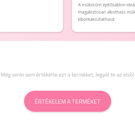
A műköröm építősablon ideál
magabiztosan alkothass műk
kibontakoztathasd.
Még senki sem értékelte ezt a terméket, legyél te az első!
ÉRTÉKELEM A TERMÉKET