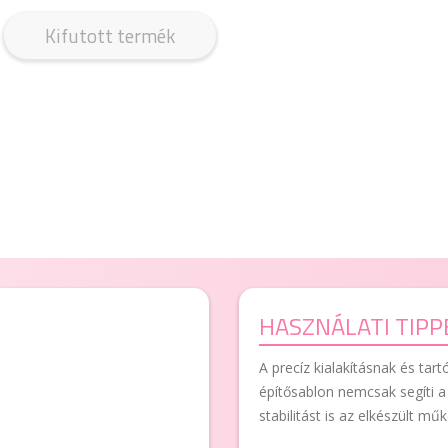
Kifutott termék
HASZNÁLATI TIPP
A precíz kialakításnak és t
építősablon nemcsak segíti a
stabilitást is az elkészült mű