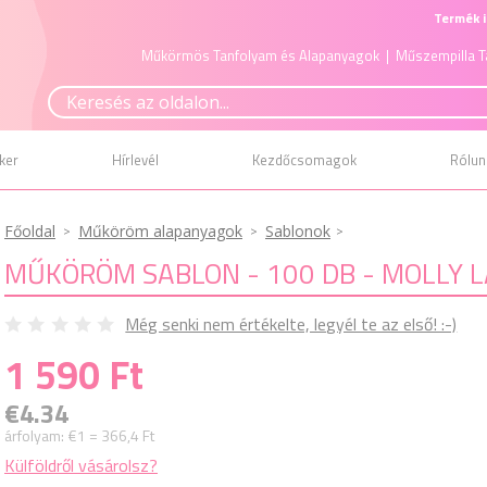
Termék i
Műkörmös Tanfolyam és Alapanyagok
| Műszempilla T
ker
Hírlevél
Kezdőcsomagok
Rólun
Főoldal
Műköröm alapanyagok
Sablonok
MŰKÖRÖM SABLON - 100 DB - MOLLY 
Még senki nem értékelte, legyél te az első! :-)
1 590 Ft
€4.34
árfolyam:
€1 = 366,4 Ft
Külföldről vásárolsz?