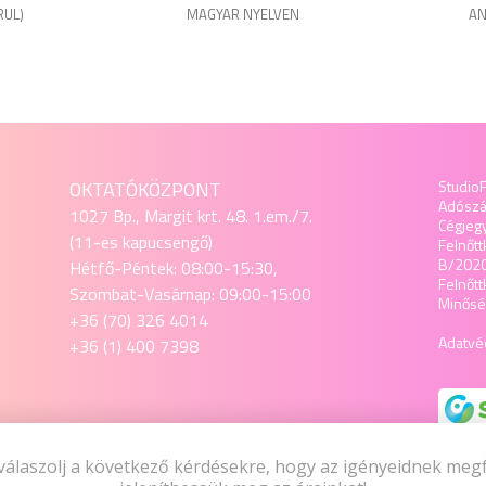
RUL)
MAGYAR NYELVEN
AN
OKTATÓKÖZPONT
StudioF
Adósz
1027 Bp., Margit krt. 48. 1.em./7.
Cégjeg
(11-es kapucsengő)
Felnőtt
B/202
Hétfő-Péntek: 08:00-15:30,
Felnőt
Szombat-Vasárnap: 09:00-15:00
Minőség
+36 (70) 326 4014
Adatvéd
+36 (1) 400 7398
SZAKÜZLET
válaszolj a következő kérdésekre, hogy az igényeidnek meg
1027 Budapest, Margit krt. 48. 1.em./7.