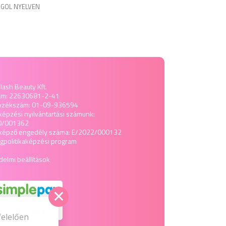
GOL NYELVEN
lash Beauty Kft.
ám: 22630681-2-41
yzékszám: 01-09-936594
képzési nyilvántartási számunk:
0/001362
tképző engedély száma: E/2022/000132
politika
képzési program
elmi beállítások
felelően