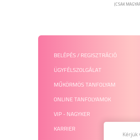
(CSAK MAGYA
BELÉPÉS / REGISZTRÁCIÓ
ÜGYFÉLSZOLGÁLAT
MŰKÖRMÖS TANFOLYAM
ONLINE TANFOLYAMOK
VIP - NAGYKER
KARRIER
Kérjük 