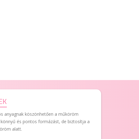
EK
artós anyagnak köszönhetően a műköröm
 könnyű és pontos formázást, de biztosítja a
köröm alatt.