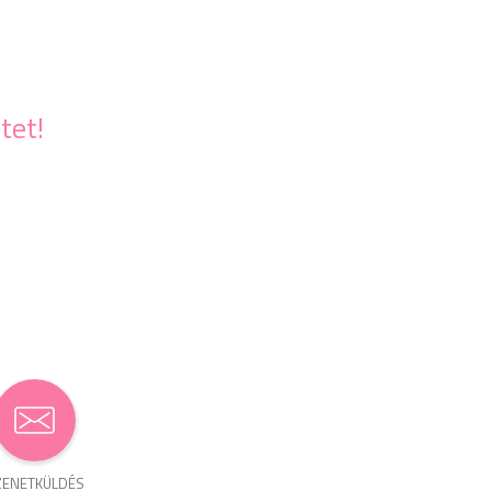
tet!
ENET­KÜLDÉS