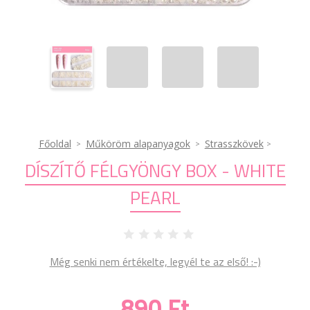
Főoldal
Műköröm alapanyagok
Strasszkövek
DÍSZÍTŐ FÉLGYÖNGY BOX - WHITE
PEARL
Még senki nem értékelte, legyél te az első! :-)
890 Ft