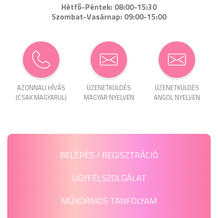
Hétfő-Péntek: 08:00-15:30
Szombat-Vasárnap: 09:00-15:00
AZONNALI HÍVÁS
ÜZENET­KÜLDÉS
ÜZENET­KÜLDÉS
(CSAK MAGYARUL)
MAGYAR NYELVEN
ANGOL NYELVEN
BELÉPÉS / REGISZTRÁCIÓ
ÜGYFÉLSZOLGÁLAT
MŰKÖRMÖS TANFOLYAM