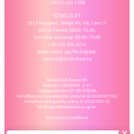
+36 (1) 400 7398
SZAKÜZLET
1027 Budapest, Margit krt. 48. 1.em./7.
Hétfő-Péntek: 08:00-15:30,
Szombat-Vasárnap: 09:00-15:00
+36 (70) 326 4014
Angol nyelvű ügyfélszolgálat:
contact@studioflash.hu
StudioFlash Beauty Kft.
Adószám: 22630681-2-41
Cégjegyzékszám: 01-09-936594
Felnőttképzési nyilvántartási számunk: B/2020/001362
Felnőttképző engedély száma: E/2022/000132
Minőségpolitika
képzési program
Adatvédelmi beállítások