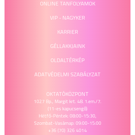
ONLINE TANFOLYAMOK
VIP - NAGYKER
KARRIER
GÉLLAKKJAINK
OLDALTÉRKÉP
ADATVÉDELMI SZABÁLYZAT
OKTATÓKÖZPONT
1027 Bp., Margit krt. 48. 1.em./7.
(11-es kapucsengő)
Hétfő-Péntek: 08:00-15:30,
Szombat-Vasárnap: 09:00-15:00
+36 (70) 326 4014