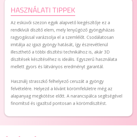
HASZNÁLATI TIPPEK
Az esküvői szezon egyik alapvető kiegészítője ez a
rendkívüli díszítő elem, mely lenyűgöző gyöngyházas
ragyogással varázsolja el a szemlélőt. Csodálatosan
imitálja az igazi gyöngy hatását, így észrevétlenül
illeszthető a többi díszítési technikához is, akár 3D
díszítések készítéséhez is ideális. Egyszerű használata
mellett gyors és látványos eredményt garantál.
Használj strasszkő felhelyező ceruzát a gyöngy
felvételére. Helyezd a kívánt körömfelületre még az
alapanyag megkötése előtt. A narancspálca segítségével
finomítsd és igazítsd pontosan a körömdíszítést.