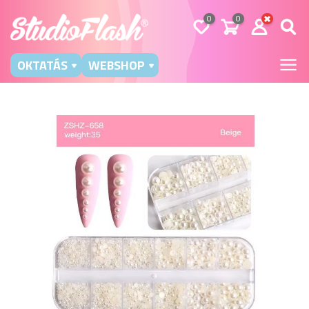
0
0
OKTATÁS
WEBSHOP