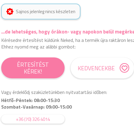
Sajnos jelenleg nincs készleten
...de lehetséges, hogy órákon- vagy napokon belül megérk
Kérésedre értesítést küldünk Neked, ha a termék újra raktáron les
Ehhez nyomd meg az alábbi gombot:
ÉRTESÍTÉST
KEDVENCEKBE
KÉREK!
Vagy érdeklődj szaküzletünkben nyitvatartási időben:
Hétfő-Péntek: 08:00-15:30
Szombat-Vasárnap: 09:00-15:00
+36 (70) 326 4014