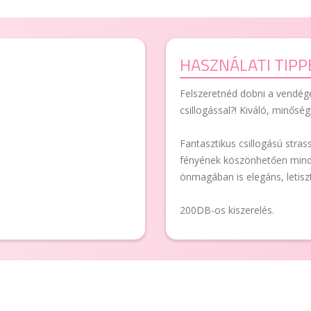
HASZNÁLATI TIPP
Felszeretnéd dobni a vendége
csillogással?! Kiváló, minőség
Fantasztikus csillogású stras
fényének köszönhetően minde
önmagában is elegáns, letiszt
200DB-os kiszerelés.