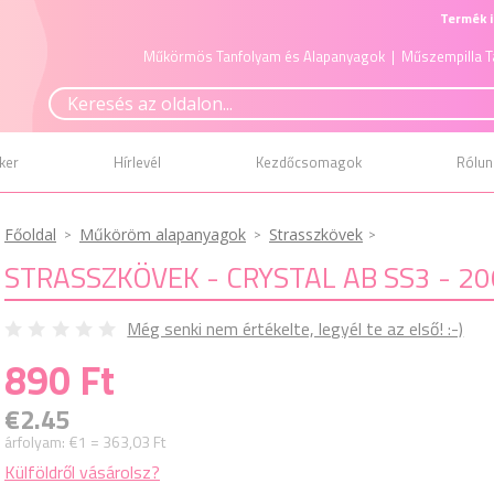
Termék i
Műkörmös Tanfolyam és Alapanyagok
| Műszempilla T
ker
Hírlevél
Kezdőcsomagok
Rólun
Főoldal
Műköröm alapanyagok
Strasszkövek
STRASSZKÖVEK - CRYSTAL AB SS3 - 2
Még senki nem értékelte, legyél te az első! :-)
890 Ft
€2.45
árfolyam:
€1 = 363,03 Ft
Külföldről vásárolsz?