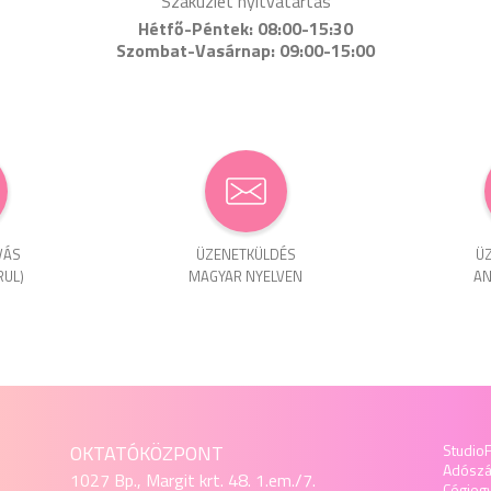
Szaküzlet nyitvatartás
Hétfő-Péntek: 08:00-15:30
Szombat-Vasárnap: 09:00-15:00
VÁS
ÜZENET­KÜLDÉS
ÜZ
RUL)
MAGYAR NYELVEN
AN
OKTATÓKÖZPONT
StudioF
Adósz
1027 Bp., Margit krt. 48. 1.em./7.
Cégjeg