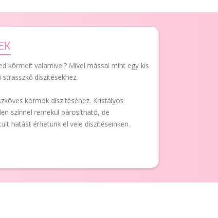
EK
d körmeit valamivel? Mivel mással mint egy kis
i strasszkő díszítésekhez.
szköves körmök díszítéséhez. Kristályos
n színnel remekül párosítható, de
ult hatást érhetünk el vele díszítéseinken.