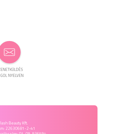
ENET­KÜLDÉS
GOL NYELVEN
lash Beauty Kft.
ám: 22630681-2-41
yzékszám: 01-09-936594