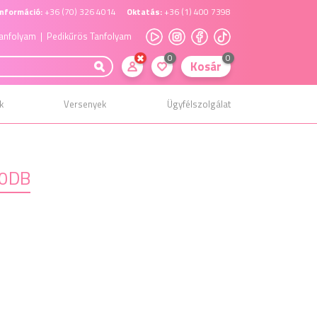
nformáció:
+36 (70) 326 4014
Oktatás:
+36 (1) 400 7398
anfolyam
| Pedikűrös Tanfolyam
0
0
Kosár
k
Versenyek
Ügyfélszolgálat
00DB