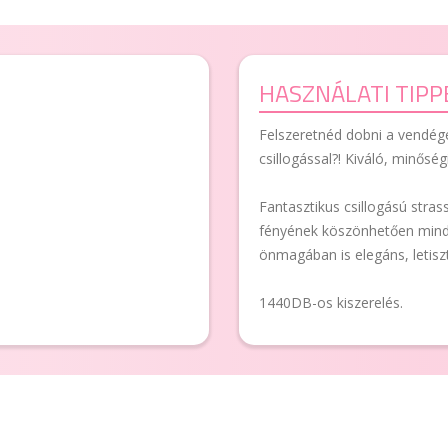
HASZNÁLATI TIPP
Felszeretnéd dobni a vendége
csillogással?! Kiváló, minőség
Fantasztikus csillogású stras
fényének köszönhetően minde
önmagában is elegáns, letiszt
1440DB-os kiszerelés.