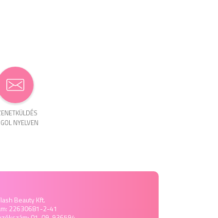
ENET­KÜLDÉS
GOL NYELVEN
lash Beauty Kft.
ám: 22630681-2-41
yzékszám: 01-09-936594