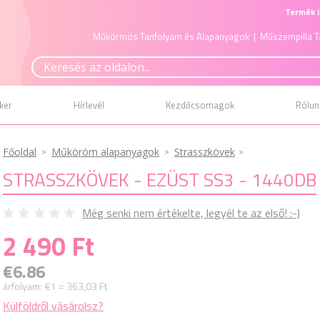
Termék i
Műkörmös Tanfolyam és Alapanyagok
| Műszempilla T
ker
Hírlevél
Kezdőcsomagok
Rólun
Főoldal
Műköröm alapanyagok
Strasszkövek
STRASSZKÖVEK - EZÜST SS3 - 1440DB
Még senki nem értékelte, legyél te az első! :-)
2 490 Ft
€6.86
árfolyam:
€1 = 363,03 Ft
Külföldről vásárolsz?