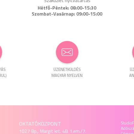
Szaküzlet nyitvatartás
Hétfő-Péntek: 08:00-15:30
Szombat-Vasárnap: 09:00-15:00
VÁS
ÜZENET­KÜLDÉS
ÜZ
RUL)
MAGYAR NYELVEN
AN
OKTATÓKÖZPONT
StudioF
Adósz
1027 Bp., Margit krt. 48. 1.em./7.
Cégjeg