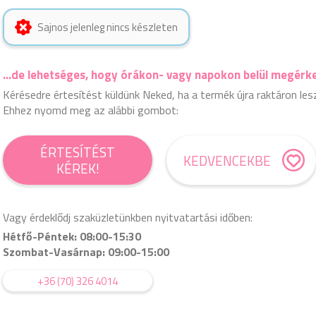
Sajnos jelenleg nincs készleten
...de lehetséges, hogy órákon- vagy napokon belül megérk
Kérésedre értesítést küldünk Neked, ha a termék újra raktáron les
Ehhez nyomd meg az alábbi gombot:
ÉRTESÍTÉST
KEDVENCEKBE
KÉREK!
Vagy érdeklődj szaküzletünkben nyitvatartási időben:
Hétfő-Péntek: 08:00-15:30
Szombat-Vasárnap: 09:00-15:00
+36 (70) 326 4014