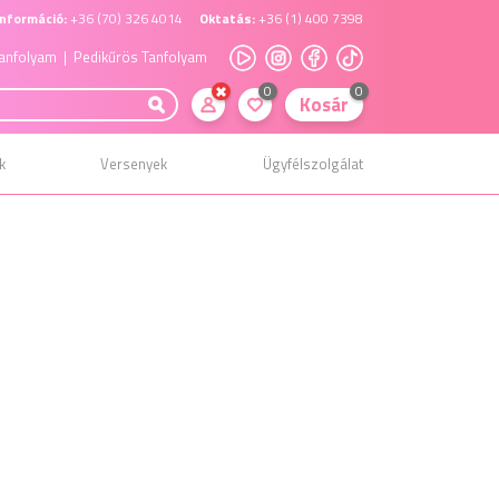
nformáció:
+36 (70) 326 4014
Oktatás:
+36 (1) 400 7398
anfolyam
| Pedikűrös Tanfolyam
0
0
Kosár
k
Versenyek
Ügyfélszolgálat