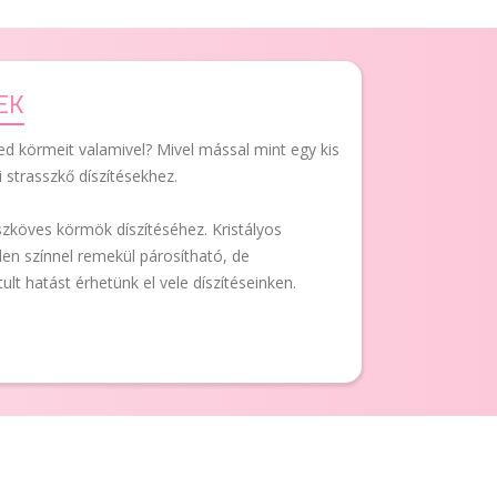
EK
d körmeit valamivel? Mivel mással mint egy kis
i strasszkő díszítésekhez.
szköves körmök díszítéséhez. Kristályos
n színnel remekül párosítható, de
ult hatást érhetünk el vele díszítéseinken.