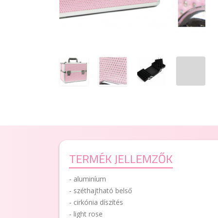
TERMÉK JELLEMZŐK
- aluminíum
- széthajtható belső
- cirkónia díszítés
- light rose