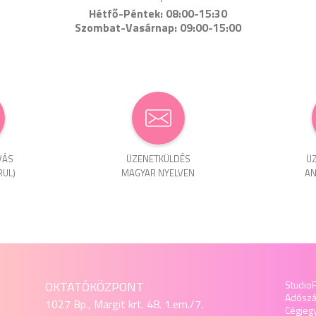
Hétfő-Péntek: 08:00-15:30
Szombat-Vasárnap: 09:00-15:00
VÁS
ÜZENET­KÜLDÉS
ÜZ
RUL)
MAGYAR NYELVEN
AN
OKTATÓKÖZPONT
StudioF
Adósz
1027 Bp., Margit krt. 48. 1.em./7.
Cégjeg