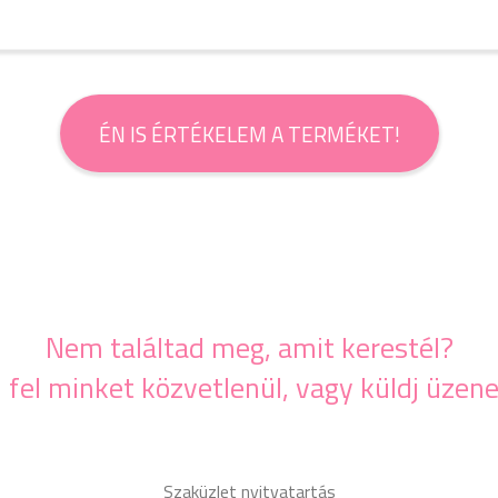
ÉN IS ÉRTÉKELEM A TERMÉKET!
Nem találtad meg, amit kerestél?
j fel minket közvetlenül, vagy küldj üzene
Szaküzlet nyitvatartás