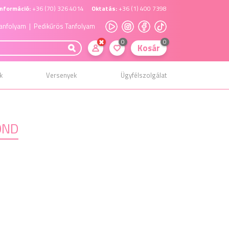
nformáció:
+36 (70) 326 4014
Oktatás:
+36 (1) 400 7398
anfolyam
| Pedikűrös Tanfolyam
0
0
Kosár
k
Versenyek
Ügyfélszolgálat
OND