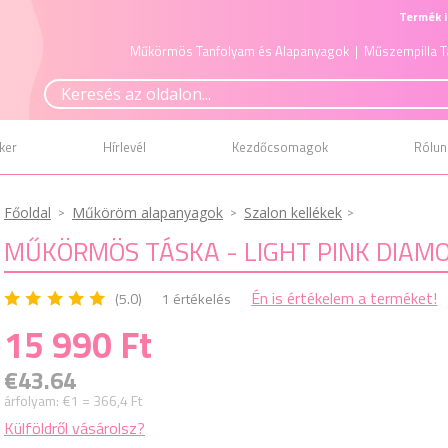
Termék i
Műkörmös Tanfolyam és Alapanyagok
| Műszempilla T
ker
Hírlevél
Kezdőcsomagok
Rólun
Főoldal
Műköröm alapanyagok
Szalon kellékek
MŰKÖRMÖS TÁSKA - LIGHT PINK DIAM
Én is értékelem a terméket!
(5.0)
1 értékelés
15 990 Ft
€43.64
árfolyam:
€1 = 366,4 Ft
Külföldről vásárolsz?