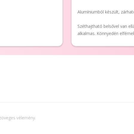
Alumíniumból készült, zárhat
Széthajtható belsővel van el
alkalmas. Könnyedén elférnek
szöveges vélemény.