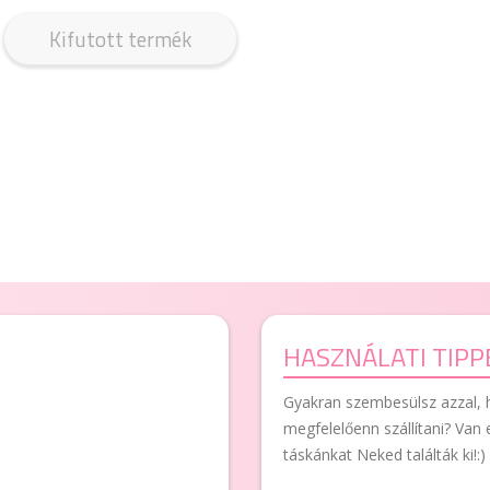
Kifutott termék
HASZNÁLATI TIPP
Gyakran szembesülsz azzal, 
megfelelőenn szállítani? Van 
táskánkat Neked találták ki!:)