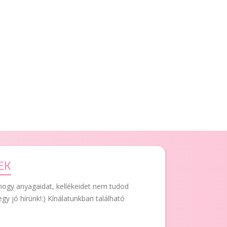
EK
hogy anyagaidat, kellékeidet nem tudod
egy jó hírünk!:) Kínálatunkban található