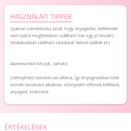
HASZNÁLATI TIPPEK
Gyakran szembesülsz azzal, hogy anyagaidat, kellékeidet
nem tudod megfelelőenn szállítani? Van egy jó hírünk!:)
Kínálatunkban található táskánkat Neked találták ki!:)
Alumíniumból készült, zárható.
Széthajtható belsővel van ellátva, így lényegesebben több
termék tárolására alkalmas. Könnyedén elférnek kellékeid,
anyagaid, eszközeid.
ÉRTÉKELÉSEK