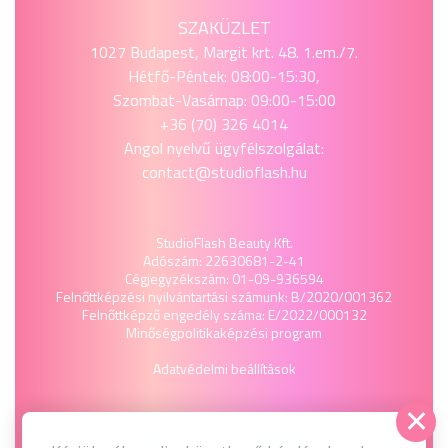
SZAKÜZLET
1027 Budapest, Margit krt. 48. 1.em./7.
Hétfő-Péntek: 08:00-15:30,
Szombat-Vasárnap: 09:00-15:00
+36 (70) 326 4014
Angol nyelvű ügyfélszolgálat:
contact@studioflash.hu
StudioFlash Beauty Kft.
Adószám: 22630681-2-41
Cégjegyzékszám: 01-09-936594
Felnőttképzési nyilvántartási számunk: B/2020/001362
Felnőttképző engedély száma: E/2022/000132
Minőségpolitika
képzési program
Adatvédelmi beállítások