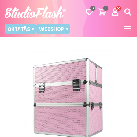
0
0
OKTATÁS
WEBSHOP