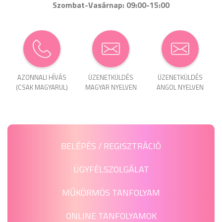
Szombat-Vasárnap: 09:00-15:00
AZONNALI HÍVÁS
ÜZENET­KÜLDÉS
ÜZENET­KÜLDÉS
(CSAK MAGYARUL)
MAGYAR NYELVEN
ANGOL NYELVEN
BELÉPÉS / REGISZTRÁCIÓ
ÜGYFÉLSZOLGÁLAT
MŰKÖRMÖS TANFOLYAM
ONLINE TANFOLYAMOK