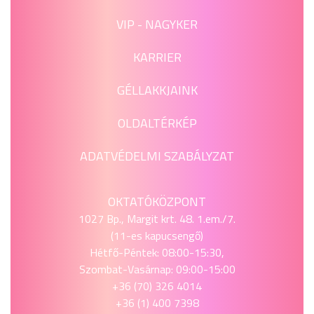
VIP - NAGYKER
KARRIER
GÉLLAKKJAINK
OLDALTÉRKÉP
ADATVÉDELMI SZABÁLYZAT
OKTATÓKÖZPONT
1027 Bp., Margit krt. 48. 1.em./7.
(11-es kapucsengő)
Hétfő-Péntek: 08:00-15:30,
Szombat-Vasárnap: 09:00-15:00
+36 (70) 326 4014
+36 (1) 400 7398