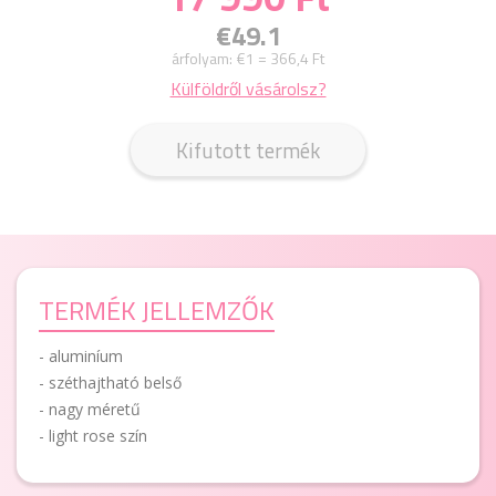
€49.1
árfolyam:
€1 = 366,4 Ft
Külföldről vásárolsz?
Kifutott termék
TERMÉK JELLEMZŐK
- aluminíum
- széthajtható belső
- nagy méretű
- light rose szín