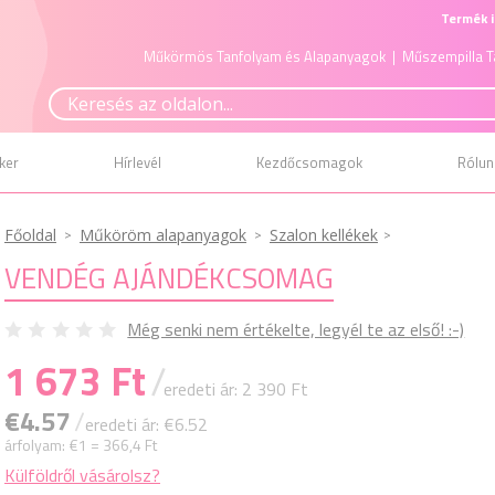
Termék i
Műkörmös Tanfolyam és Alapanyagok
| Műszempilla T
ker
Hírlevél
Kezdőcsomagok
Rólun
Főoldal
Műköröm alapanyagok
Szalon kellékek
VENDÉG AJÁNDÉKCSOMAG
Még senki nem értékelte, legyél te az első! :-)
1 673 Ft
/
eredeti ár: 2 390 Ft
€4.57
/
eredeti ár: €6.52
árfolyam:
€1 = 366,4 Ft
Külföldről vásárolsz?