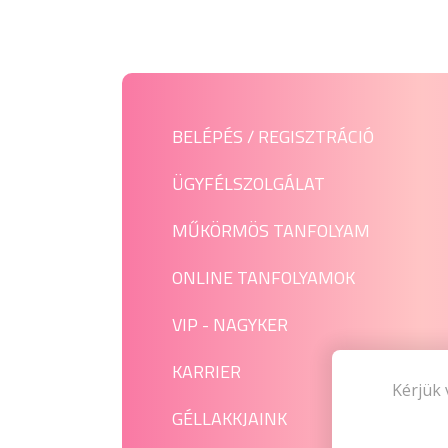
BELÉPÉS / REGISZTRÁCIÓ
ÜGYFÉLSZOLGÁLAT
MŰKÖRMÖS TANFOLYAM
ONLINE TANFOLYAMOK
VIP - NAGYKER
KARRIER
Kérjük 
GÉLLAKKJAINK