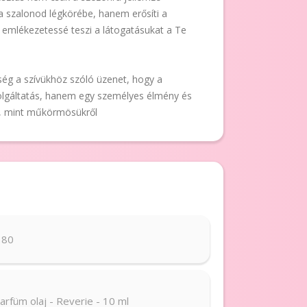
szalonod légkörébe, hanem erősíti a
 emlékezetessé teszi a látogatásukat a Te
ség a szívükhöz szóló üzenet, hogy a
gáltatás, hanem egy személyes élmény és
, mint műkörmösükről
180
parfüm olaj - Reverie - 10 ml