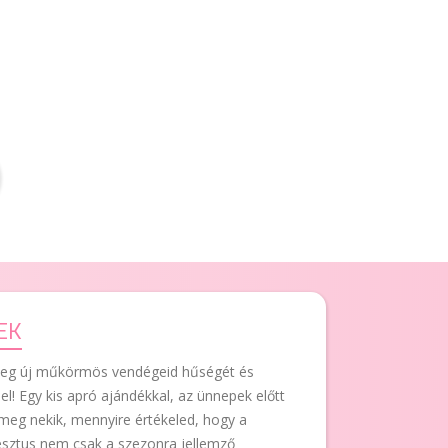
EK
eg új műkörmös vendégeid hűségét és
l! Egy kis apró ajándékkal, az ünnepek előtt
 meg nekik, mennyire értékeled, hogy a
sztus nem csak a szezonra jellemző