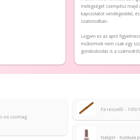
melegséget csempész majd a 
kapcsolatot vendégeiddel, és
szalonodban.
Legyen ez az apró figyelmes
műkörmök nem csak egy szol
gondoskodás is a számodról
Fa reszelő - 100/
db-os csomag
Nailgel - Kutikula 