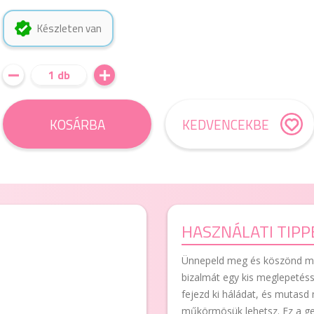
Készleten van
1 db
KOSÁRBA
KEDVENCEKBE
HASZNÁLATI TIPP
Ünnepeld meg és köszönd m
bizalmát egy kis meglepetésse
fejezd ki háládat, és mutasd
műkörmösük lehetsz. Ez a ge