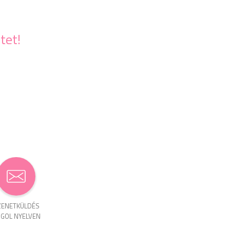
tet!
ENET­KÜLDÉS
GOL NYELVEN