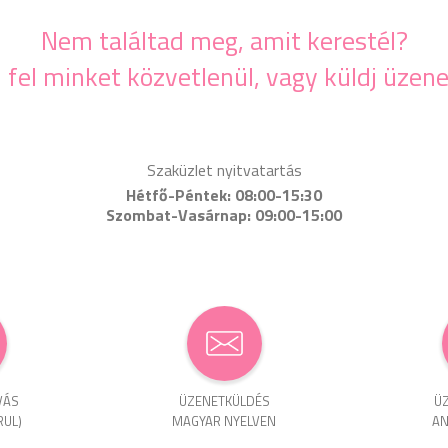
Nem találtad meg, amit kerestél?
j fel minket közvetlenül, vagy küldj üzene
Szaküzlet nyitvatartás
Hétfő-Péntek: 08:00-15:30
Szombat-Vasárnap: 09:00-15:00
VÁS
ÜZENET­KÜLDÉS
ÜZ
RUL)
MAGYAR NYELVEN
AN