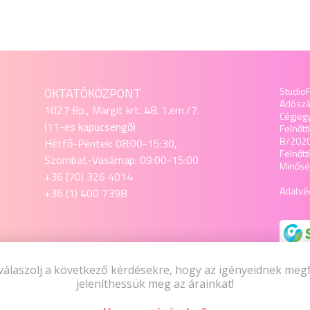
OKTATÓKÖZPONT
StudioF
Adósz
1027 Bp., Margit krt. 48. 1.em./7.
Cégjeg
(11-es kapucsengő)
Felnőtt
B/202
Hétfő-Péntek: 08:00-15:30,
Felnőt
Szombat-Vasárnap: 09:00-15:00
Minőség
+36 (70) 326 4014
Adatvéd
+36 (1) 400 7398
SZAKÜZLET
válaszolj a következő kérdésekre, hogy az igényeidnek meg
1027 Budapest, Margit krt. 48. 1.em./7.
jeleníthessük meg az árainkat!
Hétfő-Péntek: 08:00-15:30,
Szombat-Vasárnap: 09:00-15:00