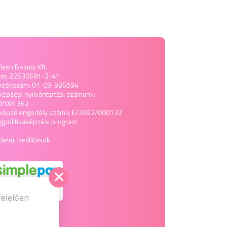
lash Beauty Kft.
ám: 22630681-2-41
yzékszám: 01-09-936594
képzési nyilvántartási számunk:
0/001362
tképző engedély száma: E/2022/000132
politika
képzési program
elmi beállítások
felelően