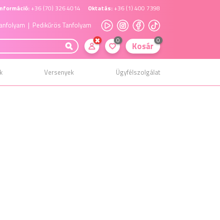
nformáció:
+36 (70) 326 4014
Oktatás:
+36 (1) 400 7398
anfolyam
| Pedikűrös Tanfolyam
0
0
Kosár
k
Versenyek
Ügyfélszolgálat