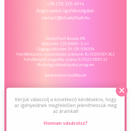
+36 (70) 326 4014
Angol nyelvű ügyfélszolgálat:
contact@studioflash.hu
StudioFlash Beauty Kft.
Adószám: 22630681-2-41
Cégjegyzékszám: 01-09-936594
Felnőttképzési nyilvántartási számunk: B/2020/001362
Felnőttképző engedély száma: E/2022/000132
Minőségpolitika
képzési program
Adatvédelmi beállítások
Kérjük válaszolj a következő kérdésekre, hogy
az igényeidnek megfelelően jeleníthessük meg
az árainkat!
Honnan vásárolsz?