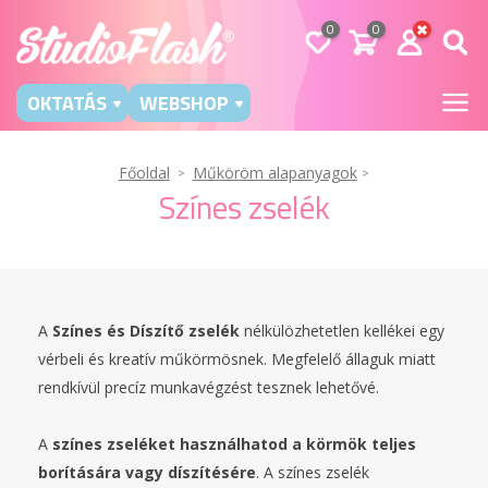
0
0
OKTATÁS
WEBSHOP
Főoldal
Műköröm alapanyagok
Színes zselék
A
Színes és Díszítő zselék
nélkülözhetetlen kellékei egy
vérbeli és kreatív műkörmösnek. Megfelelő állaguk miatt
rendkívül precíz munkavégzést tesznek lehetővé.
A
színes zseléket használhatod a körmök teljes
borítására vagy díszítésére
. A színes zselék