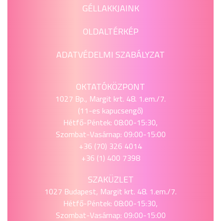
GÉLLAKKJAINK
OLDALTÉRKÉP
ADATVÉDELMI SZABÁLYZAT
OKTATÓKÖZPONT
1027 Bp., Margit krt. 48. 1.em./7.
(11-es kapucsengő)
Hétfő-Péntek: 08:00-15:30,
Szombat-Vasárnap: 09:00-15:00
+36 (70) 326 4014
+36 (1) 400 7398
SZAKÜZLET
1027 Budapest, Margit krt. 48. 1.em./7.
Hétfő-Péntek: 08:00-15:30,
Szombat-Vasárnap: 09:00-15:00