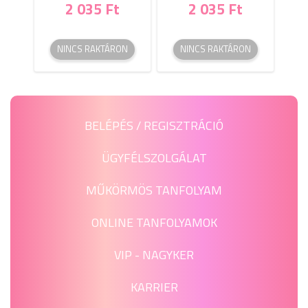
2 035 Ft
2 035 Ft
NINCS RAKTÁRON
NINCS RAKTÁRON
BELÉPÉS / REGISZTRÁCIÓ
ÜGYFÉLSZOLGÁLAT
MŰKÖRMÖS TANFOLYAM
ONLINE TANFOLYAMOK
VIP - NAGYKER
KARRIER