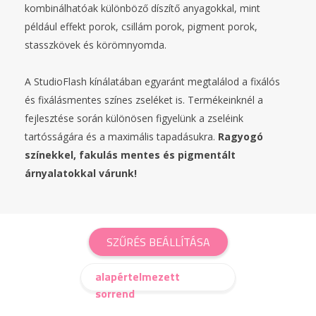
kombinálhatóak különböző díszítő anyagokkal, mint
például effekt porok, csillám porok, pigment porok,
stasszkövek és körömnyomda.
A StudioFlash kínálatában egyaránt megtalálod a fixálós
és fixálásmentes színes zseléket is. Termékeinknél a
fejlesztése során különösen figyelünk a zseléink
tartósságára és a maximális tapadásukra.
Ragyogó
színekkel, fakulás mentes és pigmentált
árnyalatokkal várunk!
SZŰRÉS BEÁLLÍTÁSA
alapértelmezett
sorrend