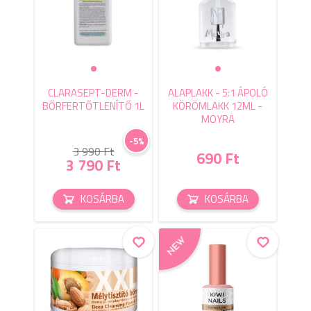
CLARASEPT-DERM -
ALAPLAKK - 5:1 ÁPOLÓ
BŐRFERTŐTLENÍTŐ 1L
KÖRÖMLAKK 12ML -
MOYRA
-5%
3 990 Ft
690 Ft
3 790 Ft
KOSÁRBA
KOSÁRBA