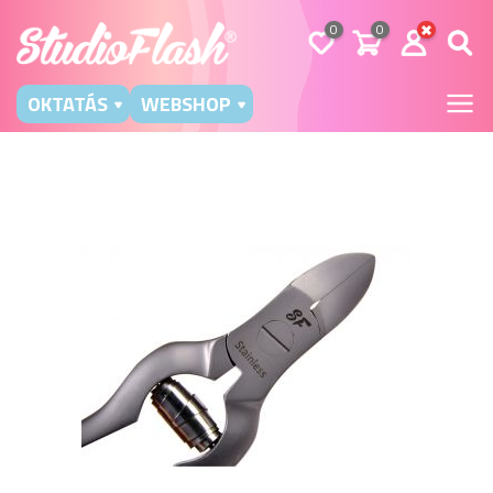
0
0
OKTATÁS
WEBSHOP