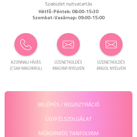
Szaküzlet nyitvatartás
Hétfő-Péntek: 08:00-15:30
Szombat-Vasárnap: 09:00-15:00
AZONNALI HÍVÁS
ÜZENET­KÜLDÉS
ÜZENET­KÜLDÉS
(CSAK MAGYARUL)
MAGYAR NYELVEN
ANGOL NYELVEN
BELÉPÉS / REGISZTRÁCIÓ
ÜGYFÉLSZOLGÁLAT
MŰKÖRMÖS TANFOLYAM