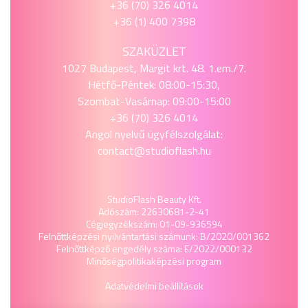
+36 (70) 326 4014
+36 (1) 400 7398
SZAKÜZLET
1027 Budapest, Margit krt. 48. 1.em./7.
Hétfő-Péntek: 08:00-15:30,
Szombat-Vasárnap: 09:00-15:00
+36 (70) 326 4014
Angol nyelvű ügyfélszolgálat:
contact@studioflash.hu
StudioFlash Beauty Kft.
Adószám: 22630681-2-41
Cégjegyzékszám: 01-09-936594
Felnőttképzési nyilvántartási számunk: B/2020/001362
Felnőttképző engedély száma: E/2022/000132
Minőségpolitika
képzési program
Adatvédelmi beállítások