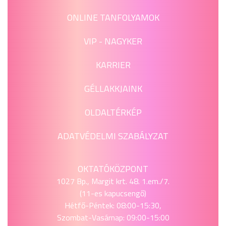
ONLINE TANFOLYAMOK
VIP - NAGYKER
KARRIER
GÉLLAKKJAINK
OLDALTÉRKÉP
ADATVÉDELMI SZABÁLYZAT
OKTATÓKÖZPONT
1027 Bp., Margit krt. 48. 1.em./7.
(11-es kapucsengő)
Hétfő-Péntek: 08:00-15:30,
Szombat-Vasárnap: 09:00-15:00