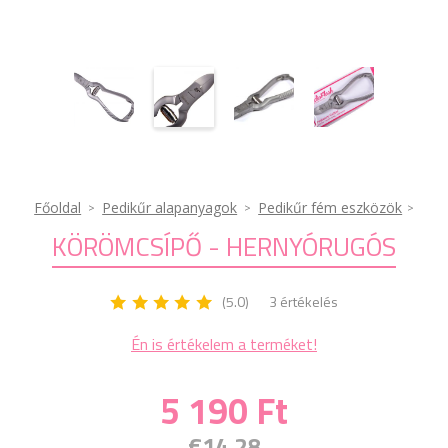
Főoldal
Pedikűr alapanyagok
Pedikűr fém eszközök
KÖRÖMCSÍPŐ - HERNYÓRUGÓS
(5.0)
3 értékelés
Én is értékelem a terméket!
5 190 Ft
€14.28