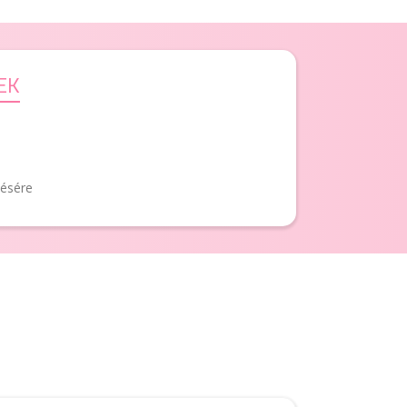
EK
lésére