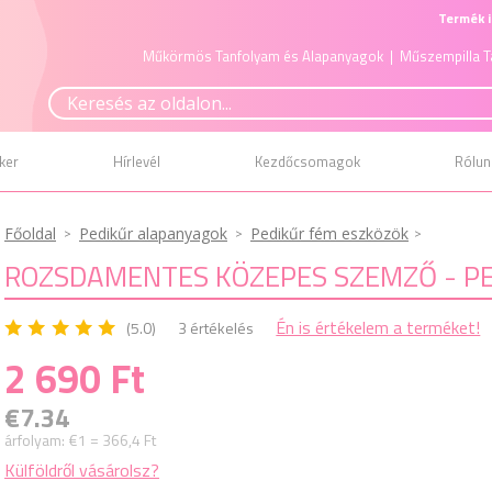
Termék i
Műkörmös Tanfolyam és Alapanyagok
| Műszempilla T
ker
Hírlevél
Kezdőcsomagok
Rólun
Főoldal
Pedikűr alapanyagok
Pedikűr fém eszközök
ROZSDAMENTES KÖZEPES SZEMZŐ - PE
Én is értékelem a terméket!
(5.0)
3 értékelés
2 690 Ft
€7.34
árfolyam:
€1 = 366,4 Ft
Külföldről vásárolsz?