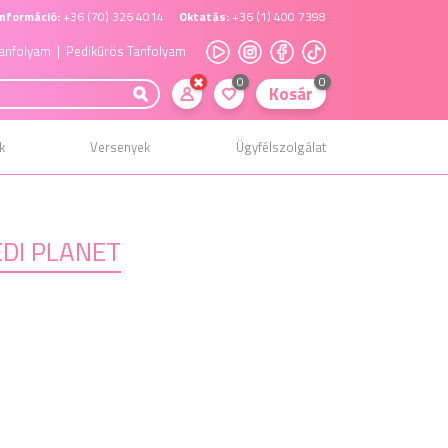
nformáció:
+36 (70) 326 4014
Oktatás:
+36 (1) 400 7398
anfolyam
| Pedikűrös Tanfolyam
0
0
Kosár
k
Versenyek
Ügyfélszolgálat
DI PLANET