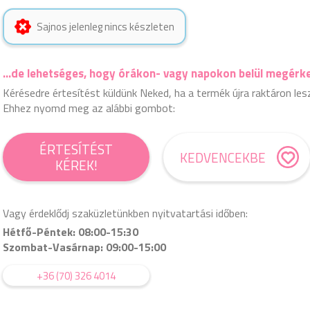
Sajnos jelenleg nincs készleten
...de lehetséges, hogy órákon- vagy napokon belül megérk
Kérésedre értesítést küldünk Neked, ha a termék újra raktáron les
Ehhez nyomd meg az alábbi gombot:
ÉRTESÍTÉST
KEDVENCEKBE
KÉREK!
Vagy érdeklődj szaküzletünkben nyitvatartási időben:
Hétfő-Péntek: 08:00-15:30
Szombat-Vasárnap: 09:00-15:00
+36 (70) 326 4014