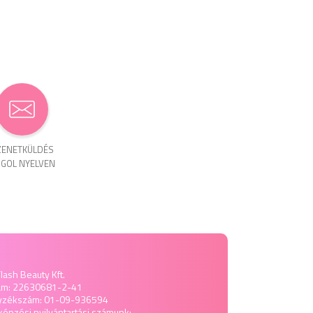
ENET­KÜLDÉS
GOL NYELVEN
lash Beauty Kft.
ám: 22630681-2-41
yzékszám: 01-09-936594
képzési nyilvántartási számunk: