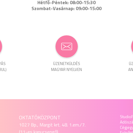
Hétfő-Péntek: 08:00-15:30
Szombat-Vasárnap: 09:00-15:00
VÁS
ÜZENET­KÜLDÉS
ÜZ
RUL)
MAGYAR NYELVEN
AN
OKTATÓKÖZPONT
StudioF
Adósz
1027 Bp., Margit krt. 48. 1.em./7.
Cégjeg
(11-es kapucsengő)
Felnőtt