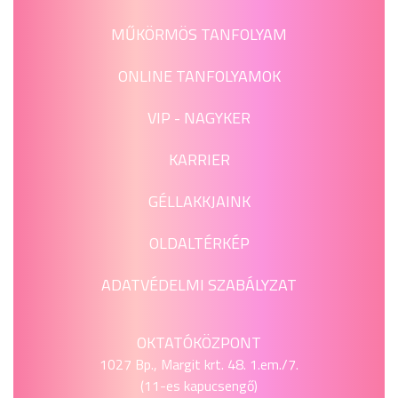
MŰKÖRMÖS TANFOLYAM
ONLINE TANFOLYAMOK
VIP - NAGYKER
KARRIER
GÉLLAKKJAINK
OLDALTÉRKÉP
ADATVÉDELMI SZABÁLYZAT
OKTATÓKÖZPONT
1027 Bp., Margit krt. 48. 1.em./7.
(11-es kapucsengő)