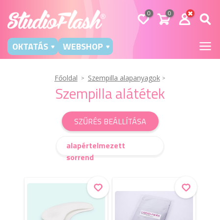
0
0
OKTATÁS
WEBSHOP
Főoldal
Szempilla alapanyagok
Szempilla alátétek
SZŰRÉS BEÁLLÍTÁSA
alapértelmezett
sorrend