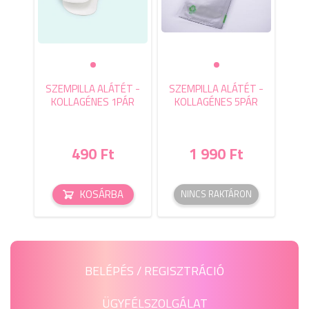
SZEMPILLA ALÁTÉT -
SZEMPILLA ALÁTÉT -
KOLLAGÉNES 1PÁR
KOLLAGÉNES 5PÁR
490 Ft
1 990 Ft
KOSÁRBA
NINCS RAKTÁRON
BELÉPÉS / REGISZTRÁCIÓ
ÜGYFÉLSZOLGÁLAT