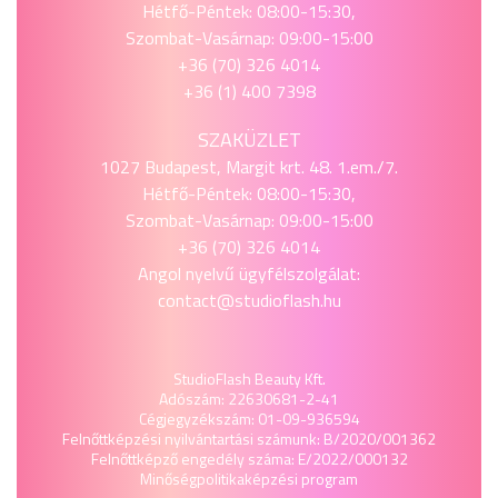
Hétfő-Péntek: 08:00-15:30,
Szombat-Vasárnap: 09:00-15:00
+36 (70) 326 4014
+36 (1) 400 7398
SZAKÜZLET
1027 Budapest, Margit krt. 48. 1.em./7.
Hétfő-Péntek: 08:00-15:30,
Szombat-Vasárnap: 09:00-15:00
+36 (70) 326 4014
Angol nyelvű ügyfélszolgálat:
contact@studioflash.hu
StudioFlash Beauty Kft.
Adószám: 22630681-2-41
Cégjegyzékszám: 01-09-936594
Felnőttképzési nyilvántartási számunk: B/2020/001362
Felnőttképző engedély száma: E/2022/000132
Minőségpolitika
képzési program