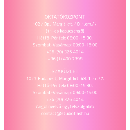
OKTATÓKÖZPONT
1027 Bp., Margit krt. 48. 1.em./7.
(11-es kapucsengő)
Hétfő-Péntek: 08:00-15:30,
Szombat-Vasárnap: 09:00-15:00
+36 (70) 326 4014
+36 (1) 400 7398
SZAKÜZLET
1027 Budapest, Margit krt. 48. 1.em./7.
Hétfő-Péntek: 08:00-15:30,
Szombat-Vasárnap: 09:00-15:00
+36 (70) 326 4014
Angol nyelvű ügyfélszolgálat:
contact@studioflash.hu