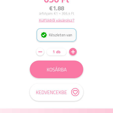
€1.88
árfolyam:
€1 = 366,4 Ft
Külföldről vásárolsz?
Készleten van
1 db
KOSÁRBA
KEDVENCEKBE