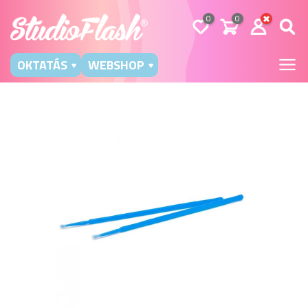
0
0
OKTATÁS
WEBSHOP