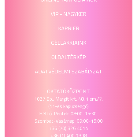
VIP - NAGYKER
KARRIER
GÉLLAKKJAINK
OLDALTÉRKÉP
ADATVÉDELMI SZABÁLYZAT
OKTATÓKÖZPONT
1027 Bp., Margit krt. 48. 1.em./7.
(11-es kapucsengő)
Hétfő-Péntek: 08:00-15:30,
Szombat-Vasárnap: 09:00-15:00
+36 (70) 326 4014
+36 (1) 400 7398