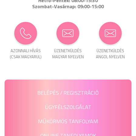
Hétfő-Péntek: 08:00-15:30
Szombat-Vasárnap: 09:00-15:00
AZONNALI HÍVÁS
ÜZENET­KÜLDÉS
ÜZENET­KÜLDÉS
(CSAK MAGYARUL)
MAGYAR NYELVEN
ANGOL NYELVEN
BELÉPÉS / REGISZTRÁCIÓ
ÜGYFÉLSZOLGÁLAT
MŰKÖRMÖS TANFOLYAM
ONLINE TANFOLYAMOK