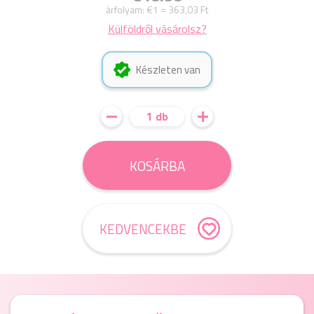
árfolyam:
€1 = 363,03 Ft
Külföldről vásárolsz?
Készleten van
1 db
KOSÁRBA
KEDVENCEKBE