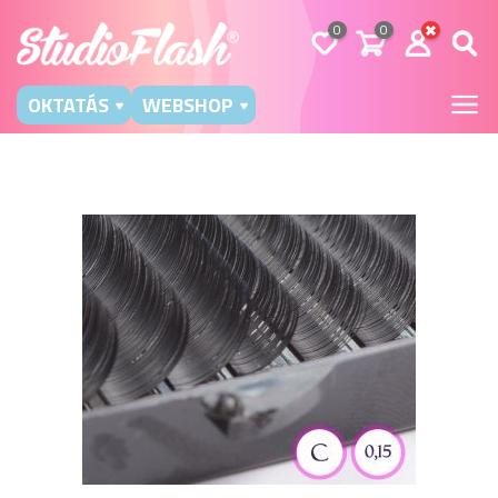
0
0
OKTATÁS
WEBSHOP