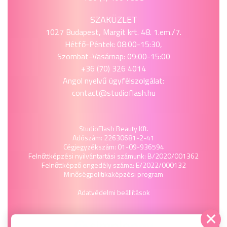
SZAKÜZLET
1027 Budapest, Margit krt. 48. 1.em./7.
Hétfő-Péntek: 08:00-15:30,
Szombat-Vasárnap: 09:00-15:00
+36 (70) 326 4014
Angol nyelvű ügyfélszolgálat:
contact@studioflash.hu
StudioFlash Beauty Kft.
Adószám: 22630681-2-41
Cégjegyzékszám: 01-09-936594
Felnőttképzési nyilvántartási számunk: B/2020/001362
Felnőttképző engedély száma: E/2022/000132
Minőségpolitika
képzési program
Adatvédelmi beállítások