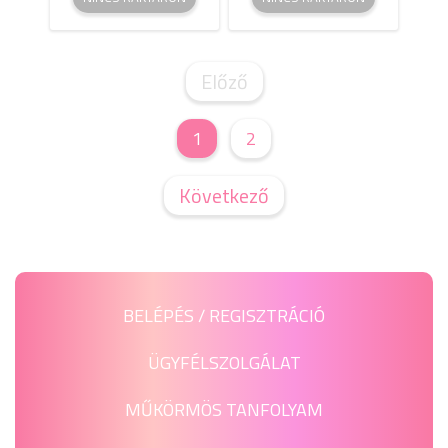
Előző
1
2
Következő
BELÉPÉS / REGISZTRÁCIÓ
ÜGYFÉLSZOLGÁLAT
MŰKÖRMÖS TANFOLYAM