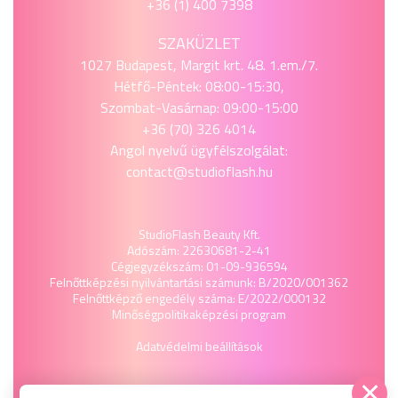
+36 (1) 400 7398
SZAKÜZLET
1027 Budapest, Margit krt. 48. 1.em./7.
Hétfő-Péntek: 08:00-15:30,
Szombat-Vasárnap: 09:00-15:00
+36 (70) 326 4014
Angol nyelvű ügyfélszolgálat:
contact@studioflash.hu
StudioFlash Beauty Kft.
Adószám: 22630681-2-41
Cégjegyzékszám: 01-09-936594
Felnőttképzési nyilvántartási számunk: B/2020/001362
Felnőttképző engedély száma: E/2022/000132
Minőségpolitika
képzési program
Adatvédelmi beállítások