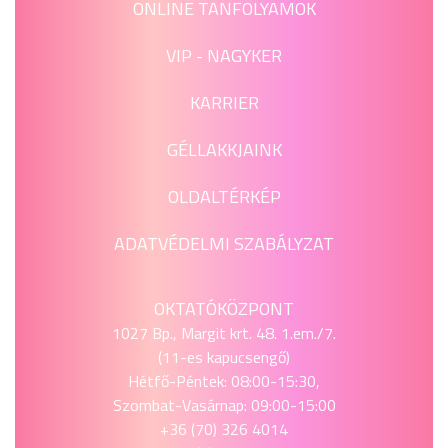
ONLINE TANFOLYAMOK
VIP - NAGYKER
KARRIER
GÉLLAKKJAINK
OLDALTÉRKÉP
ADATVÉDELMI SZABÁLYZAT
OKTATÓKÖZPONT
1027 Bp., Margit krt. 48. 1.em./7.
(11-es kapucsengő)
Hétfő-Péntek: 08:00-15:30,
Szombat-Vasárnap: 09:00-15:00
+36 (70) 326 4014