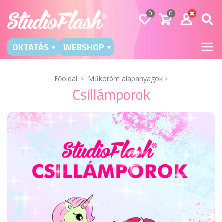
0
0
OKTATÁS
WEBSHOP
Főoldal
Műköröm alapanyagok
Csillámporok